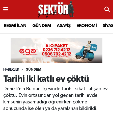
RESMİ İLAN
MANİSA
RESMİ İLAN
MANİSA
Manisa Nöbetçi Eczaneler
RESMİ İLAN
GÜNDEM
ASAYİŞ
EKONOMİ
SİYA
GÜNDEM
TURGUTLU
MANİSA İLÇELERİ
AHMETLİ
Manisa Hava Durumu
ASAYİŞ
AHMETLİ
AKHİSAR
ARAMIZDAN AYRILANLAR
Manisa Namaz Vakitleri
EKONOMİ
AKHİSAR
ALAŞEHİR
BİR ZAMANLAR SALİHLİ
Manisa Trafik Yoğunluk Haritası
HABERLER
GÜNDEM
SİYASET
ALAŞEHİR
DEMİRCİ
SİZİN SESİNİZ
Süper Lig Puan Durumu ve Fikstür
Tarihi iki katlı ev çöktü
EĞİTİM
KULA
GÖLMARMARA
GÜNDEM
Tüm Manşetler
Denizli’nin Buldan ilçesinde tarihi iki katlı ahşap ev
çöktü. Evin ortasından yol geçen tarihi evde
SAĞLIK
YUNUSEMRE
GÖRDES
ASAYİŞ
Son Dakika Haberleri
kimsenin yaşamadığı öğrenirken çökme
sonucunda ise ölen ya da yaralanan bildirildi.
SPOR
ŞEHZADELER
KIRKAĞAÇ
SİYASET
Haber Arşivi