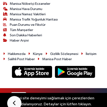
Manisa Nöbetçi Eczaneler
Manisa Hava Durumu
Manisa Namaz Vakitleri
Manisa Trafik Yoğunluk Haritası
Puan Durumu ve Fikstür
Tüm Manşetler
Son Dakika Haberleri
Haber Arşivi
Hakkımızda
Künye
Gizlilik Sözleşmesi
İletişim
Salihli Post Haber
Manisa Post Haber
RSS
Copyright © 2026. Her hakkı saklıdır.
En iyi site deneyimi sağlamak için çerezlerden
faydalanıyoruz. Detaylar için lütfen tıklayın.