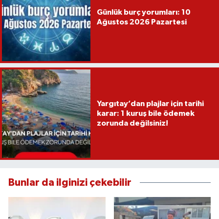
Günlük burç yorumları: 10
Ağustos 2026 Pazartesi
Yargıtay’dan plajlar için tarihi
karar: 1 kuruş bile ödemek
zorunda değilsiniz!
Bunlar da ilginizi çekebilir