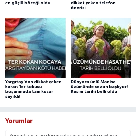
en güçlü böceği oldu
dikkat çeken telefon
önerisi
Yargıtay’dan dikkat çeken
Dünyaca ünlü Manisa
karar: Ter kokusu
üzümünde sezon başlıyor!
boşanmada tam kusur
Kesim tarihi belli oldu
sayıldı!
Yorumlar