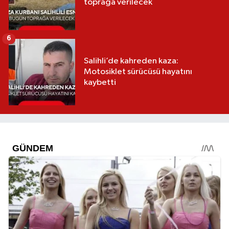
toprağa verilecek
6
Salihli’de kahreden kaza:
Motosiklet sürücüsü hayatını
kaybetti