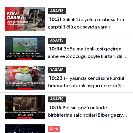
ASAYİŞ
10:51
Salihli'de yolcu otobüsü tıra
çarptı! 1 ölü çok sayıda yaralı
ASAYİŞ
10:34
Boğulma tehlikesi geçiren
anne ve 2 çocuğu böyle kurtarıldı! O
anlar kamerada
YAŞAM
10:23
14 yaşında kendi işini kurdu!
Limonata satarak asgari ücretin 3
katını kazandı
ASAYİŞ
10:15
Polisin gözü önünde
birbirlerine saldırdılar! Biber gazıyla
etkisiz hale getirildiler...
LIFE