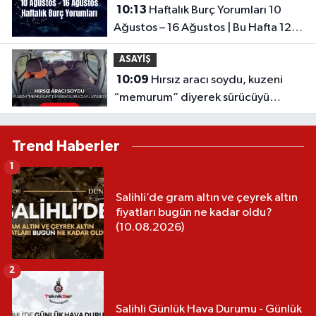
10:13
Haftalık Burç Yorumları 10
Ağustos – 16 Ağustos | Bu Hafta 12
Burcu Neler Bekliyor?
ASAYİŞ
10:09
Hırsız aracı soydu, kuzeni
“memurum” diyerek sürücüyü
uyardı! Pes dedirten plan
Trend Haberler
1
Salihli’de gram altın ve çeyrek altın
fiyatları bugün ne kadar oldu?
(10.08.2026)
2
Salihli Günlük Hava Durumu - Günlük