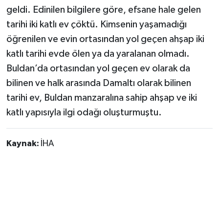
geldi. Edinilen bilgilere göre, efsane hale gelen
YUNUSEMRE
MANİSA'YI KEŞFET
tarihi iki katlı ev çöktü. Kimsenin yaşamadığı
öğrenilen ve evin ortasından yol geçen ahşap iki
TÜRKİYE'DE TREND HABERLER
katlı tarihi evde ölen ya da yaralanan olmadı.
Buldan’da ortasından yol geçen ev olarak da
ÖZEL HABER
bilinen ve halk arasında Damaltı olarak bilinen
tarihi ev, Buldan manzaralına sahip ahşap ve iki
katlı yapısıyla ilgi odağı oluşturmuştu.
Kaynak:
İHA