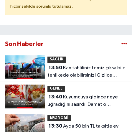
hiçbir şekilde sorumlu tutulamaz.
Son Haberler
SAĞLIK
13:50
Kan tahliliniz temiz çıksa bile
tehlikede olabilirsiniz! Gizlice
ilerleyen o sinsi tehlike...
GENEL
13:40
Kuyumcuya gidince neye
uğradığını şaşırdı: Damat o
akrabasını arıyor!
EKONOMİ
13:30
Ayda 50 bin TL taksitle ev