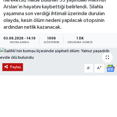
hareketsiz halde bulunan 53 yaşındaki Mahmut
Arslan’ın hayatını kaybettiği belirlendi. Silahla
KÜLTÜR SANAT
SARIGÖL
KÖPRÜBAŞI
EKONOMİ
yaşamına son verdiği ihtimali üzerinde durulan
olayda, kesin ölüm nedeni yapılacak otopsinin
YAŞAM
SARUHANLI
KULA
EĞİTİM
ardından netlik kazanacak.
LIFE
SELENDİ
SALİHLİ
KÜLTÜR SANAT
03.06.2026 - 14:19
1006
1 DK
YAYINLANMA
GÖSTERIM
OKUNMA SÜRESI
KIRKAĞAÇ
SARIGÖL
SPOR
DEMİRCİ
SARUHANLI
YAŞAM
Paylaş
-
+
A
A
GÖLMARMARA
ŞEHZADELER
LIFE
GÖRDES
SELENDİ
BİLİM VE TEKNOLOJİ
KÖPRÜBAŞI
SOMA
YAZARLAR
SOMA
TURGUTLU
MANİSA'NIN YÖRESEL LEZZETLERİ