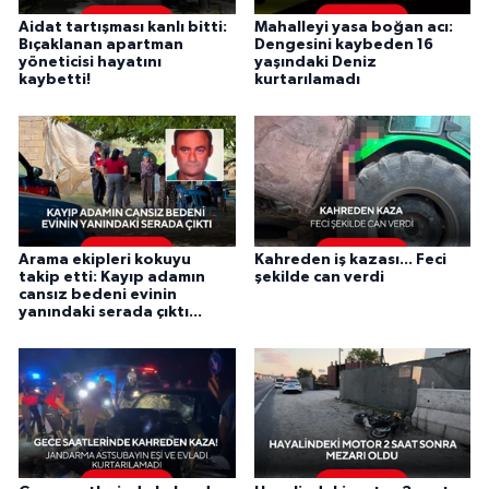
Aidat tartışması kanlı bitti:
Mahalleyi yasa boğan acı:
Bıçaklanan apartman
Dengesini kaybeden 16
yöneticisi hayatını
yaşındaki Deniz
kaybetti!
kurtarılamadı
Arama ekipleri kokuyu
Kahreden iş kazası... Feci
takip etti: Kayıp adamın
şekilde can verdi
cansız bedeni evinin
yanındaki serada çıktı...