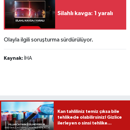
Silahlı kavga: 1 yaralı
Olayla ilgili soruşturma sürdürülüyor.
Kaynak:
İHA
Kan tahliliniz temiz çıksa bile
tehlikede olabilirsiniz! Gizlice
ilerleyen o sinsi tehlike...