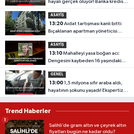
hayali gerçek oluyor! Banka kredisiz,
faizsiz yeni sistem...
ASAYİŞ
13:20
Aidat tartışması kanlı bitti:
Bıçaklanan apartman yöneticisi
hayatını kaybetti!
ASAYİŞ
13:10
Mahalleyi yasa boğan acı:
Dengesini kaybeden 16 yaşındaki
Deniz kurtarılamadı
GENEL
13:00
1,5 milyona sıfır araba aldı,
hayatının şokunu yaşadı! Ekspertize
götürünce gerçek ortaya çıktı
Trend Haberler
1
Salihli’de gram altın ve çeyrek altın
fiyatları bugün ne kadar oldu?