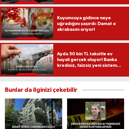
Kuyumcuya gidince neye
uğradığını şaşırdı: Damat o
akrabasını arıyor!
Ayda 50 bin TL taksitle ev
hayali gerçek oluyor! Banka
kredisiz, faizsiz yeni sistem...
Bunlar da ilginizi çekebilir