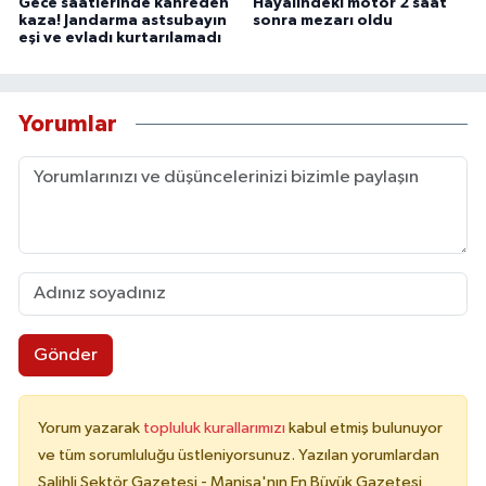
Gece saatlerinde kahreden
Hayalindeki motor 2 saat
kaza! Jandarma astsubayın
sonra mezarı oldu
eşi ve evladı kurtarılamadı
Yorumlar
Gönder
Yorum yazarak
topluluk kurallarımızı
kabul etmiş bulunuyor
ve tüm sorumluluğu üstleniyorsunuz. Yazılan yorumlardan
Salihli Sektör Gazetesi - Manisa'nın En Büyük Gazetesi