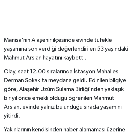
YUNUSEMRE
MANİSA'YI KEŞFET
TÜRKİYE'DE TREND HABERLER
Manisa'nın Alaşehir ilçesinde evinde tüfekle
ÖZEL HABER
yaşamına son verdiği değerlendirilen 53 yaşındaki
Mahmut Arslan hayatını kaybetti.
Olay, saat 12.00 sıralarında İstasyon Mahallesi
Derman Sokak'ta meydana geldi. Edinilen bilgiye
göre, Alaşehir Üzüm Sulama Birliği'nden yaklaşık
bir yıl önce emekli olduğu öğrenilen Mahmut
Arslan, evinde yalnız bulunduğu sırada yaşamını
yitirdi.
Yakınlarının kendisinden haber alamaması üzerine