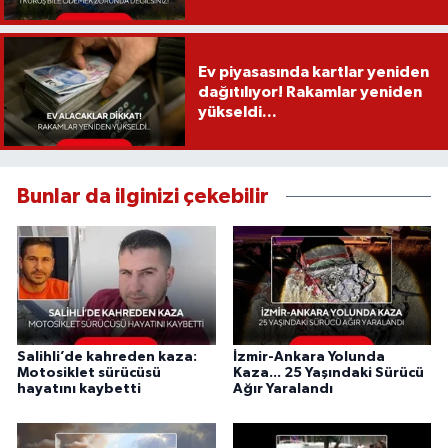
Ev piyasasında kartlar yeniden
dağıtılıyor! Rakamlar yeniden
yükseldi...
Bunlar da ilginizi çekebilir
Salihli’de kahreden kaza:
İzmir-Ankara Yolunda
Motosiklet sürücüsü
Kaza... 25 Yaşındaki Sürücü
hayatını kaybetti
Ağır Yaralandı