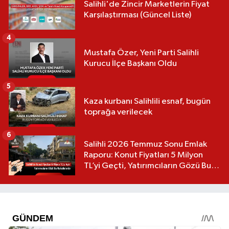
Salihli'de Zincir Marketlerin Fiyat
Karşılaştırması (Güncel Liste)
4
Mustafa Özer, Yeni Parti Salihli
Kurucu İlçe Başkanı Oldu
5
Kaza kurbanı Salihlili esnaf, bugün
toprağa verilecek
6
Salihli 2026 Temmuz Sonu Emlak
Raporu: Konut Fiyatları 5 Milyon
TL’yi Geçti, Yatırımcıların Gözü Bu
Mahallelerde