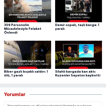
309 Personelin
Demir sopalı, taşlı kavga: 1
Mücadelesiyle Felaket
yaralı
Önlendi
Biber gazlı bıçaklı saldırı: 1
Silahlı kavgada kan aktı:
ölü, 1 yaralı
Kuzenler hayatını kaybetti
Yorumlar