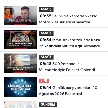
ASAYİŞ
09:55
Salihli’de kahreden kaza:
Motosiklet sürücüsü hayatını
kaybetti
ASAYİŞ
09:54
İzmir-Ankara Yolunda Kaza...
25 Yaşındaki Sürücü Ağır Yaralandı
ASAYİŞ
09:48
309 Personelin
Mücadelesiyle Felaket Önlendi
LIFE
09:44
Günlük burç yorumları: 10
Ağustos 2026 Pazartesi
GÜNDEM