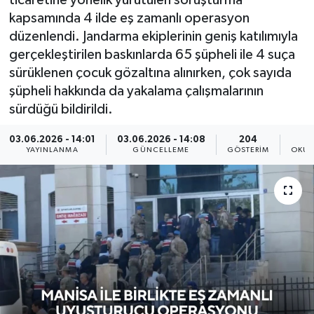
ticaretine yönelik yürütülen soruşturma
kapsamında 4 ilde eş zamanlı operasyon
KÜLTÜR SANAT
SARIGÖL
KÖPRÜBAŞI
EKONOMİ
düzenlendi. Jandarma ekiplerinin geniş katılımıyla
gerçekleştirilen baskınlarda 65 şüpheli ile 4 suça
YAŞAM
SARUHANLI
KULA
EĞİTİM
sürüklenen çocuk gözaltına alınırken, çok sayıda
şüpheli hakkında da yakalama çalışmalarının
LIFE
SELENDİ
SALİHLİ
KÜLTÜR SANAT
sürdüğü bildirildi.
KIRKAĞAÇ
SARIGÖL
SPOR
03.06.2026 - 14:01
03.06.2026 - 14:08
204
YAYINLANMA
GÜNCELLEME
GÖSTERIM
OKUN
DEMİRCİ
SARUHANLI
YAŞAM
GÖLMARMARA
ŞEHZADELER
LIFE
GÖRDES
SELENDİ
BİLİM VE TEKNOLOJİ
KÖPRÜBAŞI
SOMA
YAZARLAR
SOMA
TURGUTLU
MANİSA'NIN YÖRESEL LEZZETLERİ