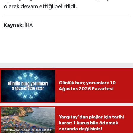
olarak devam ettiği belirtildi.
Kaynak:
İHA
Günlük burç yorumları: 10
Ağustos 2026 Pazartesi
Yargıtay’dan plajlar için tarihi
karar: 1 kuruş bile ödemek
zorunda değilsiniz!