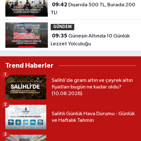
09:42
Dışarıda 500 TL, Burada 200
TL!
GÜNDEM
09:35
Güneşin Altında 10 Günlük
Lezzet Yolculuğu
Trend Haberler
1
Salihli’de gram altın ve çeyrek altın
fiyatları bugün ne kadar oldu?
(10.08.2026)
2
Salihli Günlük Hava Durumu - Günlük
ve Haftalık Tahmin
3