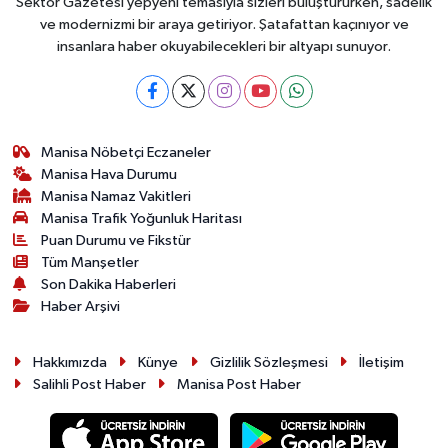
Sektör Gazetesi yepyeni temasıyla sizleri buluştururken, sadelik
ve modernizmi bir araya getiriyor. Şatafattan kaçınıyor ve
insanlara haber okuyabilecekleri bir altyapı sunuyor.
Manisa Nöbetçi Eczaneler
Manisa Hava Durumu
Manisa Namaz Vakitleri
Manisa Trafik Yoğunluk Haritası
Puan Durumu ve Fikstür
Tüm Manşetler
Son Dakika Haberleri
Haber Arşivi
Hakkımızda
Künye
Gizlilik Sözleşmesi
İletişim
Salihli Post Haber
Manisa Post Haber