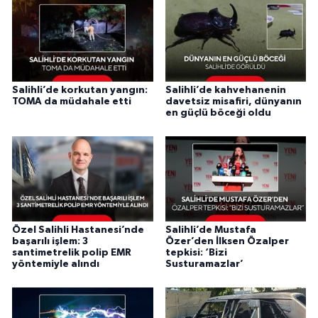
Salihli’de korkutan yangın:
Salihli’de kahvehanenin
TOMA da müdahale etti
davetsiz misafiri, dünyanın
en güçlü böceği oldu
Özel Salihli Hastanesi’nde
Salihli’de Mustafa
başarılı işlem: 3
Özer’den İlksen Özalper
santimetrelik polip EMR
tepkisi: ‘Bizi
yöntemiyle alındı
Susturamazlar’