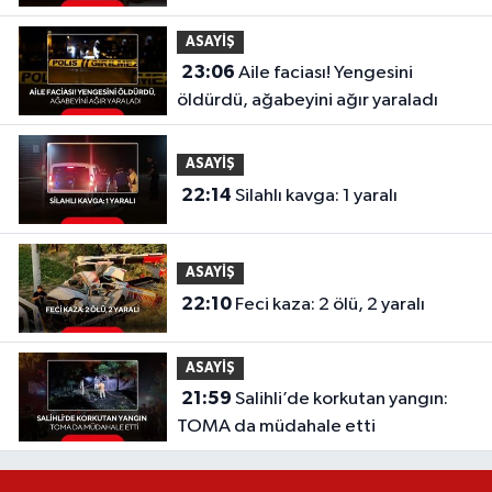
ASAYİŞ
23:06
Aile faciası! Yengesini
öldürdü, ağabeyini ağır yaraladı
ASAYİŞ
22:14
Silahlı kavga: 1 yaralı
ASAYİŞ
22:10
Feci kaza: 2 ölü, 2 yaralı
ASAYİŞ
21:59
Salihli’de korkutan yangın:
TOMA da müdahale etti