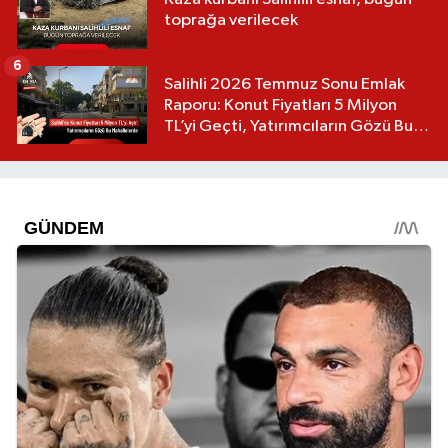
toprağa verilecek
6
Salihli 2026 Temmuz Sonu Emlak
Raporu: Konut Fiyatları 5 Milyon
TL’yi Geçti, Yatırımcıların Gözü Bu
Mahallelerde