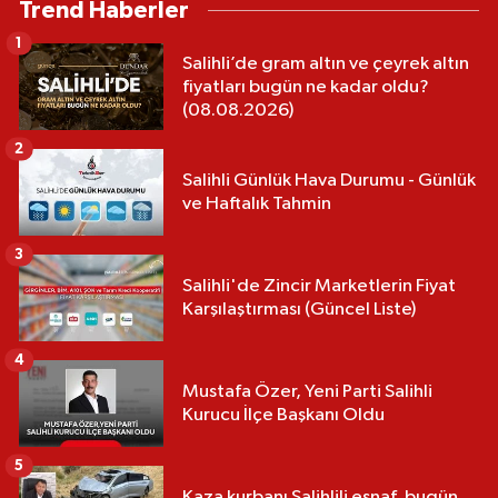
Trend Haberler
1
Salihli’de gram altın ve çeyrek altın
fiyatları bugün ne kadar oldu?
(08.08.2026)
2
Salihli Günlük Hava Durumu - Günlük
ve Haftalık Tahmin
3
Salihli'de Zincir Marketlerin Fiyat
Karşılaştırması (Güncel Liste)
4
Mustafa Özer, Yeni Parti Salihli
Kurucu İlçe Başkanı Oldu
5
Kaza kurbanı Salihlili esnaf, bugün