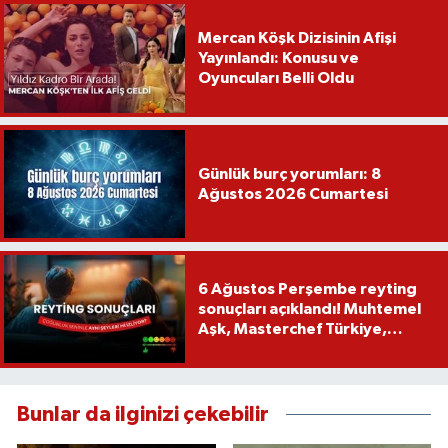
Mercan Köşk Dizisinin Afişi
Yayınlandı: Konusu ve
Oyuncuları Belli Oldu
Günlük burç yorumları: 8
Ağustos 2026 Cumartesi
6 Ağustos Perşembe reyting
sonuçları açıklandı! Muhtemel
Aşk, Masterchef Türkiye,
Recep İvedik
Bunlar da ilginizi çekebilir