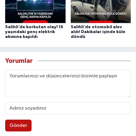
Salihli’de korkutan olay! 16
Salihli’de otomobil alev
yaşındaki genç elektrik
aldı! Dakikalar içinde küle
akımına kapıldı
döndü
Yorumlar
Gönder