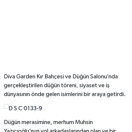
YUNUSEMRE
MANİSA'YI KEŞFET
TÜRKİYE'DE TREND HABERLER
ÖZEL HABER
Diva Garden Kır Bahçesi ve Düğün Salonu’nda
gerçekleştirilen düğün töreni, siyaset ve iş
dünyasının önde gelen isimlerini bir araya getirdi.
Düğün merasimine, merhum Muhsin
Yazıcıoğlu’nun yol arkadaşlarından olan ve bir