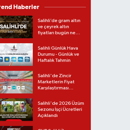
doktor denizde
rend Haberler
boğuldu
Salihli’de gram altın
ve çeyrek altın
fiyatları bugün ne
kadar oldu?
(06.08.2026)
Salihli Günlük Hava
Durumu - Günlük ve
Haftalık Tahmin
Salihli'de Zincir
Marketlerin Fiyat
Karşılaştırması
(Güncel Liste)
Salihli'de 2026 Üzüm
Sezonu İşçi Ücretleri
Açıklandı