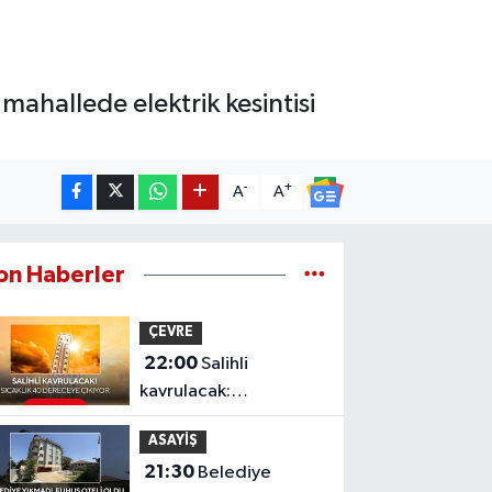
mahallede elektrik kesintisi
-
+
A
A
on Haberler
ÇEVRE
22:00
Salihli
kavrulacak:
Termometreler 40
ASAYİŞ
dereceyi gösterecek
21:30
Belediye