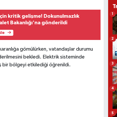
T
1
çin kritik gelişme! Dokunulmazlık
alet Bakanlığı'na gönderildi
üle
2
ri karanlığa gömülürken, vatandaşlar durumu
iderilmesini bekledi. Elektrik sisteminde
3
bir bölgeyi etkilediği öğrenildi.
4
5