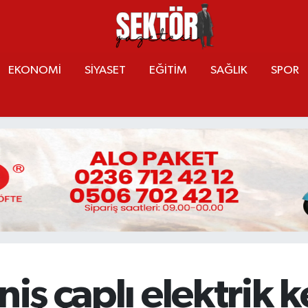
EKONOMİ
SİYASET
EĞİTİM
SAĞLIK
SPOR
niş çaplı elektrik k