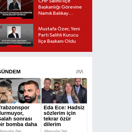
CHP Salihli İlçe
Başkanlığı Görevine
Namık Balıkay
Getirildi
Mustafa Özer, Yeni
Parti Salihli Kurucu
İlçe Başkanı Oldu