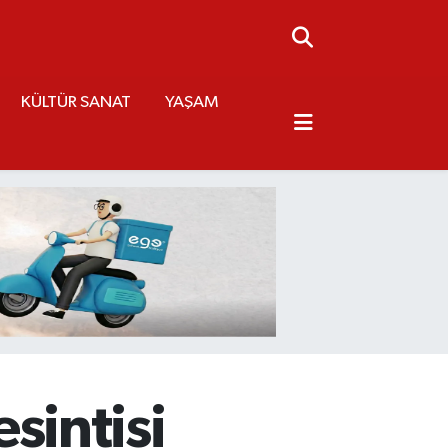
KÜLTÜR SANAT
YAŞAM
esintisi