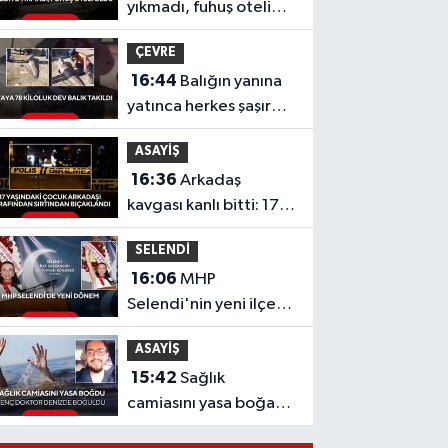
yıkmadı, fuhuş oteli
oldu
ÇEVRE
16:44
Balığın yanına
yatınca herkes şaşırdı!
Oltaya takılan 190
ASAYİŞ
santimlik dev yayın
16:36
Arkadaş
balığı
kavgası kanlı bitti: 17
yaşındaki çocuk
SELENDİ
sırtından bıçaklandı
16:06
MHP
Selendi'nin yeni ilçe
başkanı Hafize Gürcan
ASAYİŞ
oldu
15:42
Sağlık
camiasını yasa boğan
acı haber: Genç