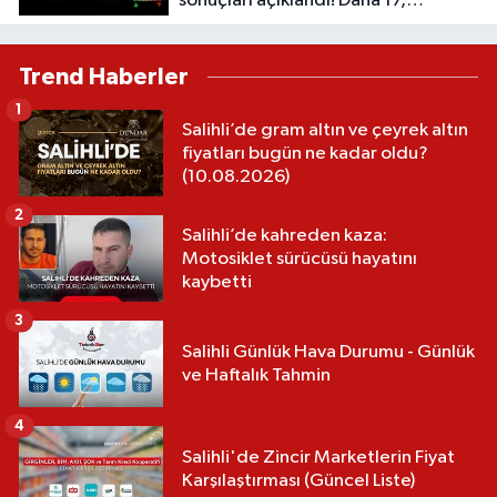
sonuçları açıklandı! Daha 17,
Masterchef Türkiye, Köyden İndim
Şehre...
Trend Haberler
1
Salihli’de gram altın ve çeyrek altın
fiyatları bugün ne kadar oldu?
(10.08.2026)
2
Salihli’de kahreden kaza:
Motosiklet sürücüsü hayatını
kaybetti
3
Salihli Günlük Hava Durumu - Günlük
ve Haftalık Tahmin
4
Salihli'de Zincir Marketlerin Fiyat
Karşılaştırması (Güncel Liste)