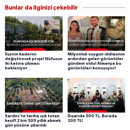
Bunlar da ilginizi çekebilir
İlçenin kaderini
Milyonluk soygun iddiasının
değiştirecek proje! Nüfusun
ardından gelen görüntüler
iki katına çıkması
gündem oldu! Almanya bu
bekleniyor
görüntüleri konuşuyor!
Sardes’te tarihe ışık tutan
Dışarıda 500 TL, Burada
keşif! 2 bin 500 yıllık ekmek
200 TL!
gün yüzüne çıkarıldı