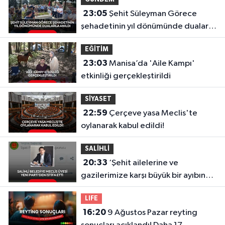
23:05
Şehit Süleyman Görece
şehadetinin yıl dönümünde dualarla
anıldı
EĞİTİM
23:03
Manisa’da 'Aile Kampı'
etkinliği gerçekleştirildi
SİYASET
22:59
Çerçeve yasa Meclis'te
oylanarak kabul edildi!
SALİHLİ
20:33
‘Şehit ailelerine ve
gazilerimize karşı büyük bir ayıbın
içinde olmaktansa…’ Ragıp
LIFE
Kırgezen’den Yeni Parti’ye sert
16:20
9 Ağustos Pazar reyting
eleştirilerle istifa