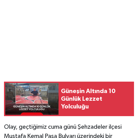
YUNUSEMRE
MANİSA'YI KEŞFET
TÜRKİYE'DE TREND HABERLER
ÖZEL HABER
Güneşin Altında 10
Günlük Lezzet
Yolculuğu
Olay, geçtiğimiz cuma günü Şehzadeler ilçesi
Mustafa Kemal Paşa Bulvarı üzerindeki bir