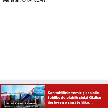
Muhabir:
ONAY OZAN
Kan tahliliniz temiz çıksa bile
tehlikede olabilirsiniz! Gizlice
ilerleyen o sinsi tehlike...