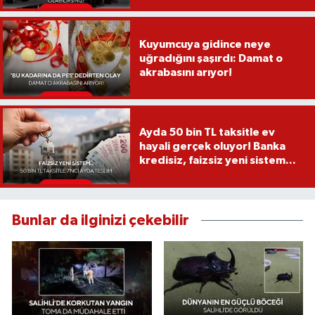
Kuyumcuya gidince neye
uğradığını şaşırdı: Damat o
akrabasını arıyor!
Ayda 50 bin TL taksitle ev
hayali gerçek oluyor! Banka
kredisiz, faizsiz yeni sistem...
Bunlar da ilginizi çekebilir