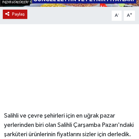
YUNUSEMRE
MANİSA'YI KEŞFET
Paylaş
-
+
A
A
TÜRKİYE'DE TREND HABERLER
ÖZEL HABER
Salihli ve çevre şehirleri için en uğrak pazar
yerlerinden biri olan Salihli Çarşamba Pazarı'ndaki
şarküteri ürünlerinin fiyatlarını sizler için derledik.