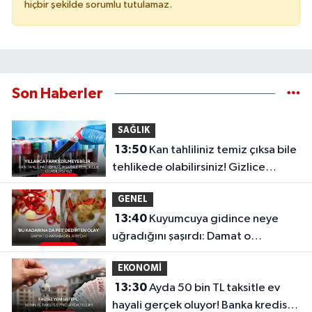
hiçbir şekilde sorumlu tutulamaz.
Son Haberler
SAĞLIK
13:50
Kan tahliliniz temiz çıksa bile
tehlikede olabilirsiniz! Gizlice
ilerleyen o sinsi tehlike...
GENEL
13:40
Kuyumcuya gidince neye
uğradığını şaşırdı: Damat o
akrabasını arıyor!
EKONOMİ
13:30
Ayda 50 bin TL taksitle ev
hayali gerçek oluyor! Banka kredisiz,