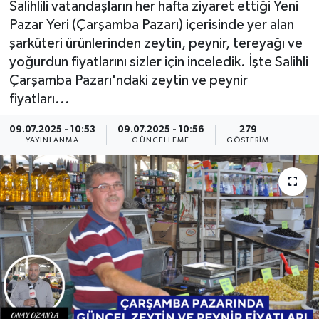
Salihlili vatandaşların her hafta ziyaret ettiği Yeni
Pazar Yeri (Çarşamba Pazarı) içerisinde yer alan
KÜLTÜR SANAT
SARIGÖL
KÖPRÜBAŞI
EKONOMİ
şarküteri ürünlerinden zeytin, peynir, tereyağı ve
yoğurdun fiyatlarını sizler için inceledik. İşte Salihli
YAŞAM
SARUHANLI
KULA
EĞİTİM
Çarşamba Pazarı'ndaki zeytin ve peynir
LIFE
SELENDİ
SALİHLİ
KÜLTÜR SANAT
fiyatları...
09.07.2025 - 10:53
09.07.2025 - 10:56
279
KIRKAĞAÇ
SARIGÖL
SPOR
YAYINLANMA
GÜNCELLEME
GÖSTERIM
DEMİRCİ
SARUHANLI
YAŞAM
GÖLMARMARA
ŞEHZADELER
LIFE
GÖRDES
SELENDİ
BİLİM VE TEKNOLOJİ
KÖPRÜBAŞI
SOMA
YAZARLAR
SOMA
TURGUTLU
MANİSA'NIN YÖRESEL LEZZETLERİ