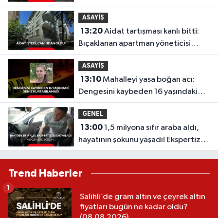
faizsiz yeni sistem...
ASAYİŞ
13:20
Aidat tartışması kanlı bitti:
Bıçaklanan apartman yöneticisi
hayatını kaybetti!
ASAYİŞ
13:10
Mahalleyi yasa boğan acı:
Dengesini kaybeden 16 yaşındaki
Deniz kurtarılamadı
GENEL
13:00
1,5 milyona sıfır araba aldı,
hayatının şokunu yaşadı! Ekspertize
götürünce gerçek ortaya çıktı
Trend Haberler
1
Salihli’de gram altın ve çeyrek altın
fiyatları bugün ne kadar oldu?
(08.08.2026)