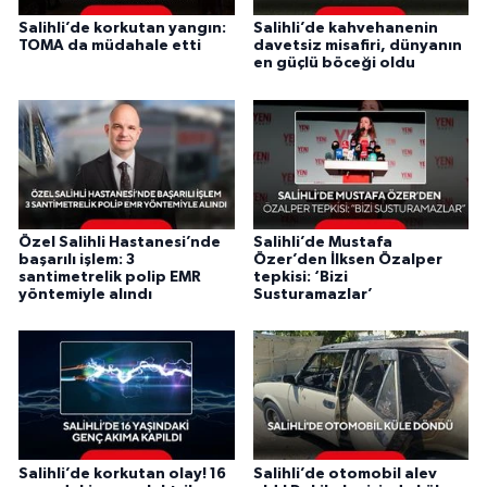
Salihli’de korkutan yangın:
Salihli’de kahvehanenin
TOMA da müdahale etti
davetsiz misafiri, dünyanın
en güçlü böceği oldu
Özel Salihli Hastanesi’nde
Salihli’de Mustafa
başarılı işlem: 3
Özer’den İlksen Özalper
santimetrelik polip EMR
tepkisi: ‘Bizi
yöntemiyle alındı
Susturamazlar’
Salihli’de korkutan olay! 16
Salihli’de otomobil alev