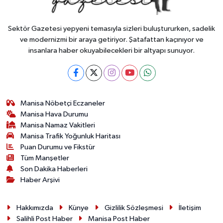
Sektör Gazetesi yepyeni temasıyla sizleri buluştururken, sadelik
ve modernizmi bir araya getiriyor. Şatafattan kaçınıyor ve
insanlara haber okuyabilecekleri bir altyapı sunuyor.
Manisa Nöbetçi Eczaneler
Manisa Hava Durumu
Manisa Namaz Vakitleri
Manisa Trafik Yoğunluk Haritası
Puan Durumu ve Fikstür
Tüm Manşetler
Son Dakika Haberleri
Haber Arşivi
Hakkımızda
Künye
Gizlilik Sözleşmesi
İletişim
Salihli Post Haber
Manisa Post Haber