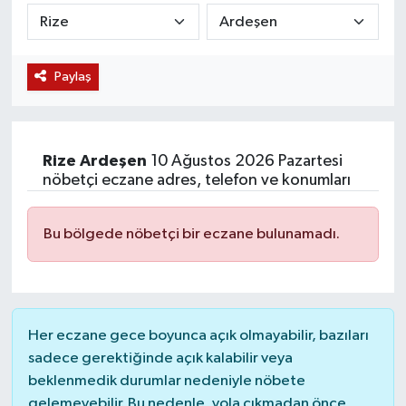
KÜLTÜR SANAT
SARIGÖL
KÖPRÜBAŞI
EKONOMİ
Paylaş
YAŞAM
SARUHANLI
KULA
EĞİTİM
LIFE
SELENDİ
SALİHLİ
KÜLTÜR SANAT
Rize
Ardeşen
10 Ağustos 2026 Pazartesi
KIRKAĞAÇ
SARIGÖL
SPOR
nöbetçi eczane adres, telefon ve konumları
DEMİRCİ
SARUHANLI
YAŞAM
Bu bölgede nöbetçi bir eczane bulunamadı.
GÖLMARMARA
ŞEHZADELER
LIFE
GÖRDES
SELENDİ
BİLİM VE TEKNOLOJİ
Her eczane gece boyunca açık olmayabilir, bazıları
KÖPRÜBAŞI
SOMA
YAZARLAR
sadece gerektiğinde açık kalabilir veya
beklenmedik durumlar nedeniyle nöbete
SOMA
TURGUTLU
MANİSA'NIN YÖRESEL LEZZETLERİ
gelemeyebilir. Bu nedenle, yola çıkmadan önce