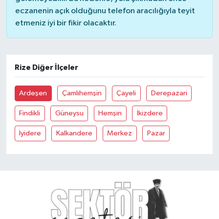
eczanenin açık olduğunu telefon aracılığıyla teyit
YUNUSEMRE
MANİSA'YI KEŞFET
etmeniz iyi bir fikir olacaktır.
TÜRKİYE'DE TREND HABERLER
Rize Diğer İlçeler
ÖZEL HABER
Ardeşen
Çamlıhemşin
Çayeli
Derepazari
Findikli
Güneysu
Hemşin
İkizdere
İyidere
Kalkandere
Merkez
Pazar