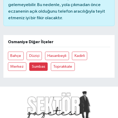
gelemeyebilir. Bu nedenle, yola çıkmadan önce
eczanenin açık olduğunu telefon aracılığıyla teyit
YUNUSEMRE
MANİSA'YI KEŞFET
etmeniz iyi bir fikir olacaktır.
TÜRKİYE'DE TREND HABERLER
ÖZEL HABER
Osmaniye Diğer İlçeler
Bahçe
Düziçi
Hasanbeyli
Kadirli
Merkez
Sumbas
Toprakkale