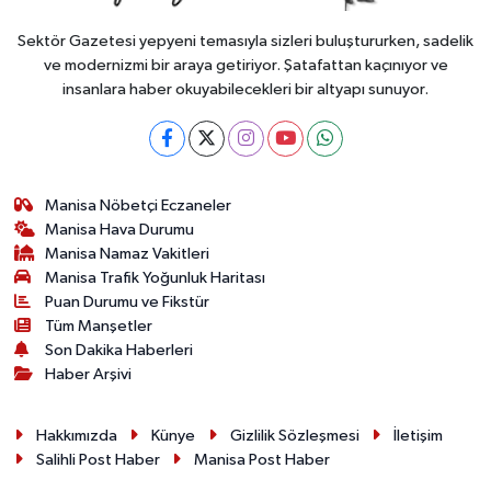
Sektör Gazetesi yepyeni temasıyla sizleri buluştururken, sadelik
ve modernizmi bir araya getiriyor. Şatafattan kaçınıyor ve
insanlara haber okuyabilecekleri bir altyapı sunuyor.
Manisa Nöbetçi Eczaneler
Manisa Hava Durumu
Manisa Namaz Vakitleri
Manisa Trafik Yoğunluk Haritası
Puan Durumu ve Fikstür
Tüm Manşetler
Son Dakika Haberleri
Haber Arşivi
Hakkımızda
Künye
Gizlilik Sözleşmesi
İletişim
Salihli Post Haber
Manisa Post Haber