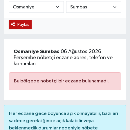
KÜLTÜR SANAT
SARIGÖL
KÖPRÜBAŞI
EKONOMİ
Paylaş
YAŞAM
SARUHANLI
KULA
EĞİTİM
LIFE
SELENDİ
SALİHLİ
KÜLTÜR SANAT
Osmaniye
Sumbas
06 Ağustos 2026
KIRKAĞAÇ
SARIGÖL
SPOR
Perşembe nöbetçi eczane adres, telefon ve
konumları
DEMİRCİ
SARUHANLI
YAŞAM
Bu bölgede nöbetçi bir eczane bulunamadı.
GÖLMARMARA
ŞEHZADELER
LIFE
GÖRDES
SELENDİ
BİLİM VE TEKNOLOJİ
Her eczane gece boyunca açık olmayabilir, bazıları
KÖPRÜBAŞI
SOMA
YAZARLAR
sadece gerektiğinde açık kalabilir veya
beklenmedik durumlar nedeniyle nöbete
SOMA
TURGUTLU
MANİSA'NIN YÖRESEL LEZZETLERİ