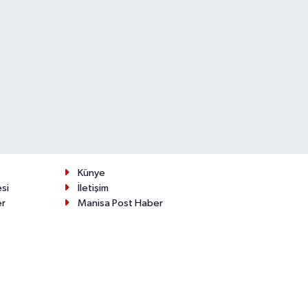
Künye
esi
İletişim
er
Manisa Post Haber