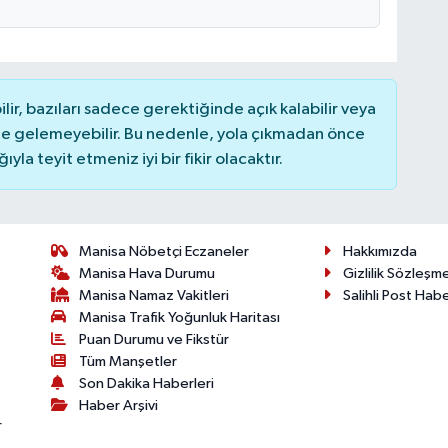
r, bazıları sadece gerektiğinde açık kalabilir veya
 gelemeyebilir. Bu nedenle, yola çıkmadan önce
la teyit etmeniz iyi bir fikir olacaktır.
Manisa Nöbetçi Eczaneler
Hakkımızda
Manisa Hava Durumu
Gizlilik Sözleşm
Manisa Namaz Vakitleri
Salihli Post Hab
Manisa Trafik Yoğunluk Haritası
Puan Durumu ve Fikstür
Tüm Manşetler
Son Dakika Haberleri
Haber Arşivi
r