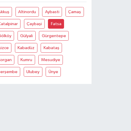
Akkuş
Altinordu
Aybasti
Çamaş
atalpinar
Çaybaşi
Fatsa
Gölköy
Gülyali
Gürgentepe
kizce
Kabadüz
Kabataş
Korgan
Kumru
Mesudiye
Perşembe
Ulubey
Ünye