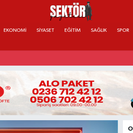
EKONOMİ
SİYASET
EĞİTİM
SAĞLIK
SPOR
O