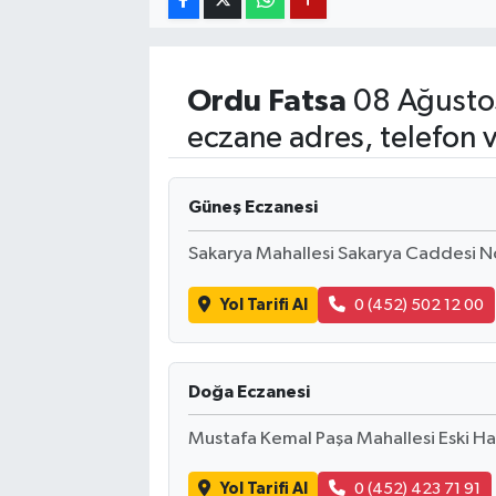
YUNUSEMRE
MANİSA'YI KEŞFET
Ordu
Fatsa
08 Ağusto
TÜRKİYE'DE TREND HABERLER
eczane adres, telefon 
ÖZEL HABER
Güneş Eczanesi
Sakarya Mahallesi Sakarya Caddesi N
Yol Tarifi Al
0 (452) 502 12 00
Doğa Eczanesi
Mustafa Kemal Paşa Mahallesi Eski Ha
Yol Tarifi Al
0 (452) 423 71 91