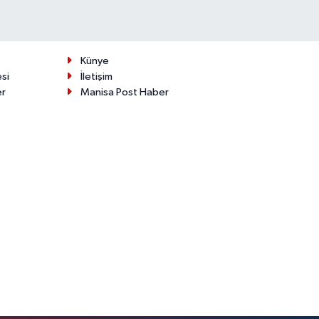
Künye
esi
İletişim
er
Manisa Post Haber