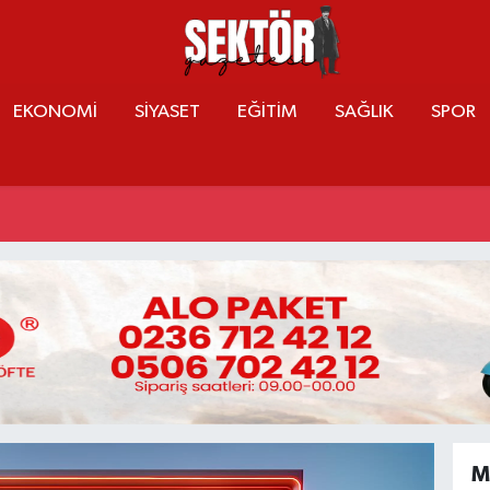
EKONOMİ
SİYASET
EĞİTİM
SAĞLIK
SPOR
M