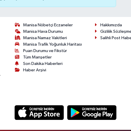
Manisa Nöbetçi Eczaneler
Hakkımızda
Manisa Hava Durumu
Gizlilik Sözleşm
Manisa Namaz Vakitleri
Salihli Post Hab
Manisa Trafik Yoğunluk Haritası
Puan Durumu ve Fikstür
Tüm Manşetler
Son Dakika Haberleri
Haber Arşivi
r