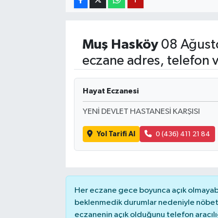
YUNUSEMRE
MANİSA'YI KEŞFET
Muş
Hasköy
08 Ağust
TÜRKİYE'DE TREND HABERLER
eczane adres, telefon 
ÖZEL HABER
Hayat Eczanesi
YENİ DEVLET HASTANESİ KARŞISI
Yol Tarifi Al
0 (436) 411 21 84
Her eczane gece boyunca açık olmayabili
beklenmedik durumlar nedeniyle nöbete
eczanenin açık olduğunu telefon aracılığıy