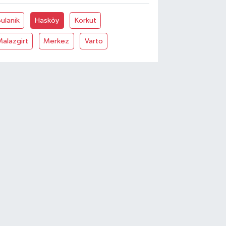
ulanik
Hasköy
Korkut
alazgirt
Merkez
Varto