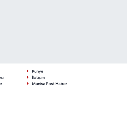
Künye
esi
İletişim
er
Manisa Post Haber