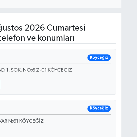
ustos 2026 Cumartesi
telefon ve konumları
Köyceğiz
. 1. SOK. NO:6 Z-01 KÖYCEGIZ
Köyceğiz
AR N:61 KÖYCEĞİZ