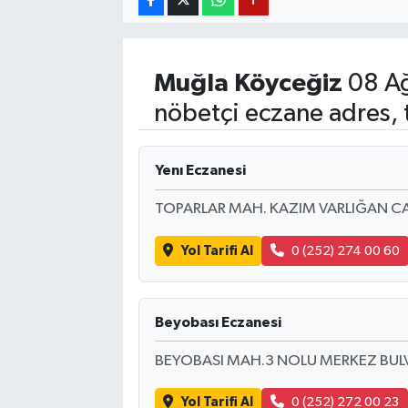
YUNUSEMRE
MANİSA'YI KEŞFET
Muğla
Köyceğiz
08 Ağ
TÜRKİYE'DE TREND HABERLER
nöbetçi eczane adres, 
ÖZEL HABER
Yenı Eczanesi
TOPARLAR MAH. KAZIM VARLIĞAN CAD
Yol Tarifi Al
0 (252) 274 00 60
Beyobası Eczanesi
BEYOBASI MAH.3 NOLU MERKEZ BULV
Yol Tarifi Al
0 (252) 272 00 23