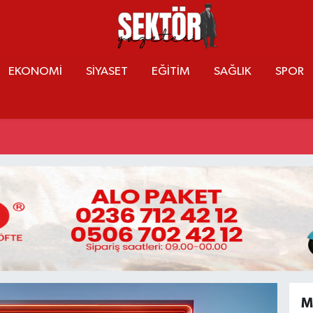
EKONOMİ
SİYASET
EĞİTİM
SAĞLIK
SPOR
M