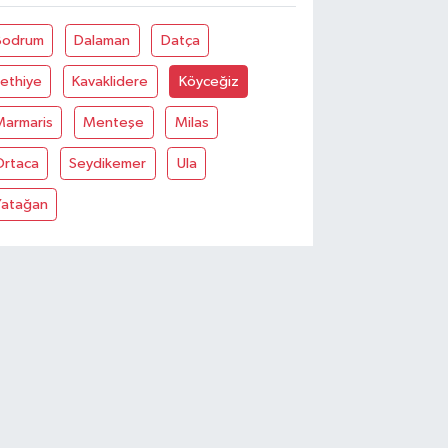
Bodrum
Dalaman
Datça
ethiye
Kavaklidere
Köyceğiz
Marmaris
Menteşe
Milas
Ortaca
Seydikemer
Ula
Yatağan