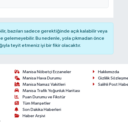
r, bazıları sadece gerektiğinde açık kalabilir veya
 gelemeyebilir. Bu nedenle, yola çıkmadan önce
la teyit etmeniz iyi bir fikir olacaktır.
Manisa Nöbetçi Eczaneler
Hakkımızda
Manisa Hava Durumu
Gizlilik Sözleşm
Manisa Namaz Vakitleri
Salihli Post Hab
Manisa Trafik Yoğunluk Haritası
Puan Durumu ve Fikstür
Tüm Manşetler
Son Dakika Haberleri
Haber Arşivi
r