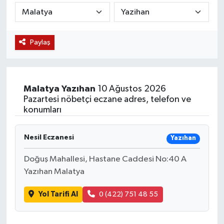
KÜLTÜR SANAT
SARIGÖL
KÖPRÜBAŞI
EKONOMİ
Paylaş
YAŞAM
SARUHANLI
KULA
EĞİTİM
LIFE
SELENDİ
SALİHLİ
KÜLTÜR SANAT
Malatya
Yazıhan
10 Ağustos 2026
KIRKAĞAÇ
SARIGÖL
SPOR
Pazartesi nöbetçi eczane adres, telefon ve
konumları
DEMİRCİ
SARUHANLI
YAŞAM
Nesil Eczanesi
Yazıhan
GÖLMARMARA
ŞEHZADELER
LIFE
Doğuş Mahallesi, Hastane Caddesi No:40 A
GÖRDES
SELENDİ
BİLİM VE TEKNOLOJİ
Yazıhan Malatya
Yol Tarifi Al
0 (422) 751 48 55
KÖPRÜBAŞI
SOMA
YAZARLAR
SOMA
TURGUTLU
MANİSA'NIN YÖRESEL LEZZETLERİ