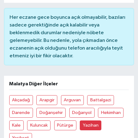
YUNUSEMRE
MANİSA'YI KEŞFET
Her eczane gece boyunca açık olmayabilir, bazıları
sadece gerektiğinde açık kalabilir veya
TÜRKİYE'DE TREND HABERLER
beklenmedik durumlar nedeniyle nöbete
gelemeyebilir. Bu nedenle, yola çıkmadan önce
ÖZEL HABER
eczanenin açık olduğunu telefon aracılığıyla teyit
etmeniz iyi bir fikir olacaktır.
Malatya Diğer İlçeler
Akçadağ
Arapgir
Arguvan
Battalgazi
Darende
Doğanşehir
Doğanyol
Hekimhan
Kale
Kuluncak
Pütürge
Yazihan
Yeşilyurt