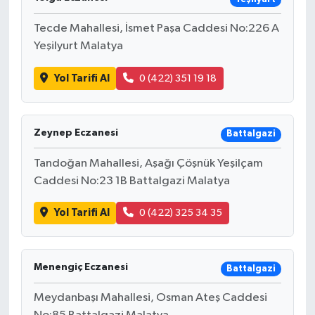
Tecde Mahallesi, İsmet Paşa Caddesi No:226 A
YUNUSEMRE
MANİSA'YI KEŞFET
Yeşilyurt Malatya
TÜRKİYE'DE TREND HABERLER
Yol Tarifi Al
0 (422) 351 19 18
ÖZEL HABER
Zeynep Eczanesi
Battalgazi
Tandoğan Mahallesi, Aşağı Çöşnük Yeşilçam
Caddesi No:23 1B Battalgazi Malatya
Yol Tarifi Al
0 (422) 325 34 35
Menengiç Eczanesi
Battalgazi
Meydanbaşı Mahallesi, Osman Ateş Caddesi