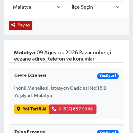
KÜLTÜR SANAT
SARIGÖL
KÖPRÜBAŞI
EKONOMİ
Paylaş
YAŞAM
SARUHANLI
KULA
EĞİTİM
LIFE
SELENDİ
SALİHLİ
KÜLTÜR SANAT
Malatya
09 Ağustos 2026 Pazar nöbetçi
KIRKAĞAÇ
SARIGÖL
SPOR
eczane adres, telefon ve konumları
DEMİRCİ
SARUHANLI
YAŞAM
Çevre Eczanesi
Yeşilyurt
GÖLMARMARA
ŞEHZADELER
LIFE
İnönü Mahallesi, İstasyon Caddesi No:18 B
Yeşilyurt Malatya
GÖRDES
SELENDİ
BİLİM VE TEKNOLOJİ
Yol Tarifi Al
0 (537) 657 98 60
KÖPRÜBAŞI
SOMA
YAZARLAR
SOMA
TURGUTLU
MANİSA'NIN YÖRESEL LEZZETLERİ
Tolga Eczanesi
Yeşilyurt