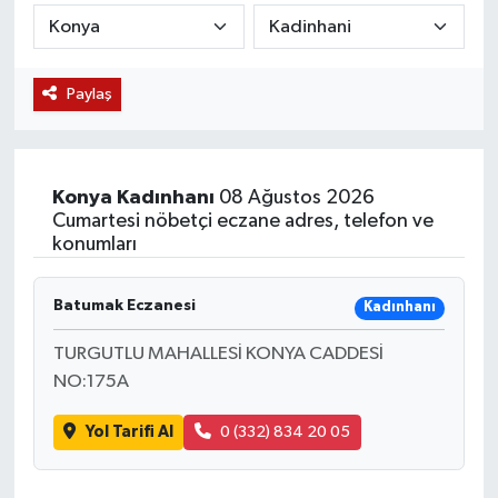
KÜLTÜR SANAT
SARIGÖL
KÖPRÜBAŞI
EKONOMİ
Paylaş
YAŞAM
SARUHANLI
KULA
EĞİTİM
LIFE
SELENDİ
SALİHLİ
KÜLTÜR SANAT
Konya
Kadınhanı
08 Ağustos 2026
KIRKAĞAÇ
SARIGÖL
SPOR
Cumartesi nöbetçi eczane adres, telefon ve
konumları
DEMİRCİ
SARUHANLI
YAŞAM
Batumak Eczanesi
Kadınhanı
GÖLMARMARA
ŞEHZADELER
LIFE
TURGUTLU MAHALLESİ KONYA CADDESİ
GÖRDES
SELENDİ
BİLİM VE TEKNOLOJİ
NO:175A
Yol Tarifi Al
0 (332) 834 20 05
KÖPRÜBAŞI
SOMA
YAZARLAR
SOMA
TURGUTLU
MANİSA'NIN YÖRESEL LEZZETLERİ