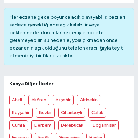
YUNUSEMRE
MANİSA'YI KEŞFET
Her eczane gece boyunca açık olmayabilir, bazıları
sadece gerektiğinde açık kalabilir veya
TÜRKİYE'DE TREND HABERLER
beklenmedik durumlar nedeniyle nöbete
gelemeyebilir. Bu nedenle, yola çıkmadan önce
ÖZEL HABER
eczanenin açık olduğunu telefon aracılığıyla teyit
etmeniz iyi bir fikir olacaktır.
Konya Diğer İlçeler
Ahirli
Akören
Akşehir
Altinekin
Beyşehir
Bozkir
Cihanbeyli
Çeltik
Çumra
Derbent
Derebucak
Doğanhisar
Emirgazi
Ereğli
Güneysinir
Hadim