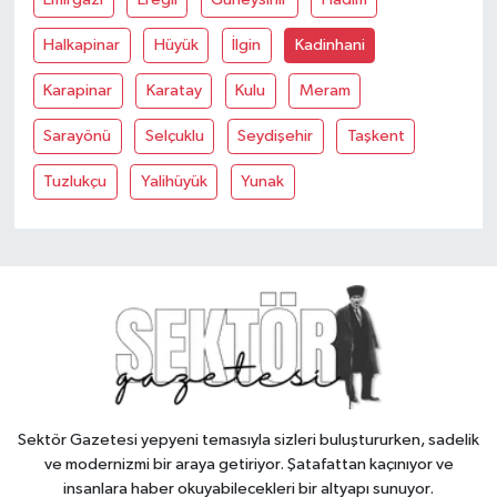
Halkapinar
Hüyük
İlgin
Kadinhani
Karapinar
Karatay
Kulu
Meram
Sarayönü
Selçuklu
Seydişehir
Taşkent
Tuzlukçu
Yalihüyük
Yunak
Sektör Gazetesi yepyeni temasıyla sizleri buluştururken, sadelik
ve modernizmi bir araya getiriyor. Şatafattan kaçınıyor ve
insanlara haber okuyabilecekleri bir altyapı sunuyor.