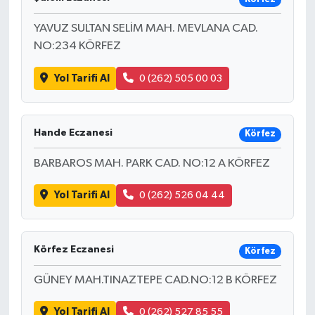
YAVUZ SULTAN SELİM MAH. MEVLANA CAD.
YUNUSEMRE
MANİSA'YI KEŞFET
NO:234 KÖRFEZ
TÜRKİYE'DE TREND HABERLER
Yol Tarifi Al
0 (262) 505 00 03
ÖZEL HABER
Hande Eczanesi
Körfez
BARBAROS MAH. PARK CAD. NO:12 A KÖRFEZ
Yol Tarifi Al
0 (262) 526 04 44
Körfez Eczanesi
Körfez
GÜNEY MAH.TINAZTEPE CAD.NO:12 B KÖRFEZ
Yol Tarifi Al
0 (262) 527 85 55