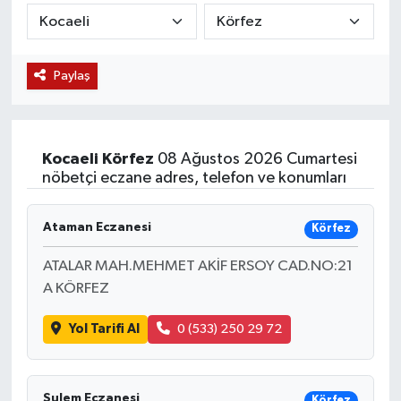
KÜLTÜR SANAT
SARIGÖL
KÖPRÜBAŞI
EKONOMİ
Paylaş
YAŞAM
SARUHANLI
KULA
EĞİTİM
LIFE
SELENDİ
SALİHLİ
KÜLTÜR SANAT
Kocaeli
Körfez
08 Ağustos 2026 Cumartesi
KIRKAĞAÇ
SARIGÖL
SPOR
nöbetçi eczane adres, telefon ve konumları
DEMİRCİ
SARUHANLI
YAŞAM
Ataman Eczanesi
Körfez
GÖLMARMARA
ŞEHZADELER
LIFE
ATALAR MAH.MEHMET AKİF ERSOY CAD.NO:21
A KÖRFEZ
GÖRDES
SELENDİ
BİLİM VE TEKNOLOJİ
Yol Tarifi Al
0 (533) 250 29 72
KÖPRÜBAŞI
SOMA
YAZARLAR
SOMA
TURGUTLU
MANİSA'NIN YÖRESEL LEZZETLERİ
Şulem Eczanesi
Körfez