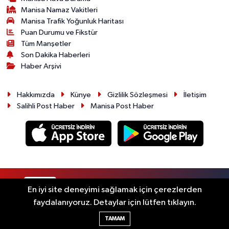
Manisa Namaz Vakitleri
Manisa Trafik Yoğunluk Haritası
Puan Durumu ve Fikstür
Tüm Manşetler
Son Dakika Haberleri
Haber Arşivi
Hakkımızda
Künye
Gizlilik Sözleşmesi
İletişim
Salihli Post Haber
Manisa Post Haber
RSS
Copyright © 2026. Her hakkı saklıdır.
En iyi site deneyimi sağlamak için çerezlerden
faydalanıyoruz. Detaylar için lütfen tıklayın.
Haber Yazılımı:
TE Bilişim
TAMAM