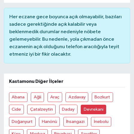
YUNUSEMRE
MANİSA'YI KEŞFET
Her eczane gece boyunca açık olmayabilir, bazıları
sadece gerektiğinde açık kalabilir veya
TÜRKİYE'DE TREND HABERLER
beklenmedik durumlar nedeniyle nöbete
gelemeyebilir. Bu nedenle, yola çıkmadan önce
ÖZEL HABER
eczanenin açık olduğunu telefon aracılığıyla teyit
etmeniz iyi bir fikir olacaktır.
Kastamonu Diğer İlçeler
Abana
Ağli
Araç
Azdavay
Bozkurt
Cide
Çatalzeytin
Daday
Devrekani
Doğanyurt
Hanönü
İhsangazi
İnebolu
Küre
Merkez
Pinarbaşi
Seydiler