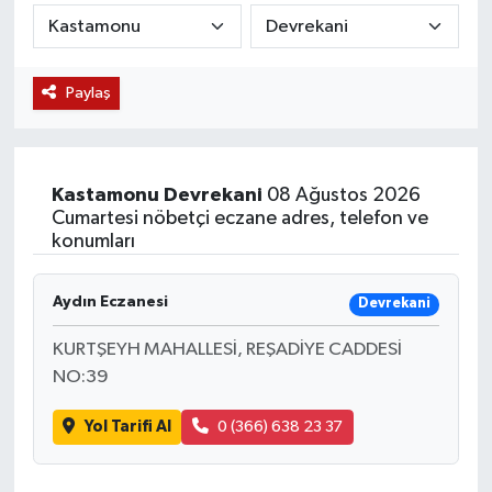
KÜLTÜR SANAT
SARIGÖL
KÖPRÜBAŞI
EKONOMİ
Paylaş
YAŞAM
SARUHANLI
KULA
EĞİTİM
LIFE
SELENDİ
SALİHLİ
KÜLTÜR SANAT
Kastamonu
Devrekani
08 Ağustos 2026
KIRKAĞAÇ
SARIGÖL
SPOR
Cumartesi nöbetçi eczane adres, telefon ve
konumları
DEMİRCİ
SARUHANLI
YAŞAM
Aydın Eczanesi
Devrekani
GÖLMARMARA
ŞEHZADELER
LIFE
KURTŞEYH MAHALLESİ, REŞADİYE CADDESİ
GÖRDES
SELENDİ
BİLİM VE TEKNOLOJİ
NO:39
Yol Tarifi Al
0 (366) 638 23 37
KÖPRÜBAŞI
SOMA
YAZARLAR
SOMA
TURGUTLU
MANİSA'NIN YÖRESEL LEZZETLERİ