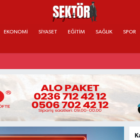
EKONOMİ
SİYASET
EĞİTİM
SAĞLIK
SPOR
K