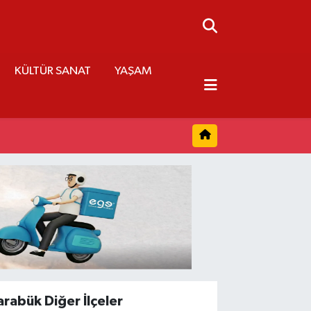
KÜLTÜR SANAT
YAŞAM
arabük Diğer İlçeler