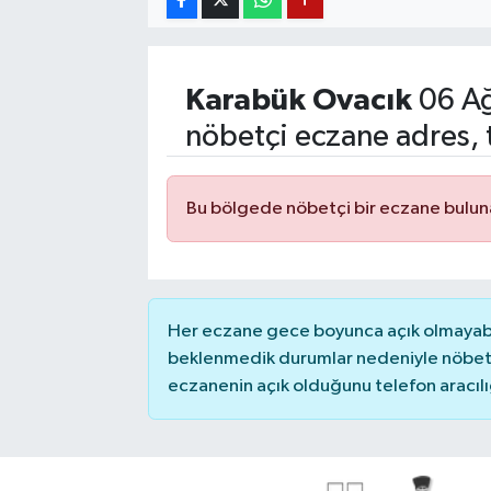
YUNUSEMRE
MANİSA'YI KEŞFET
Karabük
Ovacık
06 Ağ
TÜRKİYE'DE TREND HABERLER
nöbetçi eczane adres, 
ÖZEL HABER
Bu bölgede nöbetçi bir eczane bulu
Her eczane gece boyunca açık olmayabili
beklenmedik durumlar nedeniyle nöbete
eczanenin açık olduğunu telefon aracılığıy