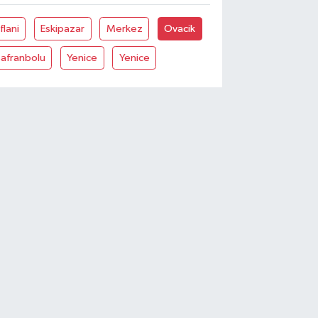
flani
Eskipazar
Merkez
Ovacik
Safranbolu
Yenice
Yenice