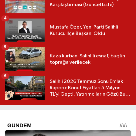
Karşılaştırması (Güncel Liste)
4
Mustafa Özer, Yeni Parti Salihli
Kurucu İlçe Başkanı Oldu
5
Kaza kurbanı Salihlili esnaf, bugün
toprağa verilecek
6
Salihli 2026 Temmuz Sonu Emlak
Raporu: Konut Fiyatları 5 Milyon
TL’yi Geçti, Yatırımcıların Gözü Bu
Mahallelerde