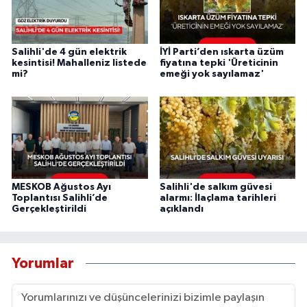
Salihli'de 4 gün elektrik
İYİ Parti’den ıskarta üzüm
kesintisi! Mahalleniz listede
fiyatına tepki 'Üreticinin
mi?
emeği yok sayılamaz'
MESKOB Ağustos Ayı
Salihli'de salkım güvesi
Toplantısı Salihli’de
alarmı: İlaçlama tarihleri
Gerçekleştirildi
açıklandı
Yorumlar