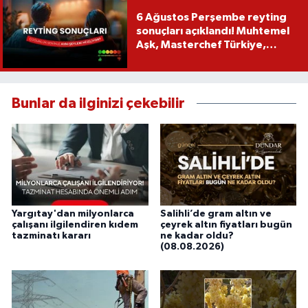
6 Ağustos Perşembe reyting
sonuçları açıklandı! Muhtemel
Aşk, Masterchef Türkiye,
Recep İvedik
Bunlar da ilginizi çekebilir
Yargıtay'dan milyonlarca
Salihli’de gram altın ve
çalışanı ilgilendiren kıdem
çeyrek altın fiyatları bugün
tazminatı kararı
ne kadar oldu?
(08.08.2026)