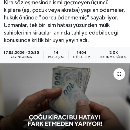
Kira sözleşmesinde ismi geçmeyen üçüncü
kişilere (eş, çocuk veya akraba) yapılan ödemeler,
KÜLTÜR SANAT
SARIGÖL
KÖPRÜBAŞI
EKONOMİ
hukuk önünde "borcu ödenmemiş" sayabiliyor.
Uzmanlar, tek bir isim hatası yüzünden mülk
YAŞAM
SARUHANLI
KULA
EĞİTİM
sahiplerinin kiracıları anında tahliye edebileceği
LIFE
SELENDİ
SALİHLİ
KÜLTÜR SANAT
konusunda kritik bir uyarı yayınladı.
17.05.2026 - 20:30
14
1404
2 DK
KIRKAĞAÇ
SARIGÖL
SPOR
YAYINLANMA
PAYLAŞIM
GÖSTERIM
OKUNMA SÜRESI
DEMİRCİ
SARUHANLI
YAŞAM
GÖLMARMARA
ŞEHZADELER
LIFE
GÖRDES
SELENDİ
BİLİM VE TEKNOLOJİ
KÖPRÜBAŞI
SOMA
YAZARLAR
SOMA
TURGUTLU
MANİSA'NIN YÖRESEL LEZZETLERİ