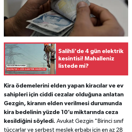
Salihli'de 4 gün elektrik
kesintisi! Mahalleniz
listede mi?
Kira ödemelerini elden yapan kiracılar ve ev
sahipleri için ciddi cezalar olduğuna anlatan
Gezgin, kiranın elden verilmesi durumunda
kira bedelinin yüzde 10’u miktarında ceza
kesildiğini söyledi.
Avukat Gezgin "Birinci sınıf
tüccarlar ve serbest meslek erbabı için en az 28