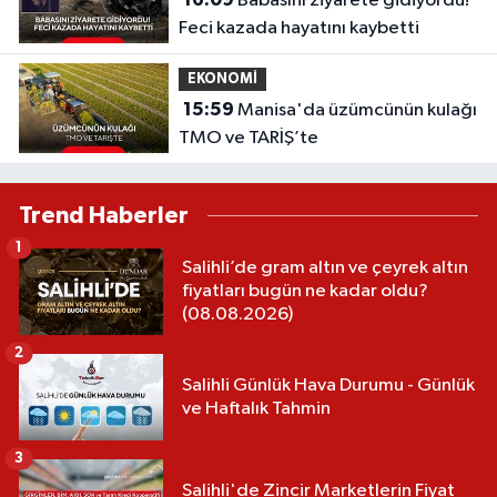
Babasını ziyarete gidiyordu!
Feci kazada hayatını kaybetti
EKONOMİ
15:59
Manisa'da üzümcünün kulağı
TMO ve TARİŞ’te
Trend Haberler
1
Salihli’de gram altın ve çeyrek altın
fiyatları bugün ne kadar oldu?
(08.08.2026)
2
Salihli Günlük Hava Durumu - Günlük
ve Haftalık Tahmin
3
Salihli'de Zincir Marketlerin Fiyat