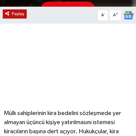
YUNUSEMRE
MANİSA'YI KEŞFET
Paylaş
-
+
A
A
TÜRKİYE'DE TREND HABERLER
ÖZEL HABER
Mülk sahiplerinin kira bedelini sözleşmede yer
almayan üçüncü kişiye yatırılmasını istemesi
kiracıların başına dert açıyor. Hukukçular, kira