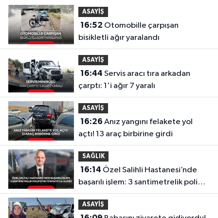
ASAYİŞ
16:52
Otomobille çarpışan
bisikletli ağır yaralandı
ASAYİŞ
16:44
Servis aracı tıra arkadan
çarptı: 1'i ağır 7 yaralı
ASAYİŞ
16:26
Anız yangını felakete yol
açtı! 13 araç birbirine girdi
SAĞLIK
16:14
Özel Salihli Hastanesi’nde
başarılı işlem: 3 santimetrelik polip
EMR yöntemiyle alındı
ASAYİŞ
16:09