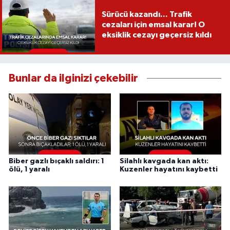
Sürücü kazandı... Trafik
cezaları için emsal karar! O
eksiklik cezayı geçersiz kıldı
Bunlar da ilginizi çekebilir
Biber gazlı bıçaklı saldırı: 1
Silahlı kavgada kan aktı:
ölü, 1 yaralı
Kuzenler hayatını kaybetti