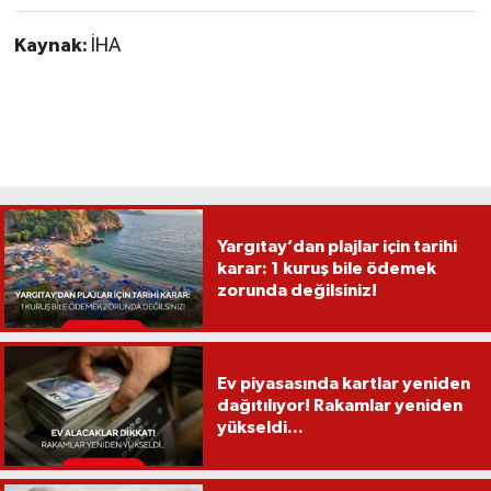
Kaynak:
İHA
Yargıtay’dan plajlar için tarihi
karar: 1 kuruş bile ödemek
zorunda değilsiniz!
Ev piyasasında kartlar yeniden
dağıtılıyor! Rakamlar yeniden
yükseldi...