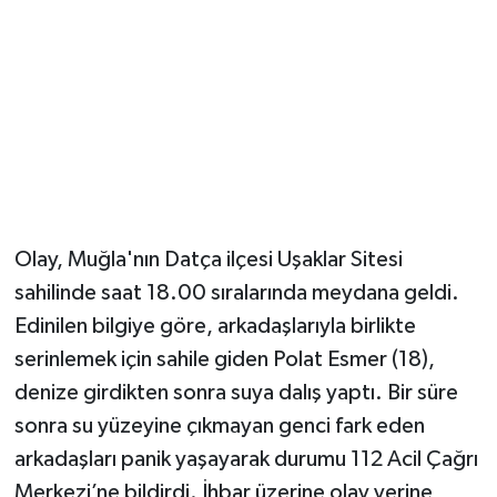
YUNUSEMRE
MANİSA'YI KEŞFET
TÜRKİYE'DE TREND HABERLER
ÖZEL HABER
Olay, Muğla'nın Datça ilçesi Uşaklar Sitesi
sahilinde saat 18.00 sıralarında meydana geldi.
Edinilen bilgiye göre, arkadaşlarıyla birlikte
serinlemek için sahile giden Polat Esmer (18),
denize girdikten sonra suya dalış yaptı. Bir süre
sonra su yüzeyine çıkmayan genci fark eden
arkadaşları panik yaşayarak durumu 112 Acil Çağrı
Merkezi’ne bildirdi. İhbar üzerine olay yerine