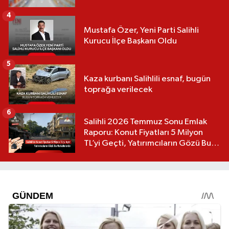
4
Mustafa Özer, Yeni Parti Salihli
Kurucu İlçe Başkanı Oldu
5
Kaza kurbanı Salihlili esnaf, bugün
toprağa verilecek
6
Salihli 2026 Temmuz Sonu Emlak
Raporu: Konut Fiyatları 5 Milyon
TL’yi Geçti, Yatırımcıların Gözü Bu
Mahallelerde