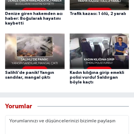
Denize giren hakemden acı
Trafik kazası: 1 ölü, 2 yaralı
haber: Boğularak hayatını
kaybetti
Salihli’de panik! Yangın
Kadın kılığına girip emekli
sandılar, mangal çıktı
polisi vurdu! Saldırgan
böyle kaçtı
Yorumlar