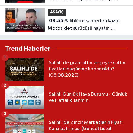
uyardı! Pes dedirten plan
ASAYİŞ
09:55
Salihli’de kahreden kaza:
Motosiklet sürücüsü hayatını
kaybetti
Trend Haberler
1
Salihli’de gram altın ve çeyrek altın
fiyatları bugün ne kadar oldu?
(08.08.2026)
2
Salihli Günlük Hava Durumu - Günlük
ve Haftalık Tahmin
3
Salihli'de Zincir Marketlerin Fiyat
Karşılaştırması (Güncel Liste)