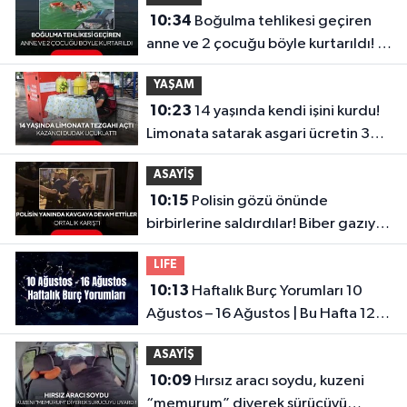
10:34
Boğulma tehlikesi geçiren
anne ve 2 çocuğu böyle kurtarıldı! O
anlar kamerada
YAŞAM
10:23
14 yaşında kendi işini kurdu!
Limonata satarak asgari ücretin 3
katını kazandı
ASAYİŞ
10:15
Polisin gözü önünde
birbirlerine saldırdılar! Biber gazıyla
etkisiz hale getirildiler...
LIFE
10:13
Haftalık Burç Yorumları 10
Ağustos – 16 Ağustos | Bu Hafta 12
Burcu Neler Bekliyor?
ASAYİŞ
10:09
Hırsız aracı soydu, kuzeni
“memurum” diyerek sürücüyü