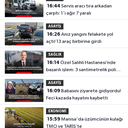
16:44
Servis aracı tıra arkadan
çarptı: 1'i ağır 7 yaralı
ASAYİŞ
16:26
Anız yangını felakete yol
açtı! 13 araç birbirine girdi
SAĞLIK
16:14
Özel Salihli Hastanesi’nde
başarılı işlem: 3 santimetrelik polip
EMR yöntemiyle alındı
ASAYİŞ
16:09
Babasını ziyarete gidiyordu!
Feci kazada hayatını kaybetti
EKONOMİ
15:59
Manisa'da üzümcünün kulağı
TMO ve TARİŞ’te