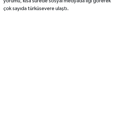
yorumu, kısa sürede sosyal medyada ilgi görerek
çok sayıda türküsevere ulaştı.