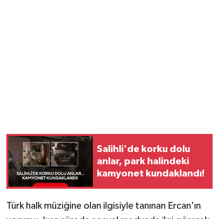
YUNUSEMRE
MANİSA'YI KEŞFET
TÜRKİYE'DE TREND HABERLER
ÖZEL HABER
Salihli'de korku dolu
anlar, park halindeki
kamyonet kundaklandı!
Türk halk müziğine olan ilgisiyle tanınan Ercan'ın