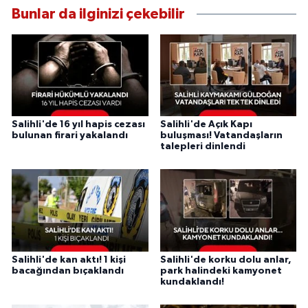
Bunlar da ilginizi çekebilir
Salihli'de 16 yıl hapis cezası
Salihli'de Açık Kapı
bulunan firari yakalandı
buluşması! Vatandaşların
talepleri dinlendi
Salihli'de kan aktı! 1 kişi
Salihli'de korku dolu anlar,
bacağından bıçaklandı
park halindeki kamyonet
kundaklandı!