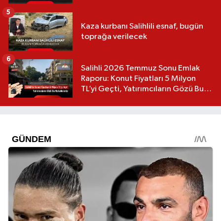
5
Kaza kurbanı Salihlili esnaf, bugün
toprağa verilecek
6
Salihli 2026 Temmuz Sonu Emlak
Raporu: Konut Fiyatları 5 Milyon
TL’yi Geçti, Yatırımcıların Gözü Bu
Mahallelerde