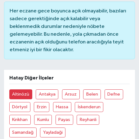
Her eczane gece boyunca açık olmayabilir, bazıları
YUNUSEMRE
MANİSA'YI KEŞFET
sadece gerektiğinde açık kalabilir veya
beklenmedik durumlar nedeniyle nöbete
TÜRKİYE'DE TREND HABERLER
gelemeyebilir. Bu nedenle, yola çıkmadan önce
eczanenin açık olduğunu telefon aracılığıyla teyit
ÖZEL HABER
etmeniz iyi bir fikir olacaktır.
Hatay Diğer İlçeler
Altinözü
Antakya
Arsuz
Belen
Defne
Dörtyol
Erzin
Hassa
İskenderun
Kirikhan
Kumlu
Payas
Reyhanli
Samandağ
Yayladaği