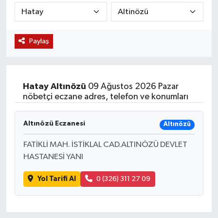
KÜLTÜR SANAT
SARIGÖL
KÖPRÜBAŞI
EKONOMİ
Paylaş
YAŞAM
SARUHANLI
KULA
EĞİTİM
LIFE
SELENDİ
SALİHLİ
KÜLTÜR SANAT
Hatay
Altınözü
09 Ağustos 2026 Pazar
KIRKAĞAÇ
SARIGÖL
SPOR
nöbetçi eczane adres, telefon ve konumları
DEMİRCİ
SARUHANLI
YAŞAM
Altınözü Eczanesi
Altınözü
GÖLMARMARA
ŞEHZADELER
LIFE
FATİKLİ MAH. İSTİKLAL CAD.ALTINÖZÜ DEVLET
HASTANESİ YANI
GÖRDES
SELENDİ
BİLİM VE TEKNOLOJİ
Yol Tarifi Al
0 (326) 311 27 09
KÖPRÜBAŞI
SOMA
YAZARLAR
SOMA
TURGUTLU
MANİSA'NIN YÖRESEL LEZZETLERİ