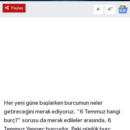
Paylaş
-
+
A
A
YUNUSEMRE
MANİSA'YI KEŞFET
TÜRKİYE'DE TREND HABERLER
ÖZEL HABER
Her yeni güne başlarken burcumun neler
getireceğini merak ediyoruz. “6 Temmuz hangi
burç?” sorusu da merak edileler arasında. 6
Temmuz Yengeç burcudur. Peki günlük burç