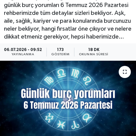
günlük burç yorumları 6 Temmuz 2026 Pazartesi
KÜLTÜR SANAT
SARIGÖL
KÖPRÜBAŞI
EKONOMİ
rehberimizde tüm detaylar sizleri bekliyor. Aşk,
aile, sağlık, kariyer ve para konularında burcunuzu
YAŞAM
SARUHANLI
KULA
EĞİTİM
neler bekliyor, hangi fırsatlar öne çıkıyor ve nelere
dikkat etmeniz gerekiyor, hepsi haberimizde…
LIFE
SELENDİ
SALİHLİ
KÜLTÜR SANAT
06.07.2026 - 09:52
173
18 DK
YAYINLANMA
GÖSTERIM
OKUNMA SÜRESI
KIRKAĞAÇ
SARIGÖL
SPOR
DEMİRCİ
SARUHANLI
YAŞAM
GÖLMARMARA
ŞEHZADELER
LIFE
GÖRDES
SELENDİ
BİLİM VE TEKNOLOJİ
KÖPRÜBAŞI
SOMA
YAZARLAR
SOMA
TURGUTLU
MANİSA'NIN YÖRESEL LEZZETLERİ