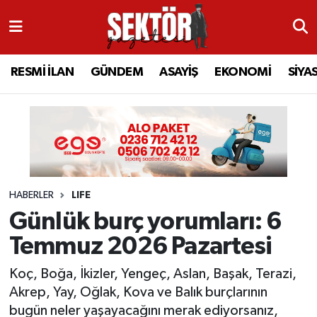
RESMİ İLAN
MANİSA
RESMİ İLAN
MANİSA
Manisa Nöbetçi Eczaneler
RESMİ İLAN
GÜNDEM
ASAYİŞ
EKONOMİ
SİYA
GÜNDEM
TURGUTLU
MANİSA İLÇELERİ
AHMETLİ
Manisa Hava Durumu
ASAYİŞ
AHMETLİ
AKHİSAR
ARAMIZDAN AYRILANLAR
Manisa Namaz Vakitleri
EKONOMİ
AKHİSAR
ALAŞEHİR
BİR ZAMANLAR SALİHLİ
Manisa Trafik Yoğunluk Haritası
HABERLER
LIFE
SİYASET
ALAŞEHİR
DEMİRCİ
SİZİN SESİNİZ
Süper Lig Puan Durumu ve Fikstür
Günlük burç yorumları: 6
EĞİTİM
KULA
GÖLMARMARA
GÜNDEM
Tüm Manşetler
Temmuz 2026 Pazartesi
SAĞLIK
YUNUSEMRE
GÖRDES
ASAYİŞ
Son Dakika Haberleri
Koç, Boğa, İkizler, Yengeç, Aslan, Başak, Terazi,
Akrep, Yay, Oğlak, Kova ve Balık burçlarının
SPOR
ŞEHZADELER
KIRKAĞAÇ
SİYASET
Haber Arşivi
bugün neler yaşayacağını merak ediyorsanız,