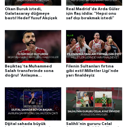
Okan Buruk istedi,
Real Madrid'de Arda Güler
Galatasaray düğmeye
için flaş iddia: "Hepsi onu
bastı! Hedef Yusuf Akçiçek
saf dışı bırakmak istedi"
Beşiktaş'ta Muhammed
Filenin Sultanları fırtına
Salah transferinde sona
gibi esti! Milletler Ligi'nde
doğru! 'Anlaşma
yarı finaldeyiz
tamamlandı'
Dijital sahada büyük
Salihli'nin gururu Celal