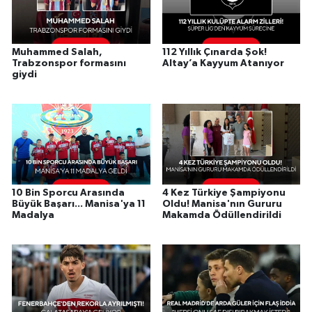
Muhammed Salah,
112 Yıllık Çınarda Şok!
Trabzonspor formasını
Altay’a Kayyum Atanıyor
giydi
10 Bin Sporcu Arasında
4 Kez Türkiye Şampiyonu
Büyük Başarı... Manisa'ya 11
Oldu! Manisa'nın Gururu
Madalya
Makamda Ödüllendirildi