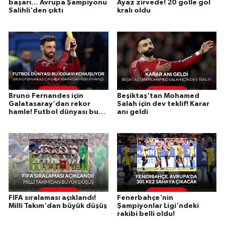
başarı… Avrupa Şampiyonu
Ayaz zirvede! 20 golle gol
Salihli'den çıktı
kralı oldu
Bruno Fernandes için
Beşiktaş'tan Mohamed
Galatasaray'dan rekor
Salah için dev teklif! Karar
hamle! Futbol dünyası bu
anı geldi
iddiayı konuşuyor
FIFA sıralaması açıklandı!
Fenerbahçe'nin
Milli Takım'dan büyük düşüş
Şampiyonlar Ligi'ndeki
rakibi belli oldu!