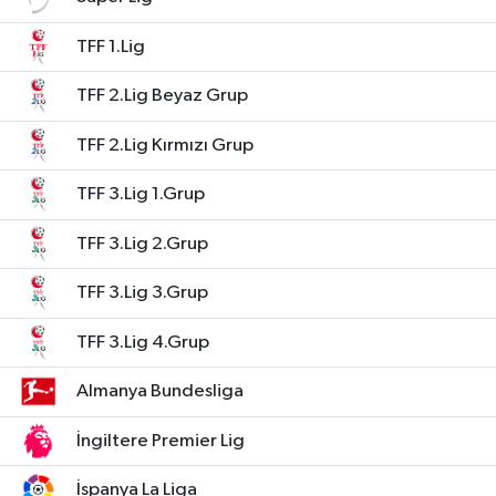
KÜLTÜR SANAT
SARIGÖL
KÖPRÜBAŞI
EKONOMİ
TFF 1.Lig
YAŞAM
SARUHANLI
KULA
EĞİTİM
TFF 2.Lig Beyaz Grup
TFF 2.Lig Kırmızı Grup
LIFE
SELENDİ
SALİHLİ
KÜLTÜR SANAT
TFF 3.Lig 1.Grup
KIRKAĞAÇ
SARIGÖL
SPOR
TFF 3.Lig 2.Grup
DEMİRCİ
SARUHANLI
YAŞAM
TFF 3.Lig 3.Grup
GÖLMARMARA
ŞEHZADELER
LIFE
TFF 3.Lig 4.Grup
GÖRDES
SELENDİ
BİLİM VE TEKNOLOJİ
Almanya Bundesliga
KÖPRÜBAŞI
SOMA
YAZARLAR
İngiltere Premier Lig
İspanya La Liga
SOMA
TURGUTLU
MANİSA'NIN YÖRESEL LEZZETLERİ