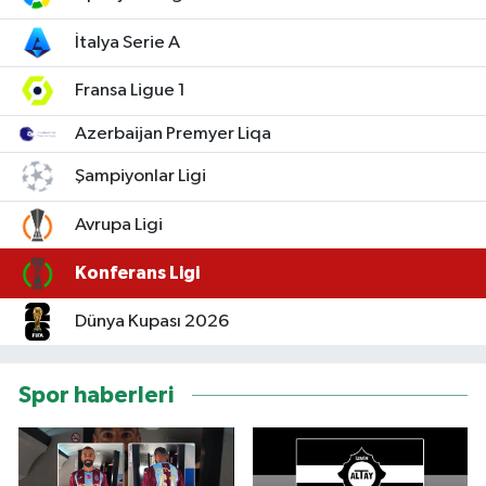
İtalya Serie A
YUNUSEMRE
MANİSA'YI KEŞFET
Fransa Ligue 1
TÜRKİYE'DE TREND HABERLER
Azerbaijan Premyer Liqa
ÖZEL HABER
Şampiyonlar Ligi
Avrupa Ligi
Konferans Ligi
Dünya Kupası 2026
Spor haberleri