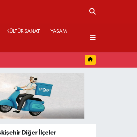
KÜLTÜR SANAT
YAŞAM
skişehir Diğer İlçeler