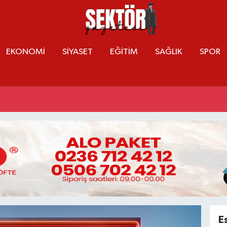
EKONOMİ
SİYASET
EĞİTİM
SAĞLIK
SPOR
E