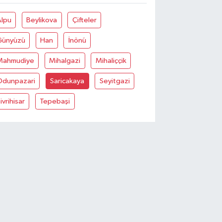
Alpu
Beylikova
Çifteler
Günyüzü
Han
İnönü
Mahmudiye
Mihalgazi
Mihaliççik
Odunpazari
Saricakaya
Seyitgazi
ivrihisar
Tepebaşi