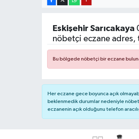
YUNUSEMRE
MANİSA'YI KEŞFET
Eskişehir
Sarıcakaya
TÜRKİYE'DE TREND HABERLER
nöbetçi eczane adres, 
ÖZEL HABER
Bu bölgede nöbetçi bir eczane bulu
Her eczane gece boyunca açık olmayabili
beklenmedik durumlar nedeniyle nöbete
eczanenin açık olduğunu telefon aracılığıy