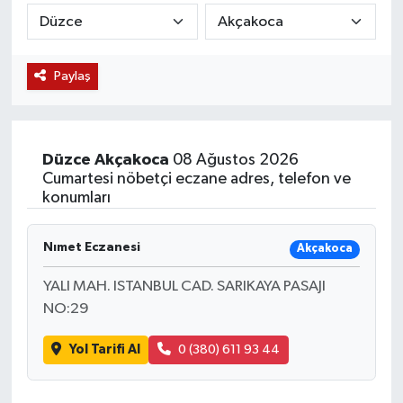
KÜLTÜR SANAT
SARIGÖL
KÖPRÜBAŞI
EKONOMİ
Paylaş
YAŞAM
SARUHANLI
KULA
EĞİTİM
LIFE
SELENDİ
SALİHLİ
KÜLTÜR SANAT
Düzce
Akçakoca
08 Ağustos 2026
KIRKAĞAÇ
SARIGÖL
SPOR
Cumartesi nöbetçi eczane adres, telefon ve
konumları
DEMİRCİ
SARUHANLI
YAŞAM
Nımet Eczanesi
Akçakoca
GÖLMARMARA
ŞEHZADELER
LIFE
YALI MAH. ISTANBUL CAD. SARIKAYA PASAJI
GÖRDES
SELENDİ
BİLİM VE TEKNOLOJİ
NO:29
Yol Tarifi Al
0 (380) 611 93 44
KÖPRÜBAŞI
SOMA
YAZARLAR
SOMA
TURGUTLU
MANİSA'NIN YÖRESEL LEZZETLERİ