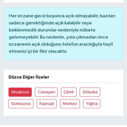
YUNUSEMRE
MANİSA'YI KEŞFET
Her eczane gece boyunca açık olmayabilir, bazıları
sadece gerektiğinde açık kalabilir veya
TÜRKİYE'DE TREND HABERLER
beklenmedik durumlar nedeniyle nöbete
gelemeyebilir. Bu nedenle, yola çıkmadan önce
ÖZEL HABER
eczanenin açık olduğunu telefon aracılığıyla teyit
etmeniz iyi bir fikir olacaktır.
Düzce Diğer İlçeler
Akçakoca
Cumayeri
Çilimli
Gölyaka
Gümüşova
Kaynaşli
Merkez
Yiğilca