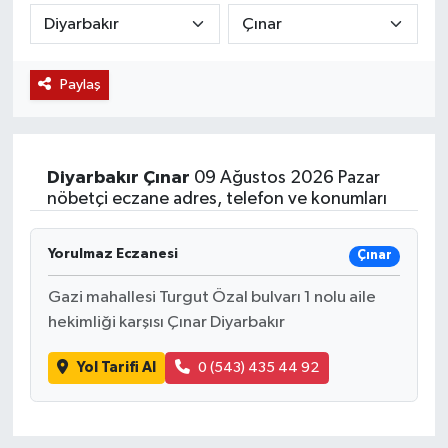
KÜLTÜR SANAT
SARIGÖL
KÖPRÜBAŞI
EKONOMİ
Paylaş
YAŞAM
SARUHANLI
KULA
EĞİTİM
LIFE
SELENDİ
SALİHLİ
KÜLTÜR SANAT
Diyarbakır
Çınar
09 Ağustos 2026 Pazar
KIRKAĞAÇ
SARIGÖL
SPOR
nöbetçi eczane adres, telefon ve konumları
DEMİRCİ
SARUHANLI
YAŞAM
Yorulmaz Eczanesi
Çınar
GÖLMARMARA
ŞEHZADELER
LIFE
Gazi mahallesi Turgut Özal bulvarı 1 nolu aile
hekimliği karşısı Çınar Diyarbakır
GÖRDES
SELENDİ
BİLİM VE TEKNOLOJİ
Yol Tarifi Al
0 (543) 435 44 92
KÖPRÜBAŞI
SOMA
YAZARLAR
SOMA
TURGUTLU
MANİSA'NIN YÖRESEL LEZZETLERİ