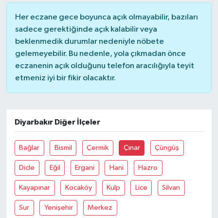
Her eczane gece boyunca açık olmayabilir, bazıları
YUNUSEMRE
MANİSA'YI KEŞFET
sadece gerektiğinde açık kalabilir veya
beklenmedik durumlar nedeniyle nöbete
TÜRKİYE'DE TREND HABERLER
gelemeyebilir. Bu nedenle, yola çıkmadan önce
eczanenin açık olduğunu telefon aracılığıyla teyit
ÖZEL HABER
etmeniz iyi bir fikir olacaktır.
Diyarbakır Diğer İlçeler
Bağlar
Bismil
Çermik
Çınar
Çüngüş
Dicle
Eğil
Ergani
Hani
Hazro
Kayapınar
Kocaköy
Kulp
Lice
Silvan
Sur
Yenişehir
Merkez