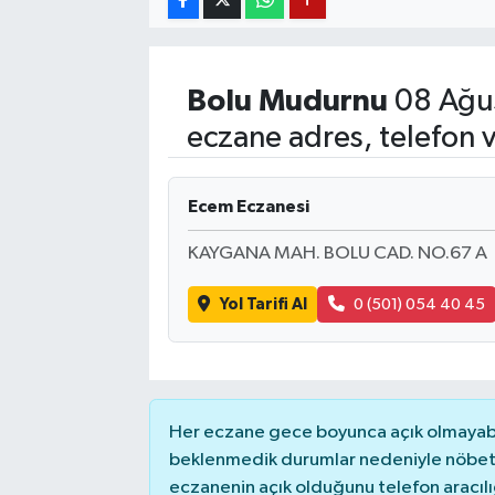
YUNUSEMRE
MANİSA'YI KEŞFET
Bolu
Mudurnu
08 Ağus
TÜRKİYE'DE TREND HABERLER
eczane adres, telefon 
ÖZEL HABER
Ecem Eczanesi
KAYGANA MAH. BOLU CAD. NO.67 A
Yol Tarifi Al
0 (501) 054 40 45
Her eczane gece boyunca açık olmayabili
beklenmedik durumlar nedeniyle nöbete
eczanenin açık olduğunu telefon aracılığıy