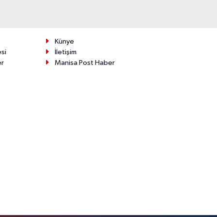
Künye
esi
İletişim
er
Manisa Post Haber