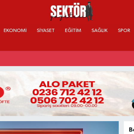
EKONOMİ
SİYASET
EĞİTİM
SAĞLIK
SPOR
B