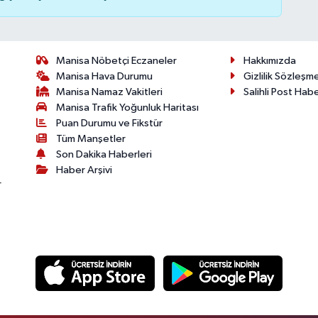
Manisa Nöbetçi Eczaneler
Hakkımızda
Manisa Hava Durumu
Gizlilik Sözleşm
Manisa Namaz Vakitleri
Salihli Post Hab
Manisa Trafik Yoğunluk Haritası
Puan Durumu ve Fikstür
Tüm Manşetler
Son Dakika Haberleri
Haber Arşivi
r