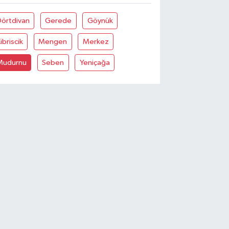
Dörtdivan
Gerede
Göynük
ibriscik
Mengen
Merkez
Mudurnu
Seben
Yeniçağa