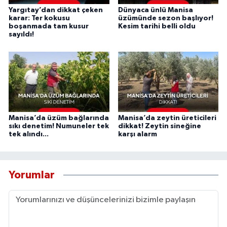
Yargıtay’dan dikkat çeken
Dünyaca ünlü Manisa
karar: Ter kokusu
üzümünde sezon başlıyor!
boşanmada tam kusur
Kesim tarihi belli oldu
sayıldı!
Manisa’da üzüm bağlarında
Manisa’da zeytin üreticileri
sıkı denetim! Numuneler tek
dikkat! Zeytin sineğine
tek alındı...
karşı alarm
Yorumlar