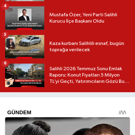
4
Mustafa Özer, Yeni Parti Salihli
Kurucu İlçe Başkanı Oldu
5
Kaza kurbanı Salihlili esnaf, bugün
toprağa verilecek
6
Salihli 2026 Temmuz Sonu Emlak
Raporu: Konut Fiyatları 5 Milyon
TL’yi Geçti, Yatırımcıların Gözü Bu
Mahallelerde