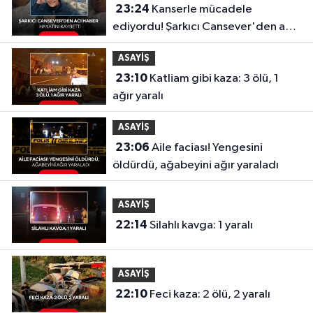
23:24
Kanserle mücadele
ediyordu! Şarkıcı Cansever'den acı
haber, hayatını kaybetti
ASAYİŞ
23:10
Katliam gibi kaza: 3 ölü, 1
ağır yaralı
ASAYİŞ
23:06
Aile faciası! Yengesini
öldürdü, ağabeyini ağır yaraladı
ASAYİŞ
22:14
Silahlı kavga: 1 yaralı
ASAYİŞ
22:10
Feci kaza: 2 ölü, 2 yaralı