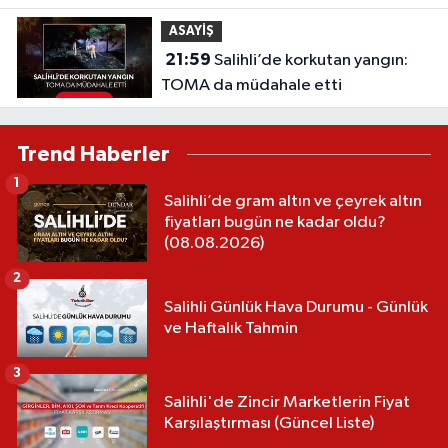
ASAYİŞ
21:59
Salihli’de korkutan yangın:
TOMA da müdahale etti
Trend Haberler
1
Salihli’de gram altın ve çeyrek altın
fiyatları bugün ne kadar oldu?
(08.08.2026)
2
Salihli Günlük Hava Durumu - Günlük
ve Haftalık Tahmin
3
Salihli'de Zincir Marketlerin Fiyat
Karşılaştırması (Güncel Liste)