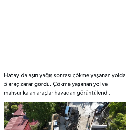
YUNUSEMRE
MANİSA'YI KEŞFET
TÜRKİYE'DE TREND HABERLER
ÖZEL HABER
Hatay'da aşırı yağış sonrası çökme yaşanan yolda
5 araç zarar gördü. Çökme yaşanan yol ve
mahsur kalan araçlar havadan görüntülendi.