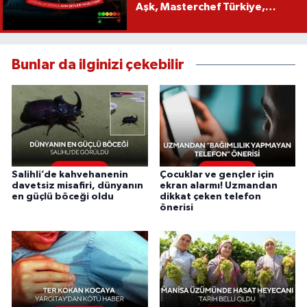
Aşk, Masterchef Türkiye,
Recep İvedik
Bunlar da ilginizi çekebilir
Salihli’de kahvehanenin
Çocuklar ve gençler için
davetsiz misafiri, dünyanın
ekran alarmı! Uzmandan
en güçlü böceği oldu
dikkat çeken telefon
önerisi