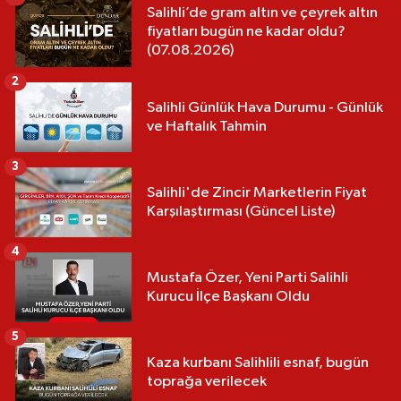
Salihli’de gram altın ve çeyrek altın
fiyatları bugün ne kadar oldu?
(07.08.2026)
2
Salihli Günlük Hava Durumu - Günlük
ve Haftalık Tahmin
3
Salihli'de Zincir Marketlerin Fiyat
Karşılaştırması (Güncel Liste)
4
Mustafa Özer, Yeni Parti Salihli
Kurucu İlçe Başkanı Oldu
5
Kaza kurbanı Salihlili esnaf, bugün
toprağa verilecek