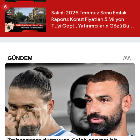
6
Salihli 2026 Temmuz Sonu Emlak
Raporu: Konut Fiyatları 5 Milyon
TL’yi Geçti, Yatırımcıların Gözü Bu
Mahallelerde