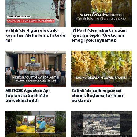
Salihli'de 4 gün elektrik
İYİ Parti’den ıskarta üzüm
kesintisi! Mahalleniz listede
fiyatına tepki 'Üreticinin
mi?
emeği yok sayılamaz'
MESKOB Ağustos Ayı
Salihli'de salkım güvesi
Toplantısı Salihli’de
alarmı: İlaçlama tarihleri
Gerçekleştirildi
açıklandı