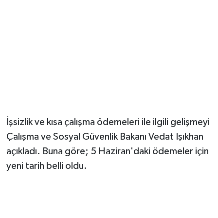
YUNUSEMRE
MANİSA'YI KEŞFET
TÜRKİYE'DE TREND HABERLER
ÖZEL HABER
İşsizlik ve kısa çalışma ödemeleri ile ilgili gelişmeyi
Çalışma ve Sosyal Güvenlik Bakanı Vedat Işıkhan
açıkladı. Buna göre; 5 Haziran'daki ödemeler için
yeni tarih belli oldu.