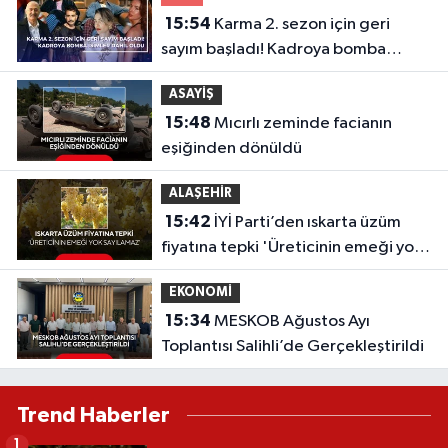
15:54
Karma 2. sezon için geri
sayım başladı! Kadroya bomba
isimler dahil oldu
ASAYİŞ
15:48
Mıcırlı zeminde facianın
eşiğinden dönüldü
ALAŞEHİR
15:42
İYİ Parti’den ıskarta üzüm
fiyatına tepki 'Üreticinin emeği yok
sayılamaz'
EKONOMİ
15:34
MESKOB Ağustos Ayı
Toplantısı Salihli’de Gerçekleştirildi
Trend Haberler
1