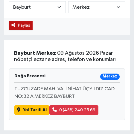
KÜLTÜR SANAT
SARIGÖL
KÖPRÜBAŞI
EKONOMİ
Paylaş
YAŞAM
SARUHANLI
KULA
EĞİTİM
LIFE
SELENDİ
SALİHLİ
KÜLTÜR SANAT
Bayburt
Merkez
09 Ağustos 2026 Pazar
KIRKAĞAÇ
SARIGÖL
SPOR
nöbetçi eczane adres, telefon ve konumları
DEMİRCİ
SARUHANLI
YAŞAM
Doğa Eczanesi
Merkez
GÖLMARMARA
ŞEHZADELER
LIFE
TUZCUZADE MAH. VALİ NİHAT ÜÇYILDIZ CAD.
NO:32 A MERKEZ BAYBURT
GÖRDES
SELENDİ
BİLİM VE TEKNOLOJİ
Yol Tarifi Al
0 (458) 240 25 69
KÖPRÜBAŞI
SOMA
YAZARLAR
SOMA
TURGUTLU
MANİSA'NIN YÖRESEL LEZZETLERİ