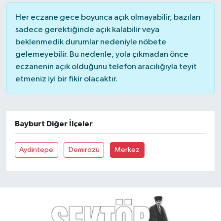
Her eczane gece boyunca açık olmayabilir, bazıları
YUNUSEMRE
MANİSA'YI KEŞFET
sadece gerektiğinde açık kalabilir veya
beklenmedik durumlar nedeniyle nöbete
TÜRKİYE'DE TREND HABERLER
gelemeyebilir. Bu nedenle, yola çıkmadan önce
eczanenin açık olduğunu telefon aracılığıyla teyit
ÖZEL HABER
etmeniz iyi bir fikir olacaktır.
Bayburt Diğer İlçeler
Aydintepe
Demirözü
Merkez