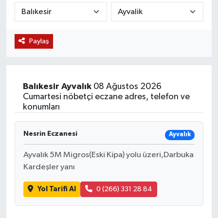
KÜLTÜR SANAT
SARIGÖL
KÖPRÜBAŞI
EKONOMİ
Paylaş
YAŞAM
SARUHANLI
KULA
EĞİTİM
LIFE
SELENDİ
SALİHLİ
KÜLTÜR SANAT
Balıkesir
Ayvalık
08 Ağustos 2026
KIRKAĞAÇ
SARIGÖL
SPOR
Cumartesi nöbetçi eczane adres, telefon ve
konumları
DEMİRCİ
SARUHANLI
YAŞAM
Nesrin Eczanesi
Ayvalık
GÖLMARMARA
ŞEHZADELER
LIFE
Ayvalık 5M Migros(Eski Kipa) yolu üzeri,Darbuka
GÖRDES
SELENDİ
BİLİM VE TEKNOLOJİ
Kardeşler yanı
Yol Tarifi Al
0 (266) 331 28 84
KÖPRÜBAŞI
SOMA
YAZARLAR
SOMA
TURGUTLU
MANİSA'NIN YÖRESEL LEZZETLERİ