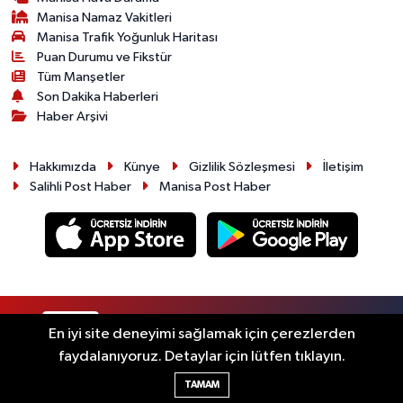
Manisa Namaz Vakitleri
Manisa Trafik Yoğunluk Haritası
Puan Durumu ve Fikstür
Tüm Manşetler
Son Dakika Haberleri
Haber Arşivi
Hakkımızda
Künye
Gizlilik Sözleşmesi
İletişim
Salihli Post Haber
Manisa Post Haber
RSS
Copyright © 2026. Her hakkı saklıdır.
En iyi site deneyimi sağlamak için çerezlerden
faydalanıyoruz. Detaylar için lütfen tıklayın.
Haber Yazılımı:
TE Bilişim
TAMAM