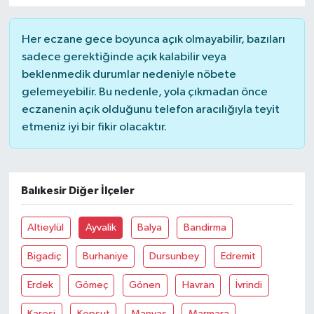
YUNUSEMRE
MANİSA'YI KEŞFET
Her eczane gece boyunca açık olmayabilir, bazıları
sadece gerektiğinde açık kalabilir veya
TÜRKİYE'DE TREND HABERLER
beklenmedik durumlar nedeniyle nöbete
gelemeyebilir. Bu nedenle, yola çıkmadan önce
ÖZEL HABER
eczanenin açık olduğunu telefon aracılığıyla teyit
etmeniz iyi bir fikir olacaktır.
Balıkesir Diğer İlçeler
Altieylül
Ayvalik
Balya
Bandirma
Bigadiç
Burhaniye
Dursunbey
Edremit
Erdek
Gömeç
Gönen
Havran
İvrindi
Karesi
Kepsut
Manyas
Marmara