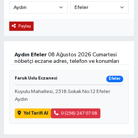
KÜLTÜR SANAT
SARIGÖL
KÖPRÜBAŞI
EKONOMİ
Paylaş
YAŞAM
SARUHANLI
KULA
EĞİTİM
LIFE
SELENDİ
SALİHLİ
KÜLTÜR SANAT
Aydın
Efeler
08 Ağustos 2026 Cumartesi
KIRKAĞAÇ
SARIGÖL
SPOR
nöbetçi eczane adres, telefon ve konumları
DEMİRCİ
SARUHANLI
YAŞAM
Faruk Uslu Eczanesi
Efeler
GÖLMARMARA
ŞEHZADELER
LIFE
Kuyulu Mahallesi, 2518.Sokak No:12 Efeler
Aydın
GÖRDES
SELENDİ
BİLİM VE TEKNOLOJİ
Yol Tarifi Al
0 (256) 247 07 08
KÖPRÜBAŞI
SOMA
YAZARLAR
SOMA
TURGUTLU
MANİSA'NIN YÖRESEL LEZZETLERİ