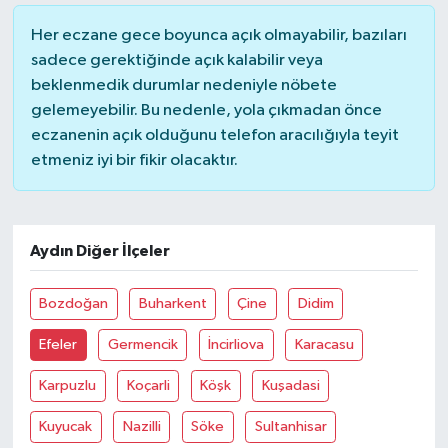
Her eczane gece boyunca açık olmayabilir, bazıları
YUNUSEMRE
MANİSA'YI KEŞFET
sadece gerektiğinde açık kalabilir veya
beklenmedik durumlar nedeniyle nöbete
TÜRKİYE'DE TREND HABERLER
gelemeyebilir. Bu nedenle, yola çıkmadan önce
eczanenin açık olduğunu telefon aracılığıyla teyit
ÖZEL HABER
etmeniz iyi bir fikir olacaktır.
Aydın Diğer İlçeler
Bozdoğan
Buharkent
Çine
Didim
Efeler
Germencik
İncirliova
Karacasu
Karpuzlu
Koçarli
Köşk
Kuşadasi
Kuyucak
Nazilli
Söke
Sultanhisar