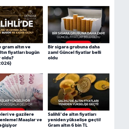
e gram altın ve
Bir sigara grubuna daha
tın fiyatları bugün
zam! Güncel fiyatlar belli
 oldu?
oldu
2026)
eleri ve gazilere
Salihli'de altın fiyatları
enleme! Maaşlar ve
yeniden yükselişe geçti!
eğişiyor
Gram altın 6 bin TL