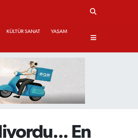
KÜLTÜR SANAT
YAŞAM
iyordu... En