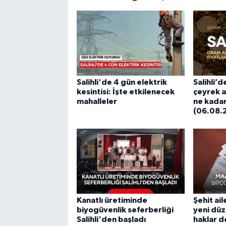
Salihli'de 4 gün elektrik
Salihli’d
kesintisi: İşte etkilenecek
çeyrek al
mahalleler
ne kadar
(06.08.
Kanatlı üretiminde
Şehit ail
biyogüvenlik seferberliği
yeni düz
Salihli'den başladı
haklar d