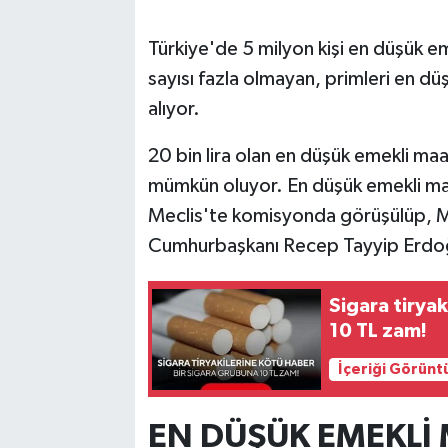
Türkiye'de 5 milyon kişi en düşük em
sayısı fazla olmayan, primleri en dü
alıyor.
20 bin lira olan en düşük emekli maa
mümkün oluyor. En düşük emekli maaş
Meclis'te komisyonda görüşülüp, Me
Cumhurbaşkanı Recep Tayyip Erdoğa
Sigara tirya
10 TL zam!
İçeriği Görünt
EN DÜŞÜK EMEKLİ