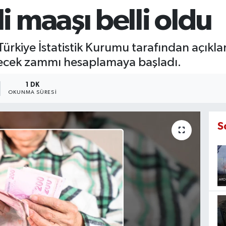
 maaşı belli oldu
rkiye İstatistik Kurumu tarafından açıklana
ecek zammı hesaplamaya başladı.
1 DK
OKUNMA SÜRESI
S