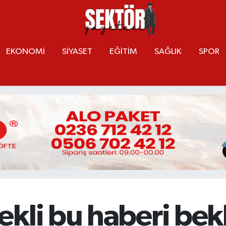
EKONOMİ
SİYASET
EĞİTİM
SAĞLIK
SPOR
kli bu haberi bekl