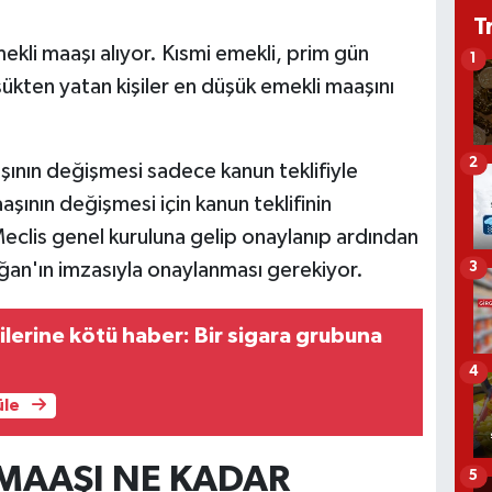
T
ekli maaşı alıyor. Kısmi emekli, prim gün
1
şükten yatan kişiler en düşük emekli maaşını
2
şının değişmesi sadece kanun teklifiyle
ının değişmesi için kanun teklifinin
clis genel kuruluna gelip onaylanıp ardından
n'ın imzasıyla onaylanması gerekiyor.
3
kilerine kötü haber: Bir sigara grubuna
4
üle
 MAAŞI NE KADAR
5