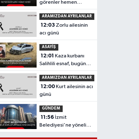
görenler hemen
ekiplere haber verdi!
ARAMIZDAN AYRILANLAR
Şüpheli cismin ne
12:03
Zorlu ailesinin
olduğu ortaya çıktı
acı günü
ASAYİŞ
12:01
Kaza kurbanı
Salihlili esnaf, bugün
toprağa verilecek
ARAMIZDAN AYRILANLAR
12:00
Kurt ailesinin acı
günü
GÜNDEM
11:56
İzmit
Belediyesi'ne yönelik
soruşturmada yeni