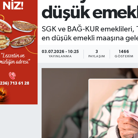
düşük emekli
KÜLTÜR SANAT
SARIGÖL
KÖPRÜBAŞI
EKONOMİ
YAŞAM
SARUHANLI
KULA
EĞİTİM
SGK ve BAĞ-KUR emeklileri, Tü
en düşük emekli maaşına gel
LIFE
SELENDİ
SALİHLİ
KÜLTÜR SANAT
03.07.2026 - 10:25
3
1466
YAYINLANMA
PAYLAŞIM
GÖSTERIM
KIRKAĞAÇ
SARIGÖL
SPOR
DEMİRCİ
SARUHANLI
YAŞAM
GÖLMARMARA
ŞEHZADELER
LIFE
GÖRDES
SELENDİ
BİLİM VE TEKNOLOJİ
KÖPRÜBAŞI
SOMA
YAZARLAR
SOMA
TURGUTLU
MANİSA'NIN YÖRESEL LEZZETLERİ