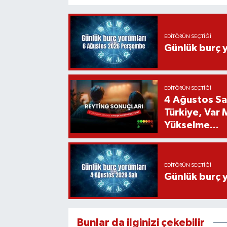
EDITÖRÜN SEÇTIĞI
Günlük burç 
EDITÖRÜN SEÇTIĞI
4 Ağustos Sal
Türkiye, Var
Yükselme...
EDITÖRÜN SEÇTIĞI
Günlük burç 
Bunlar da ilginizi çekebilir