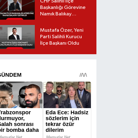
CHP Salihli İlçe
Başkanlığı Görevine
Namık Balıkay
Getirildi
Mustafa Özer, Yeni
Parti Salihli Kurucu
İlçe Başkanı Oldu