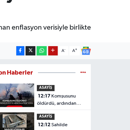
n enflasyon verisiyle birlikte
-
+
A
A
on Haberler
ASAYİŞ
12:17
Komşusunu
öldürdü, ardından
evini ve aracını ateşe
ASAYİŞ
verdi!
12:12
Sahilde