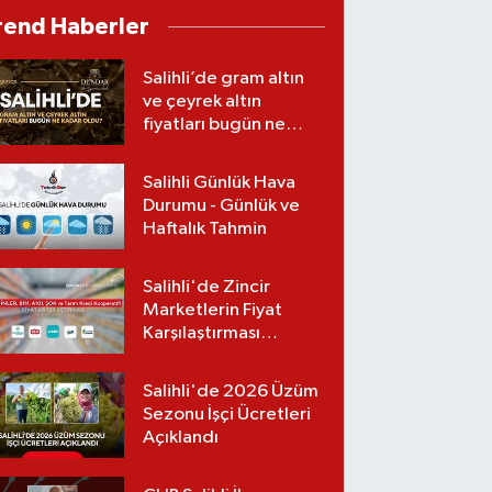
gelişme: Görüntüler
rend Haberler
ortaya çıktı
Salihli’de gram altın
ve çeyrek altın
fiyatları bugün ne
kadar oldu?
(06.08.2026)
Salihli Günlük Hava
Durumu - Günlük ve
Haftalık Tahmin
Salihli'de Zincir
Marketlerin Fiyat
Karşılaştırması
(Güncel Liste)
Salihli'de 2026 Üzüm
Sezonu İşçi Ücretleri
Açıklandı