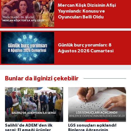
Mercan Köşk Dizisinin Afişi
Yayınlandı: Konusu ve
Oyuncuları Belli Oldu
Günlük burç yorumları: 8
Ağustos 2026 Cumartesi
Bunlar da ilginizi çekebilir
Salihli'de ADEM'den ilk
LGS sonuçları açıklandı!
sergi: El emeği ürünler
Binlerce öğrencinin