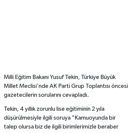
YUNUSEMRE
MANİSA'YI KEŞFET
TÜRKİYE'DE TREND HABERLER
ÖZEL HABER
Milli Eğitim Bakanı Yusuf Tekin, Türkiye Büyük
Millet Meclisi'nde AK Parti Grup Toplantısı öncesi
gazetecilerin sorularını cevapladı.
Tekin, 4 yıllık zorunlu lise eğitiminin 2 yıla
düşürülmesiyle ilgili soruya "Kamuoyunda bir
talep olursa biz de ilgili birimlerimizle beraber