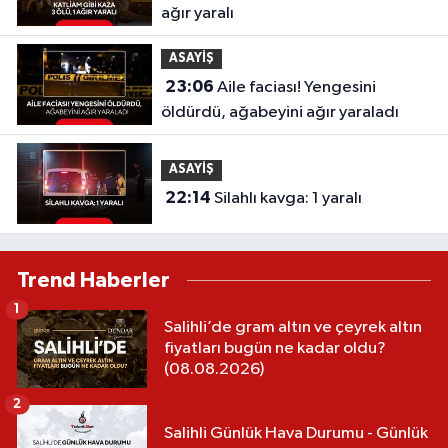
ağır yaralı
ASAYİŞ
23:06
Aile faciası! Yengesini
öldürdü, ağabeyini ağır yaraladı
ASAYİŞ
22:14
Silahlı kavga: 1 yaralı
Trend Haberler
1
Salihli’de gram altın ve çeyrek altın
fiyatları bugün ne kadar oldu?
(08.08.2026)
2
Salihli Günlük Hava Durumu - Günlük