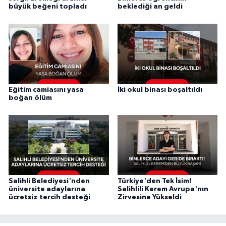
büyük beğeni topladı
beklediği an geldi
Eğitim camiasını yasa
İki okul binası boşaltıldı
boğan ölüm
Salihli Belediyesi'nden
Türkiye'den Tek İsim!
üniversite adaylarına
Salihlili Kerem Avrupa'nın
ücretsiz tercih desteği
Zirvesine Yükseldi