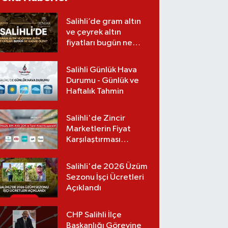
tavırları dikkat çekti
Salihli’de gram altın
ve çeyrek altın
fiyatları bugün ne
kadar oldu?
(06.08.2026)
Salihli Günlük Hava
Durumu - Günlük ve
Haftalık Tahmin
Salihli'de Zincir
Marketlerin Fiyat
Karşılaştırması
(Güncel Liste)
Salihli'de 2026 Üzüm
Sezonu İşçi Ücretleri
Açıklandı
CHP Salihli İlçe
Başkanlığı Görevine