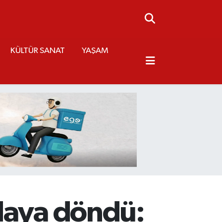
KÜLTÜR SANAT
YAŞAM
rdaya döndü: