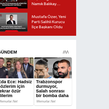
Namık Balıkay
Getirildi
Mustafa Özer, Yeni
Parti Salihli Kurucu
İlçe Başkanı Oldu