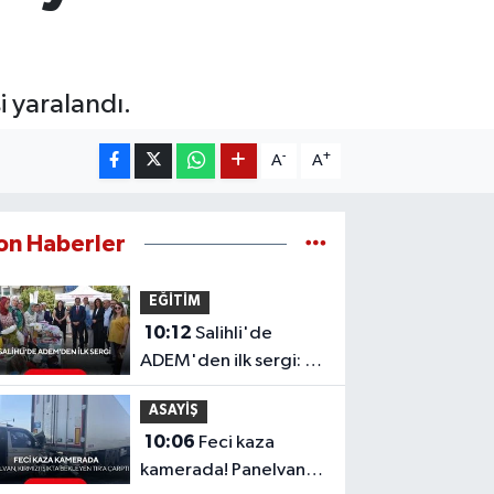
i yaralandı.
-
+
A
A
on Haberler
EĞİTİM
10:12
Salihli'de
ADEM'den ilk sergi: El
emeği ürünler büyük
ASAYİŞ
beğeni topladı
10:06
Feci kaza
kamerada! Panelvan,