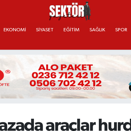
EKONOMİ
SİYASET
EĞİTİM
SAĞLIK
SPOR
kazada araçlar hu