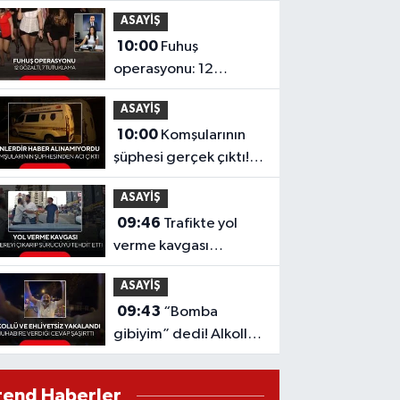
kırmızı ışıkta bekleyen
ASAYİŞ
TIR’a çarptı
10:00
Fuhuş
operasyonu: 12
gözaltı, 7 tutuklama
ASAYİŞ
10:00
Komşularının
şüphesi gerçek çıktı!
Evinde ölü bulundu
ASAYİŞ
09:46
Trafikte yol
verme kavgası
kamerada! Önce
ASAYİŞ
darbetti, sonra
09:43
“Bomba
testere çıkardı
gibiyim” dedi! Alkollü
ve ehliyetsiz
sürücünün rahat
rend Haberler