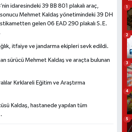
B’nin idaresindeki 39 BB 801 plakalı araç,
1
si sonucu Mehmet Kaldaş yönetimindeki 39 DH
 istikametten gelen 06 EAD 290 plakalı S.E.
.
2
ık, itfaiye ve jandarma ekipleri sevk edildi.
şan sürücü Mehmet Kaldaş ve araçta bulunan
3
lılar Kırklareli Eğitim ve Araştırma
4
cüsü Kaldaş, hastanede yapılan tüm
.
5