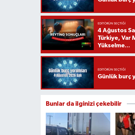
EDITÖRÜN SEÇTIĞI
4 Ağustos Sal
Türkiye, Var
Yükselme...
EDITÖRÜN SEÇTIĞI
Günlük burç 
Bunlar da ilginizi çekebilir