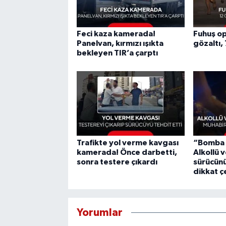
Feci kaza kamerada!
Fuhuş o
Panelvan, kırmızı ışıkta
gözaltı,
bekleyen TIR’a çarptı
Trafikte yol verme kavgası
“Bomba 
kamerada! Önce darbetti,
Alkollü v
sonra testere çıkardı
sürücünü
dikkat ç
Yorumlar