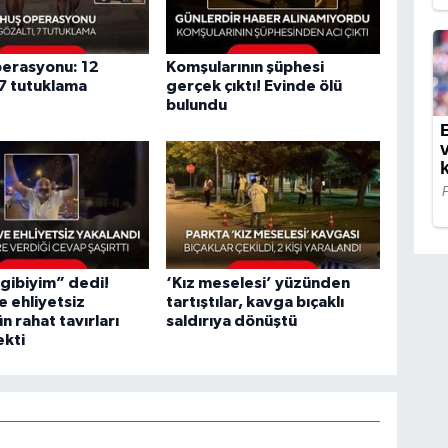
perasyonu: 12
Komşularının şüphesi
 7 tutuklama
gerçek çıktı! Evinde ölü
bulundu
gibiyim” dedi!
‘Kız meselesi’ yüzünden
e ehliyetsiz
tartıştılar, kavga bıçaklı
n rahat tavırları
saldırıya dönüştü
ekti