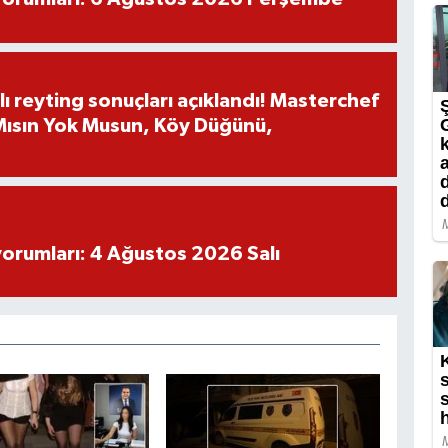
ı reyting sonuçları açıklandı! Masterchef
 Mısın Yok Musun, Köy Düğünü,
yorumları: 4 Ağustos 2026 Salı