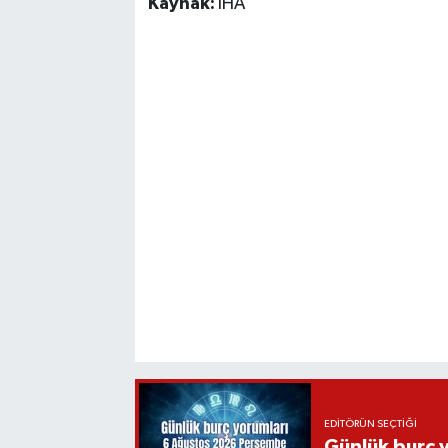
Kaynak:
İHA
EDITÖRÜN SEÇTIĞI
Günlük burç 