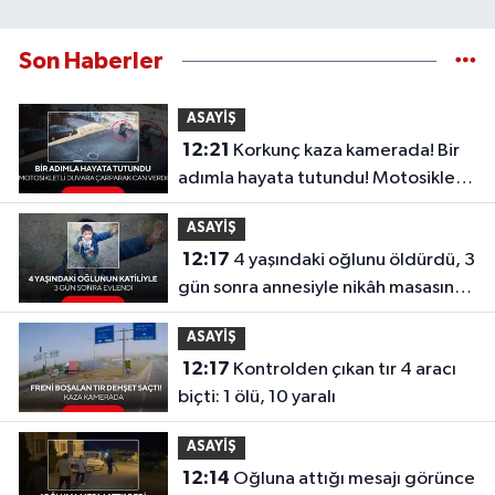
Son Haberler
ASAYİŞ
12:21
Korkunç kaza kamerada! Bir
adımla hayata tutundu! Motosikletli
duvara çarparak can verdi
ASAYİŞ
12:17
4 yaşındaki oğlunu öldürdü, 3
gün sonra annesiyle nikâh masasına
oturdu!
ASAYİŞ
12:17
Kontrolden çıkan tır 4 aracı
biçti: 1 ölü, 10 yaralı
ASAYİŞ
12:14
Oğluna attığı mesajı görünce