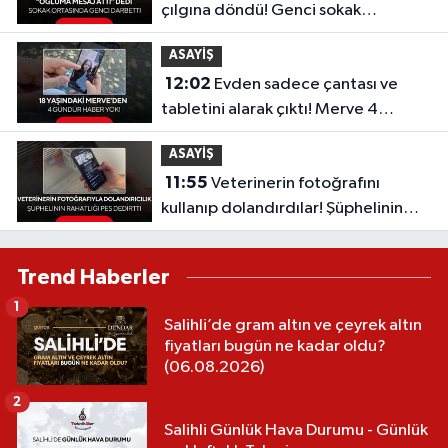
çılgına döndü! Genci sokak
ortasında darbetti
ASAYİŞ
12:02
Evden sadece çantası ve
tabletini alarak çıktı! Merve 4
gündür kayıp
ASAYİŞ
11:55
Veterinerin fotoğrafını
kullanıp dolandırdılar! Şüphelinin
sözleri “pes” dedirtti
Trend Haberler
1
Salihli’de gram altın ve çeyrek altın
fiyatları bugün ne kadar oldu?
(06.08.2026)
2
Salihli Günlük Hava Durumu - Günlük