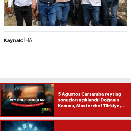
Kaynak:
İHA
5 Ağustos Çarşamba reyting
sonuçları açıklandı! Doğanın
Kanunu, Masterchef Türkiye,
Var Mısın Yok Musun