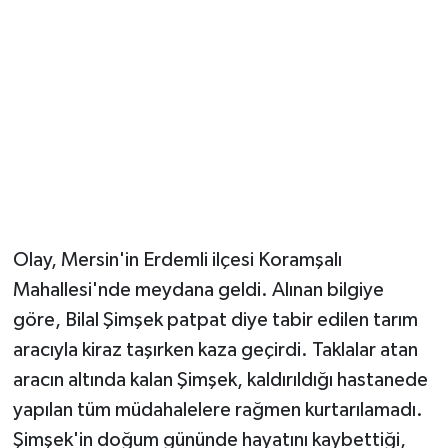
YUNUSEMRE
MANİSA'YI KEŞFET
TÜRKİYE'DE TREND HABERLER
ÖZEL HABER
Olay, Mersin'in Erdemli ilçesi Koramşalı
Mahallesi'nde meydana geldi. Alınan bilgiye
göre, Bilal Şimşek patpat diye tabir edilen tarım
aracıyla kiraz taşırken kaza geçirdi. Taklalar atan
aracın altında kalan Şimşek, kaldırıldığı hastanede
yapılan tüm müdahalelere rağmen kurtarılamadı.
Şimşek'in doğum gününde hayatını kaybettiği,