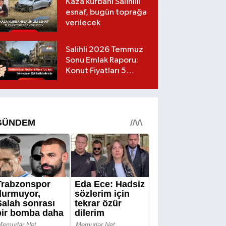
Kaza kurbanı Salihlili
esnaf, bugün toprağa
verilecek
Salihli 2026 Temmuz
Sonu Emlak Raporu:
Konut Fiyatları 5
Milyon TL’yi Geçti,
Yatırımcıların Gözü Bu
Mahallelerde