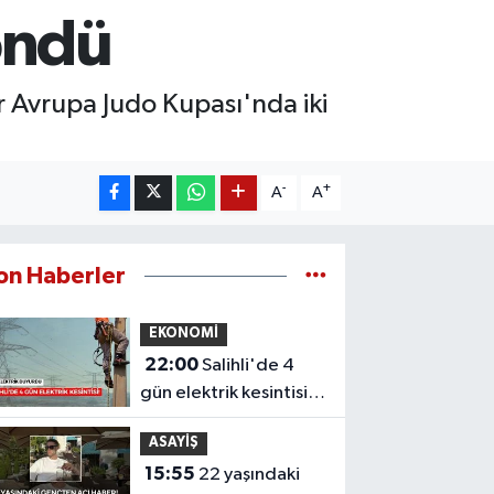
öndü
 Avrupa Judo Kupası'nda iki
-
+
A
A
on Haberler
EKONOMİ
22:00
Salihli'de 4
gün elektrik kesintisi!
Mahalleniz listede mi?
ASAYİŞ
15:55
22 yaşındaki