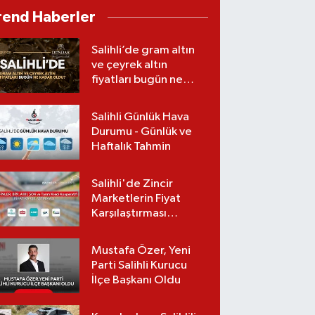
Gerçekleştirildi
rend Haberler
Salihli’de gram altın
ve çeyrek altın
fiyatları bugün ne
kadar oldu?
(07.08.2026)
Salihli Günlük Hava
Durumu - Günlük ve
Haftalık Tahmin
Salihli'de Zincir
Marketlerin Fiyat
Karşılaştırması
(Güncel Liste)
Mustafa Özer, Yeni
Parti Salihli Kurucu
İlçe Başkanı Oldu