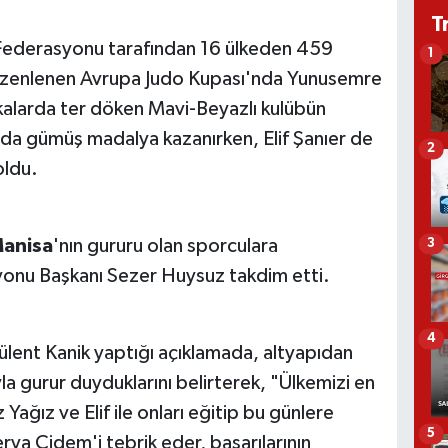
T
o Federasyonu tarafından 16 ülkeden 459
1
düzenlenen Avrupa Judo Kupası'nda Yunusemre
alarda ter döken Mavi-Beyazlı kulübün
da gümüş madalya kazanırken, Elif Şanıer de
2
oldu.
anisa
'nın gururu olan sporculara
3
yonu Başkanı Sezer Huysuz takdim etti.
4
ent Kanik yaptığı açıklamada, altyapıdan
ıyla gurur duyduklarını belirterek, "Ülkemizi en
 Yağız ve Elif ile onları eğitip bu günlere
5
rya Çidem'i tebrik eder, başarılarının