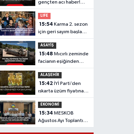
gençten acı haber!
Yeni aldığı motosiklet
LIFE
sonu oldu
15:54
Karma 2. sezon
için geri sayım başladı!
Kadroya bomba
ASAYİŞ
isimler dahil oldu
15:48
Mıcırlı zeminde
facianın eşiğinden
dönüldü
ALAŞEHİR
15:42
İYİ Parti’den
ıskarta üzüm fiyatına
tepki 'Üreticinin
EKONOMİ
emeği yok sayılamaz'
15:34
MESKOB
Ağustos Ayı Toplantısı
Salihli’de