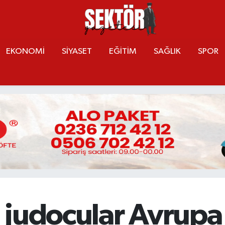
EKONOMİ
SİYASET
EĞİTİM
SAĞLIK
SPOR
 judocular Avrupa