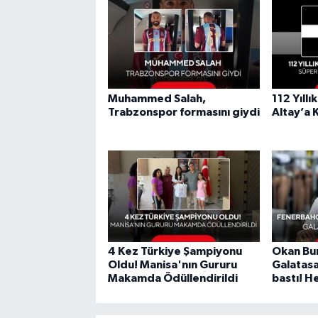
Muhammed Salah,
112 Yıllı
Trabzonspor formasını giydi
Altay’a 
4 Kez Türkiye Şampiyonu
Okan Bur
Oldu! Manisa'nın Gururu
Galatas
Makamda Ödüllendirildi
bastı! H