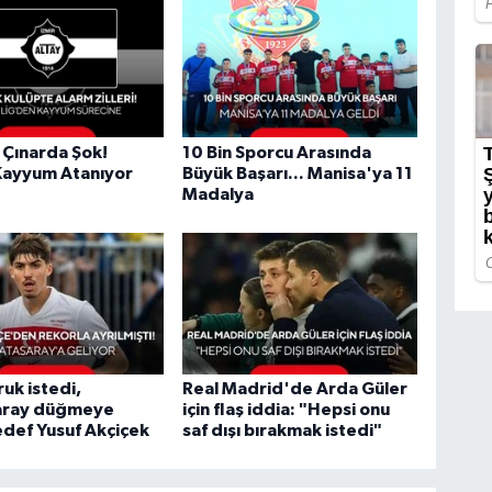
k Çınarda Şok!
10 Bin Sporcu Arasında
Kayyum Atanıyor
Büyük Başarı... Manisa'ya 11
Madalya
uk istedi,
Real Madrid'de Arda Güler
aray düğmeye
için flaş iddia: "Hepsi onu
edef Yusuf Akçiçek
saf dışı bırakmak istedi"