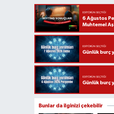
EDITÖRÜN SEÇTIĞI
6 Ağustos Pe
Muhtemel Aşk
EDITÖRÜN SEÇTIĞI
Günlük burç 
EDITÖRÜN SEÇTIĞI
Günlük burç 
Bunlar da ilginizi çekebilir