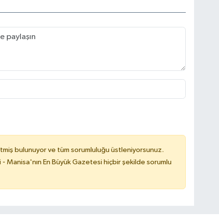
tmiş bulunuyor ve tüm sorumluluğu üstleniyorsunuz.
i - Manisa'nın En Büyük Gazetesi hiçbir şekilde sorumlu