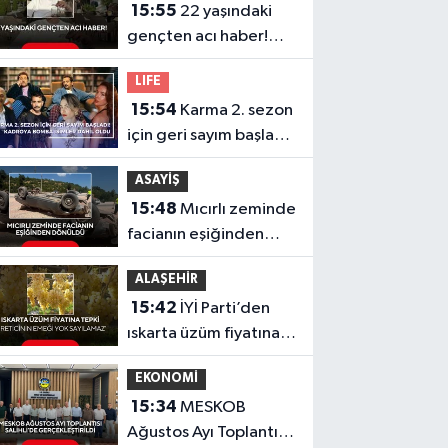
15:55
22 yaşındaki
gençten acı haber!
Yeni aldığı motosiklet
LIFE
sonu oldu
15:54
Karma 2. sezon
için geri sayım başladı!
Kadroya bomba
ASAYİŞ
isimler dahil oldu
15:48
Mıcırlı zeminde
facianın eşiğinden
dönüldü
ALAŞEHİR
15:42
İYİ Parti’den
ıskarta üzüm fiyatına
tepki 'Üreticinin
EKONOMİ
emeği yok sayılamaz'
15:34
MESKOB
Ağustos Ayı Toplantısı