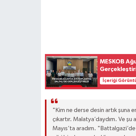
MESKOB Ağust
Gerçekleştiri
İçeriği Görünt
"Kim ne derse desin artık şuna 
çıkartır. Malatya’daydım. Ve şu 
Mayıs’ta aradım. "Battalgazi’de s