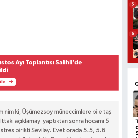
5
6
os Ayı Toplantısı Salihli’de
ldi
üle
eminim ki, Üşümezsoy müneccimlere bile taş
alttaki açıklamayı yaptıktan sonra hocamı 5
tres birikti Sevilay. Evet orada 5.5, 5.6