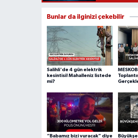
Bunlar da ilginizi çekebilir
Salihli'de 4 gün elektrik
MESKOB 
kesintisi! Mahalleniz listede
Toplantıs
mi?
Gerçekle
“Babamız bizi vuracak” diye
Büyükşeh