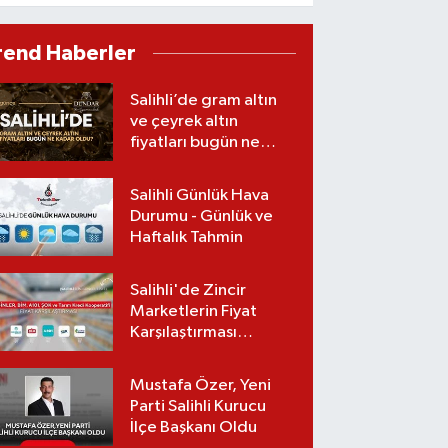
Salihli’de
Gerçekleştirildi
rend Haberler
Salihli’de gram altın
ve çeyrek altın
fiyatları bugün ne
kadar oldu?
(07.08.2026)
Salihli Günlük Hava
Durumu - Günlük ve
Haftalık Tahmin
Salihli'de Zincir
Marketlerin Fiyat
Karşılaştırması
(Güncel Liste)
Mustafa Özer, Yeni
Parti Salihli Kurucu
İlçe Başkanı Oldu