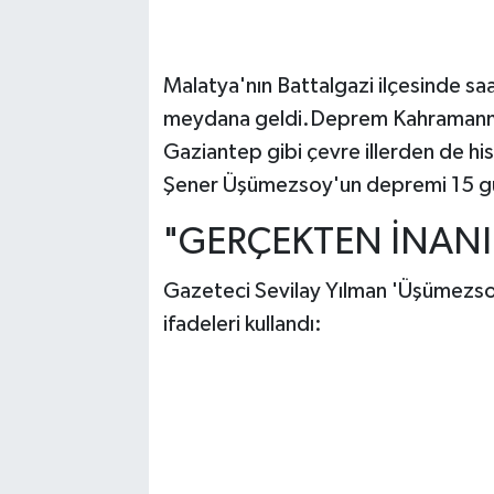
Malatya'nın Battalgazi ilçesinde 
meydana geldi.Deprem Kahramanmara
Gaziantep gibi çevre illerden de hiss
Şener Üşümezsoy'un depremi 15 gün
"GERÇEKTEN İNANIL
Gazeteci Sevilay Yılman 'Üşümezsoy
ifadeleri kullandı: