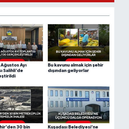
Ağustos Ayı
Bu kavunu almak için şehir
ı Salihli’de
dışından geliyorlar
ştirildi
ir’den 30 bin
Kuşadası Belediyesi’ne