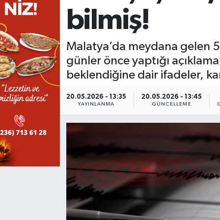
bilmiş!
KÜLTÜR SANAT
SARIGÖL
KÖPRÜBAŞI
EKONOMİ
YAŞAM
SARUHANLI
KULA
EĞİTİM
Malatya’da meydana gelen 5
günler önce yaptığı açıklam
LIFE
SELENDİ
SALİHLİ
KÜLTÜR SANAT
beklendiğine dair ifadeler, 
KIRKAĞAÇ
SARIGÖL
SPOR
20.05.2026 - 13:35
20.05.2026 - 13:45
YAYINLANMA
GÜNCELLEME
DEMİRCİ
SARUHANLI
YAŞAM
GÖLMARMARA
ŞEHZADELER
LIFE
GÖRDES
SELENDİ
BİLİM VE TEKNOLOJİ
KÖPRÜBAŞI
SOMA
YAZARLAR
SOMA
TURGUTLU
MANİSA'NIN YÖRESEL LEZZETLERİ