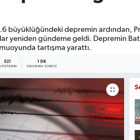
.6 büyüklüğündeki depremin ardından, Pr
alar yeniden gündeme geldi. Depremin Bat
kamuoyunda tartışma yarattı.
521
1 DK
GÖSTERIM
OKUNMA SÜRESI
S