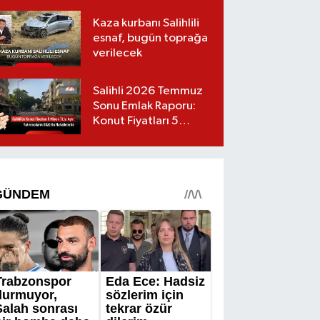
Kaza kurbanı Salihlili
esnaf, bugün toprağa
verilecek
Salihli 2026 Temmuz
Sonu Emlak Raporu:
Konut Fiyatları 5
Milyon TL’yi Geçti,
Yatırımcıların Gözü Bu
Mahallelerde