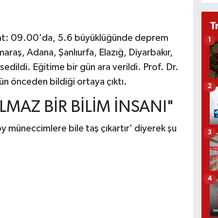
T
saat: 09.00'da, 5.6 büyüklüğünde deprem
1
ş, Adana, Şanlıurfa, Elazığ, Diyarbakır,
edildi. Eğitime bir gün ara verildi. Prof. Dr.
 önceden bildiği ortaya çıktı.
2
MAZ BİR BİLİM İNSANI"
 müneccimlere bile taş çıkartır' diyerek şu
3
4