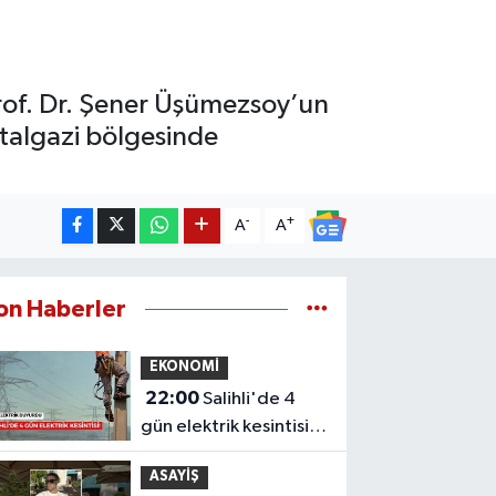
of. Dr. Şener Üşümezsoy’un
talgazi bölgesinde
-
+
A
A
on Haberler
EKONOMİ
22:00
Salihli'de 4
gün elektrik kesintisi!
Mahalleniz listede mi?
ASAYİŞ