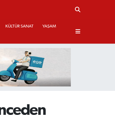
KÜLTÜR SANAT
YAŞAM
 önceden