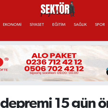
EKONOMİ
SİYASET
EĞİTİM
SAĞLIK
SPOR
ı, depremi 15 gün