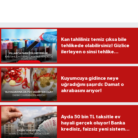
Kan tahliliniz temiz çıksa bile
tehlikede olabilirsiniz! Gizlice
ilerleyen o sinsi tehlike...
Kuyumcuya gidince neye
uğradığını şaşırdı: Damat o
akrabasını arıyor!
Ayda 50 bin TL taksitle ev
hayali gerçek oluyor! Banka
kredisiz, faizsiz yeni sistem...