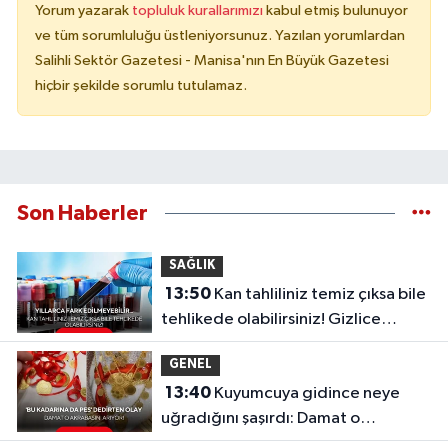
Yorum yazarak
topluluk kurallarımızı
kabul etmiş bulunuyor
ve tüm sorumluluğu üstleniyorsunuz. Yazılan yorumlardan
Salihli Sektör Gazetesi - Manisa'nın En Büyük Gazetesi
hiçbir şekilde sorumlu tutulamaz.
Son Haberler
SAĞLIK
13:50
Kan tahliliniz temiz çıksa bile
tehlikede olabilirsiniz! Gizlice
ilerleyen o sinsi tehlike...
GENEL
13:40
Kuyumcuya gidince neye
uğradığını şaşırdı: Damat o
akrabasını arıyor!