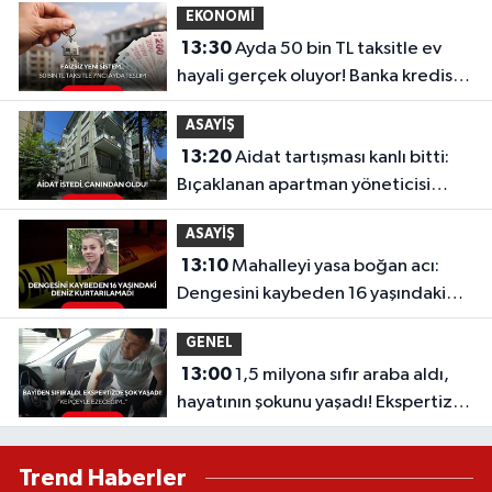
EKONOMİ
13:30
Ayda 50 bin TL taksitle ev
hayali gerçek oluyor! Banka kredisiz,
faizsiz yeni sistem...
ASAYİŞ
13:20
Aidat tartışması kanlı bitti:
Bıçaklanan apartman yöneticisi
hayatını kaybetti!
ASAYİŞ
13:10
Mahalleyi yasa boğan acı:
Dengesini kaybeden 16 yaşındaki
Deniz kurtarılamadı
GENEL
13:00
1,5 milyona sıfır araba aldı,
hayatının şokunu yaşadı! Ekspertize
götürünce gerçek ortaya çıktı
Trend Haberler