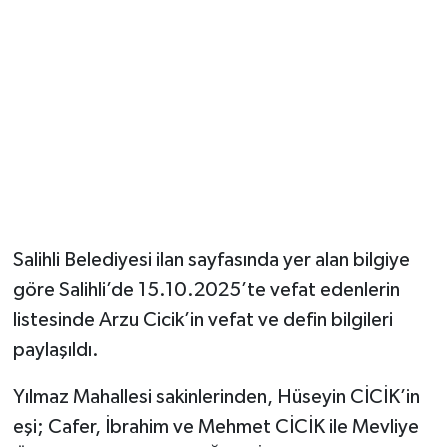
YUNUSEMRE
MANİSA'YI KEŞFET
TÜRKİYE'DE TREND HABERLER
ÖZEL HABER
Salihli Belediyesi ilan sayfasında yer alan bilgiye
göre Salihli’de 15.10.2025’te vefat edenlerin
listesinde Arzu Cicik’in vefat ve defin bilgileri
paylaşıldı.
Yılmaz Mahallesi sakinlerinden, Hüseyin CİCİK’in
eşi; Cafer, İbrahim ve Mehmet CİCİK ile Mevliye