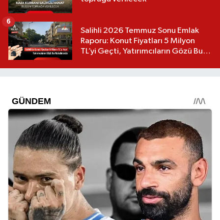
6
Salihli 2026 Temmuz Sonu Emlak
Raporu: Konut Fiyatları 5 Milyon
TL’yi Geçti, Yatırımcıların Gözü Bu
Mahallelerde