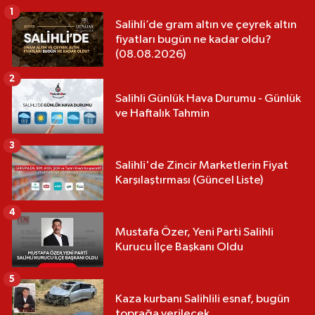
1
Salihli’de gram altın ve çeyrek altın
fiyatları bugün ne kadar oldu?
(08.08.2026)
2
Salihli Günlük Hava Durumu - Günlük
ve Haftalık Tahmin
3
Salihli'de Zincir Marketlerin Fiyat
Karşılaştırması (Güncel Liste)
4
Mustafa Özer, Yeni Parti Salihli
Kurucu İlçe Başkanı Oldu
5
Kaza kurbanı Salihlili esnaf, bugün
toprağa verilecek