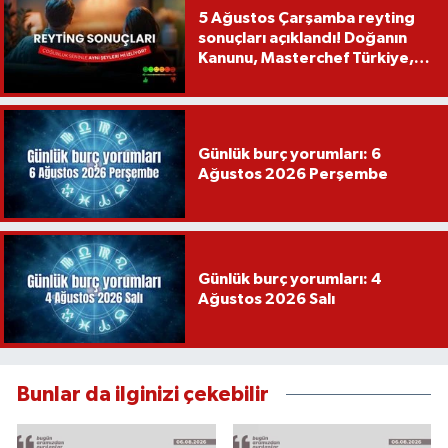
5 Ağustos Çarşamba reyting
sonuçları açıklandı! Doğanın
Kanunu, Masterchef Türkiye,
Var Mısın Yok Musun
Günlük burç yorumları: 6
Ağustos 2026 Perşembe
Günlük burç yorumları: 4
Ağustos 2026 Salı
Bunlar da ilginizi çekebilir