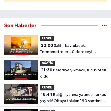
Son Haberler
ÇEVRE
22:00
Salihli kavrulacak:
Termometreler 40 dereceyi
gösterecek
ASAYİŞ
21:30
Belediye yıkmadı, fuhuş oteli
oldu
ÇEVRE
16:44
Balığın yanına yatınca herkes
şaşırdı! Oltaya takılan 190 santimlik
dev yayın balığı