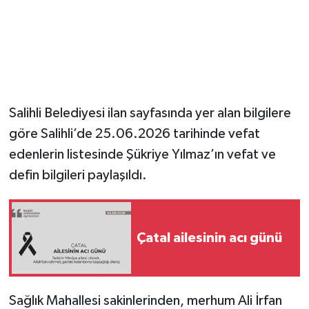
YUNUSEMRE
MANİSA'YI KEŞFET
TÜRKİYE'DE TREND HABERLER
ÖZEL HABER
Salihli Belediyesi ilan sayfasında yer alan bilgilere
göre Salihli’de 25.06.2026 tarihinde vefat
edenlerin listesinde Şükriye Yılmaz’ın vefat ve
defin bilgileri paylaşıldı.
Çatal ailesinin acı günü
Sağlık Mahallesi sakinlerinden, merhum Ali İrfan