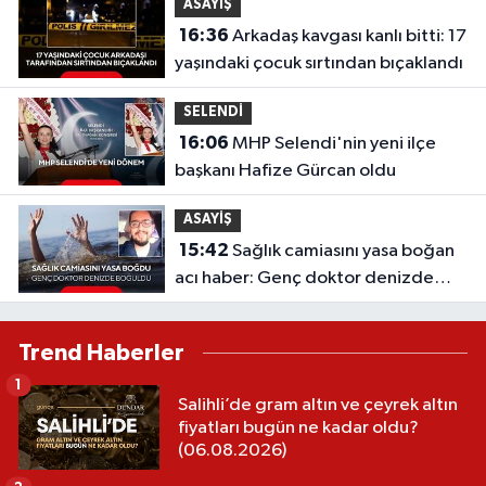
ASAYİŞ
16:36
Arkadaş kavgası kanlı bitti: 17
yaşındaki çocuk sırtından bıçaklandı
SELENDİ
16:06
MHP Selendi'nin yeni ilçe
başkanı Hafize Gürcan oldu
ASAYİŞ
15:42
Sağlık camiasını yasa boğan
acı haber: Genç doktor denizde
boğuldu
Trend Haberler
1
Salihli’de gram altın ve çeyrek altın
fiyatları bugün ne kadar oldu?
(06.08.2026)