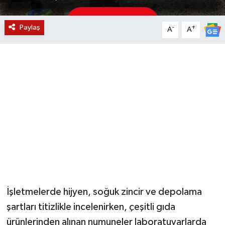
YUNUSEMRE
MANİSA'YI KEŞFET
Paylaş
-
+
A
A
TÜRKİYE'DE TREND HABERLER
ÖZEL HABER
İşletmelerde hijyen, soğuk zincir ve depolama
şartları titizlikle incelenirken, çeşitli gıda
ürünlerinden alınan numuneler laboratuvarlarda