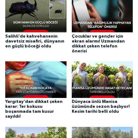
Salihli’de kahvehanenin
Çocuklar ve gençler için
davetsiz misafiri, dünyanın
ekran alarmı! Uzmandan
en güçlü böceği oldu
dikkat çeken telefon
önerisi
Yargıtay’dan dikkat çeken
Dünyaca ünlü Manisa
karar: Ter kokusu
üzümünde sezon başlıyor!
boşanmada tam kusur
Kesim tarihi belli oldu
sayıldı!