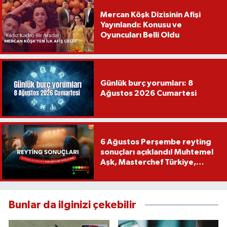
Mercan Köşk Dizisinin Afişi
Yayınlandı: Konusu ve
Oyuncuları Belli Oldu
Günlük burç yorumları: 8
Ağustos 2026 Cumartesi
6 Ağustos Perşembe reyting
sonuçları açıklandı! Muhtemel
Aşk, Masterchef Türkiye,
Recep İvedik
Bunlar da ilginizi çekebilir