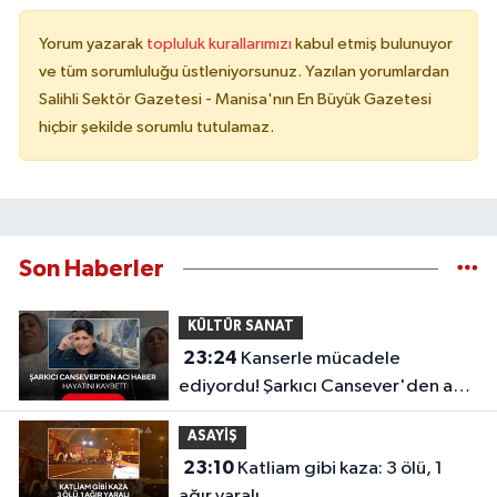
Yorum yazarak
topluluk kurallarımızı
kabul etmiş bulunuyor
ve tüm sorumluluğu üstleniyorsunuz. Yazılan yorumlardan
Salihli Sektör Gazetesi - Manisa'nın En Büyük Gazetesi
hiçbir şekilde sorumlu tutulamaz.
Son Haberler
KÜLTÜR SANAT
23:24
Kanserle mücadele
ediyordu! Şarkıcı Cansever'den acı
haber, hayatını kaybetti
ASAYİŞ
23:10
Katliam gibi kaza: 3 ölü, 1
ağır yaralı