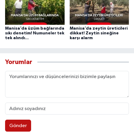
Manisa’da üzüm bağlarında
Manisa’da zeytin üreticileri
sıkı denetim! Numuneler tek
dikkat! Zeytin sineğine
tek alındı...
karşı alarm
Yorumlar
Gönder