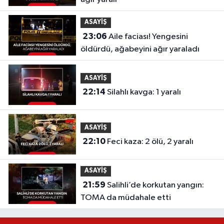
ASAYİŞ
23:06
Aile faciası! Yengesini
öldürdü, ağabeyini ağır yaraladı
ASAYİŞ
22:14
Silahlı kavga: 1 yaralı
ASAYİŞ
22:10
Feci kaza: 2 ölü, 2 yaralı
ASAYİŞ
21:59
Salihli’de korkutan yangın:
TOMA da müdahale etti