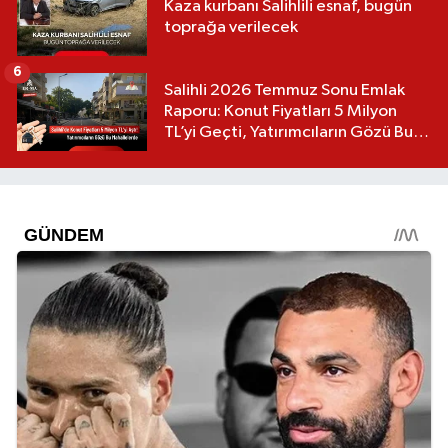
Kaza kurbanı Salihlili esnaf, bugün
toprağa verilecek
6
Salihli 2026 Temmuz Sonu Emlak
Raporu: Konut Fiyatları 5 Milyon
TL’yi Geçti, Yatırımcıların Gözü Bu
Mahallelerde