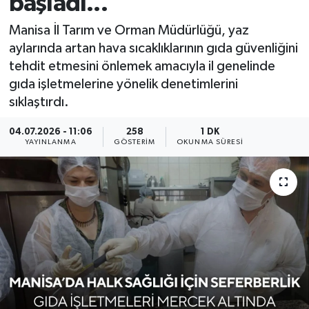
başladı...
KÜLTÜR SANAT
SARIGÖL
KÖPRÜBAŞI
EKONOMİ
Manisa İl Tarım ve Orman Müdürlüğü, yaz
aylarında artan hava sıcaklıklarının gıda güvenliğini
YAŞAM
SARUHANLI
KULA
EĞİTİM
tehdit etmesini önlemek amacıyla il genelinde
gıda işletmelerine yönelik denetimlerini
LIFE
SELENDİ
SALİHLİ
KÜLTÜR SANAT
sıklaştırdı.
KIRKAĞAÇ
SARIGÖL
SPOR
04.07.2026 - 11:06
258
1 DK
YAYINLANMA
GÖSTERIM
OKUNMA SÜRESI
DEMİRCİ
SARUHANLI
YAŞAM
GÖLMARMARA
ŞEHZADELER
LIFE
GÖRDES
SELENDİ
BİLİM VE TEKNOLOJİ
KÖPRÜBAŞI
SOMA
YAZARLAR
SOMA
TURGUTLU
MANİSA'NIN YÖRESEL LEZZETLERİ