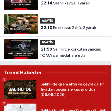
22:14
Silahlı kavga: 1 yaralı
ASAYİŞ
22:10
Feci kaza: 2 ölü, 2 yaralı
ASAYİŞ
21:59
Salihli’de korkutan yangın:
TOMA da müdahale etti
Trend Haberler
1
Salihli’de gram altın ve çeyrek altın
fiyatları bugün ne kadar oldu?
(08.08.2026)
2
Salihli Günlük Hava Durumu - Günlük