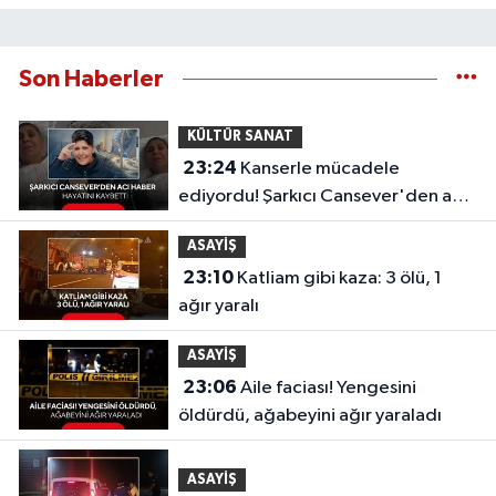
Son Haberler
KÜLTÜR SANAT
23:24
Kanserle mücadele
ediyordu! Şarkıcı Cansever'den acı
haber, hayatını kaybetti
ASAYİŞ
23:10
Katliam gibi kaza: 3 ölü, 1
ağır yaralı
ASAYİŞ
23:06
Aile faciası! Yengesini
öldürdü, ağabeyini ağır yaraladı
ASAYİŞ