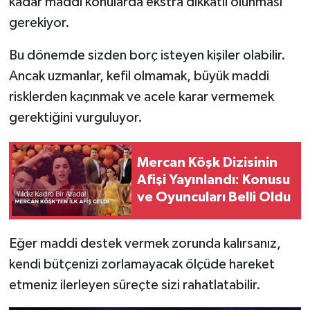
kadar maddi konularda ekstra dikkatli olunması
gerekiyor.
Bu dönemde sizden borç isteyen kişiler olabilir.
Ancak uzmanlar, kefil olmamak, büyük maddi
risklerden kaçınmak ve acele karar vermemek
gerektiğini vurguluyor.
Mercan Köşk Dizisinin
Afişi Yayınlandı: Konusu
ve Oyuncuları Belli Oldu
Eğer maddi destek vermek zorunda kalırsanız,
kendi bütçenizi zorlamayacak ölçüde hareket
etmeniz ilerleyen süreçte sizi rahatlatabilir.