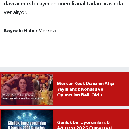
davranmak bu ayın en önemli anahtarları arasında
yer alıyor.
Kaynak:
Haber Merkezi
Mercan Köşk Dizisinin Afişi
Yayınlandı: Konusu ve
Oyuncuları Belli Oldu
Günlük burç yorumları: 8
Ağustos 2026 Cumartesi