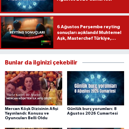
6 Ağustos Perşembe reyting
sonuçları açıklandı! Muhtemel
Aşk, Masterchef Türkiye,
Recep İvedik
Bunlar da ilginizi çekebilir
Mercan Köşk Dizisinin Afişi
Günlük burç yorumları: 8
Yayınlandı: Konusu ve
Ağustos 2026 Cumartesi
Oyuncuları Belli Oldu