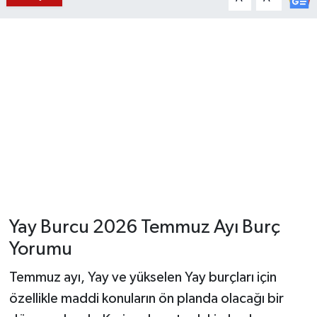
YUNUSEMRE
MANİSA'YI KEŞFET
TÜRKİYE'DE TREND HABERLER
ÖZEL HABER
Yay Burcu 2026 Temmuz Ayı Burç
Yorumu
Temmuz ayı, Yay ve yükselen Yay burçları için
özellikle maddi konuların ön planda olacağı bir