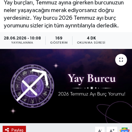
Yay burçları, Temmuz ayına girerken burcunuzun
neler yaşayacağını merak ediyorsanız doğru
KÜLTÜR SANAT
SARIGÖL
KÖPRÜBAŞI
EKONOMİ
yerdesiniz. Yay burcu 2026 Temmuz ayı burç
yorumunu sizler için tüm ayrıntılarıyla derledik.
YAŞAM
SARUHANLI
KULA
EĞİTİM
28.06.2026 - 10:08
169
4 DK
LIFE
SELENDİ
SALİHLİ
KÜLTÜR SANAT
YAYINLANMA
GÖSTERIM
OKUNMA SÜRESI
KIRKAĞAÇ
SARIGÖL
SPOR
DEMİRCİ
SARUHANLI
YAŞAM
GÖLMARMARA
ŞEHZADELER
LIFE
GÖRDES
SELENDİ
BİLİM VE TEKNOLOJİ
KÖPRÜBAŞI
SOMA
YAZARLAR
Paylaş
SOMA
TURGUTLU
MANİSA'NIN YÖRESEL LEZZETLERİ
-
+
A
A