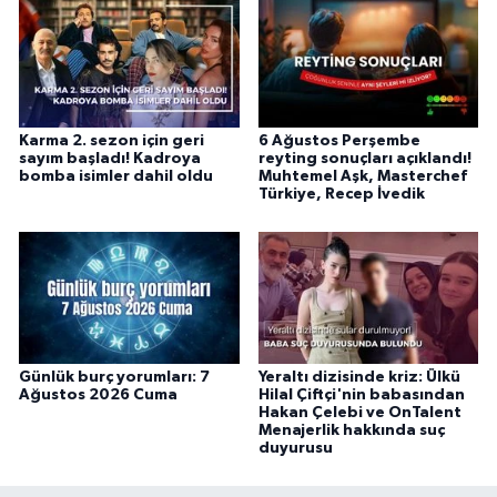
Karma 2. sezon için geri
6 Ağustos Perşembe
sayım başladı! Kadroya
reyting sonuçları açıklandı!
bomba isimler dahil oldu
Muhtemel Aşk, Masterchef
Türkiye, Recep İvedik
Günlük burç yorumları: 7
Yeraltı dizisinde kriz: Ülkü
Ağustos 2026 Cuma
Hilal Çiftçi'nin babasından
Hakan Çelebi ve OnTalent
Menajerlik hakkında suç
duyurusu