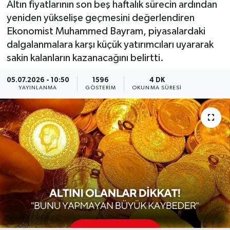
Altın fiyatlarının son beş haftalık sürecin ardından
yeniden yükselişe geçmesini değerlendiren
KÜLTÜR SANAT
SARIGÖL
KÖPRÜBAŞI
EKONOMİ
Ekonomist Muhammed Bayram, piyasalardaki
dalgalanmalara karşı küçük yatırımcıları uyararak
YAŞAM
SARUHANLI
KULA
EĞİTİM
sakin kalanların kazanacağını belirtti.
LIFE
SELENDİ
SALİHLİ
KÜLTÜR SANAT
05.07.2026 - 10:50
1596
4 DK
YAYINLANMA
GÖSTERIM
OKUNMA SÜRESI
KIRKAĞAÇ
SARIGÖL
SPOR
DEMİRCİ
SARUHANLI
YAŞAM
GÖLMARMARA
ŞEHZADELER
LIFE
GÖRDES
SELENDİ
BİLİM VE TEKNOLOJİ
KÖPRÜBAŞI
SOMA
YAZARLAR
SOMA
TURGUTLU
MANİSA'NIN YÖRESEL LEZZETLERİ