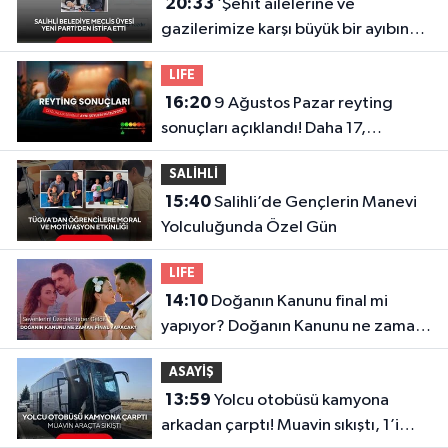
20:33
‘Şehit ailelerine ve
gazilerimize karşı büyük bir ayıbın
içinde olmaktansa…’ Ragıp
LIFE
Kırgezen’den Yeni Parti’ye sert
16:20
9 Ağustos Pazar reyting
eleştirilerle istifa
sonuçları açıklandı! Daha 17,
Masterchef Türkiye, Köyden İndim
SALİHLİ
Şehre...
15:40
Salihli’de Gençlerin Manevi
Yolculuğunda Özel Gün
LIFE
14:10
Doğanın Kanunu final mi
yapıyor? Doğanın Kanunu ne zaman
final yapacak? Final tarihi belli oldu
ASAYİŞ
13:59
Yolcu otobüsü kamyona
arkadan çarptı! Muavin sıkıştı, 1’i