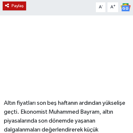
Paylaş
-
+
A
A
YUNUSEMRE
MANİSA'YI KEŞFET
TÜRKİYE'DE TREND HABERLER
ÖZEL HABER
Altın fiyatları son beş haftanın ardından yükselişe
geçti. Ekonomist Muhammed Bayram, altın
piyasalarında son dönemde yaşanan
dalgalanmaları değerlendirerek küçük