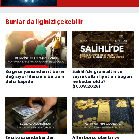
Bunlar da ilginizi çekebilir
Bu gece yarısından itibaren
Salihli’de gram altın ve
değişiyor! Benzine bir zam
çeyrek altın fiyatları bugün
daha kapıda
ne kadar oldu?
(10.08.2026)
Ev piyasasında kartlar
Altın borcu olanlar ve