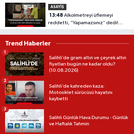
ağır 8 kişi yaralandı
ASAYİŞ
13:48
Alkolmetreyi üflemeyi
reddetti, “Yapamazsınız” dedi!
Ceza 350 bin TL oldu
Trend Haberler
1
Salihli’de gram altın ve çeyrek altın
fiyatları bugün ne kadar oldu?
(10.08.2026)
2
Salihli’de kahreden kaza:
Motosiklet sürücüsü hayatını
kaybetti
3
Salihli Günlük Hava Durumu - Günlük
ve Haftalık Tahmin