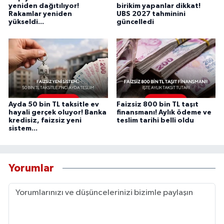
yeniden dağıtılıyor!
birikim yapanlar dikkat!
Rakamlar yeniden
UBS 2027 tahminini
yükseldi...
güncelledi
Ayda 50 bin TL taksitle ev
Faizsiz 800 bin TL taşıt
hayali gerçek oluyor! Banka
finansmanı! Aylık ödeme ve
kredisiz, faizsiz yeni
teslim tarihi belli oldu
sistem...
Yorumlar