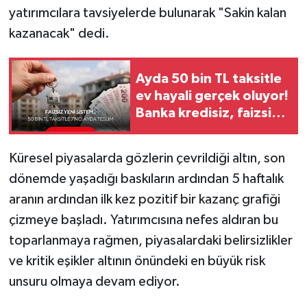
yatırımcılara tavsiyelerde bulunarak "Sakin kalan
kazanacak" dedi.
Ayda 50 bin TL taksitle
ev hayali gerçek oluyor!
Banka kredisiz, faizsiz
yeni sistem...
Küresel piyasalarda gözlerin çevrildiği altın, son
dönemde yaşadığı baskıların ardından 5 haftalık
aranın ardından ilk kez pozitif bir kazanç grafiği
çizmeye başladı. Yatırımcısına nefes aldıran bu
toparlanmaya rağmen, piyasalardaki belirsizlikler
ve kritik eşikler altının önündeki en büyük risk
unsuru olmaya devam ediyor.