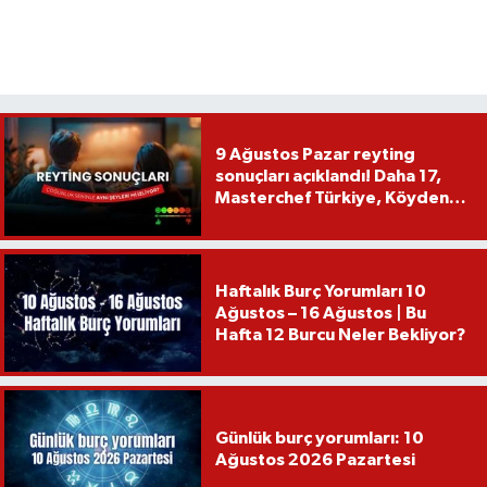
9 Ağustos Pazar reyting
sonuçları açıklandı! Daha 17,
Masterchef Türkiye, Köyden
İndim Şehre...
Haftalık Burç Yorumları 10
Ağustos – 16 Ağustos | Bu
Hafta 12 Burcu Neler Bekliyor?
Günlük burç yorumları: 10
Ağustos 2026 Pazartesi