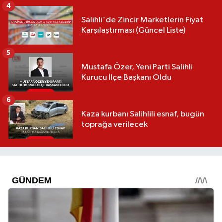
4
Salihli'de Zincir Marketlerin Fiyat
Karşılaştırması (Güncel Liste)
5
Mustafa Özer, Yeni Parti Salihli
Kurucu İlçe Başkanı Oldu
6
Kaza kurbanı Salihlili esnaf, bugün
toprağa verilecek