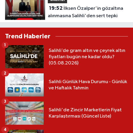
SALİHLİ
19:52
İlksen Özalper'in gözaltına
alınmasına Salihli'den sert tepki
Trend Haberler
1
Salihli’de gram altın ve çeyrek altın
fiyatları bugün ne kadar oldu?
(05.08.2026)
2
Salihli Günlük Hava Durumu - Günlük
ve Haftalık Tahmin
3
Salihli'de Zincir Marketlerin Fiyat
Karşılaştırması (Güncel Liste)
4