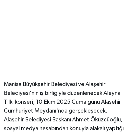
YUNUSEMRE
MANİSA'YI KEŞFET
TÜRKİYE'DE TREND HABERLER
ÖZEL HABER
Manisa Büyükşehir Belediyesi ve Alaşehir
Belediyesi'nin iş birliğiyle düzenlenecek Aleyna
Tilki konseri, 10 Ekim 2025 Cuma günü Alaşehir
Cumhuriyet Meydanı'nda gerçekleşecek.
Alaşehir Belediyesi Başkanı Ahmet Öküzcüoğlu,
sosyal medya hesabından konuyla alakalı yaptığı