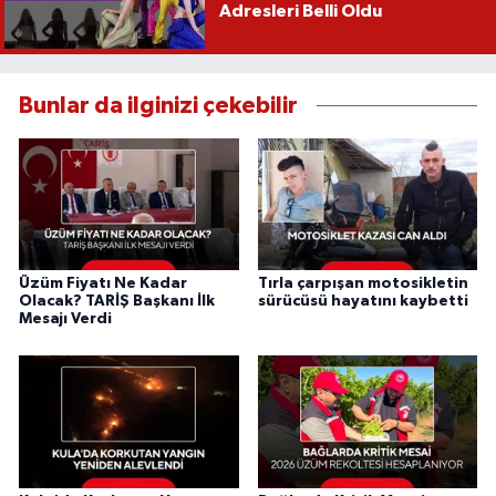
Adresleri Belli Oldu
Bunlar da ilginizi çekebilir
Üzüm Fiyatı Ne Kadar
Tırla çarpışan motosikletin
Olacak? TARİŞ Başkanı İlk
sürücüsü hayatını kaybetti
Mesajı Verdi