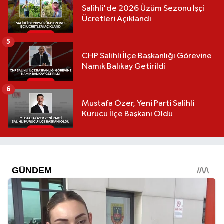
Salihli'de 2026 Üzüm Sezonu İşçi
Ücretleri Açıklandı
5
CHP Salihli İlçe Başkanlığı Görevine
Namık Balıkay Getirildi
6
Mustafa Özer, Yeni Parti Salihli
Kurucu İlçe Başkanı Oldu