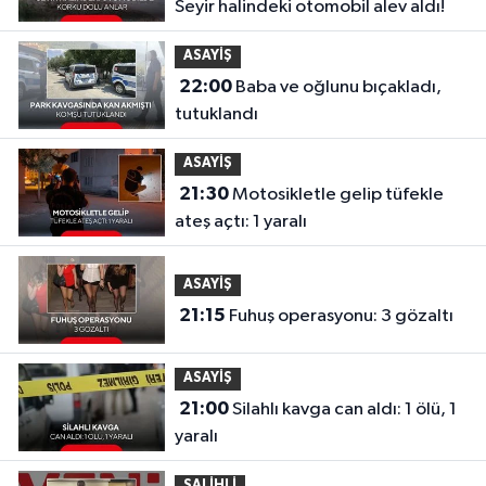
Seyir halindeki otomobil alev aldı!
ASAYİŞ
22:00
Baba ve oğlunu bıçakladı,
tutuklandı
ASAYİŞ
21:30
Motosikletle gelip tüfekle
ateş açtı: 1 yaralı
ASAYİŞ
21:15
Fuhuş operasyonu: 3 gözaltı
ASAYİŞ
21:00
Silahlı kavga can aldı: 1 ölü, 1
yaralı