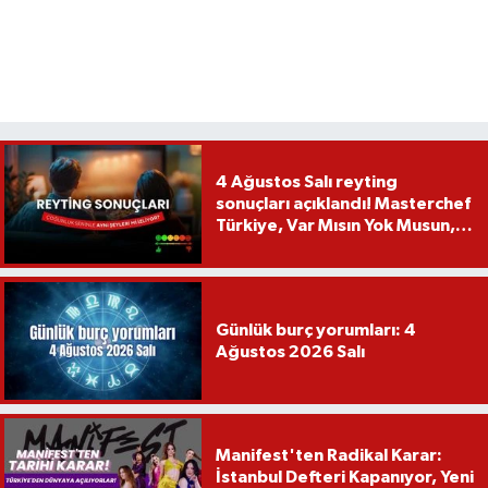
4 Ağustos Salı reyting
sonuçları açıklandı! Masterchef
Türkiye, Var Mısın Yok Musun,
Köy Düğünü, Yükselme...
Günlük burç yorumları: 4
Ağustos 2026 Salı
Manifest'ten Radikal Karar:
İstanbul Defteri Kapanıyor, Yeni