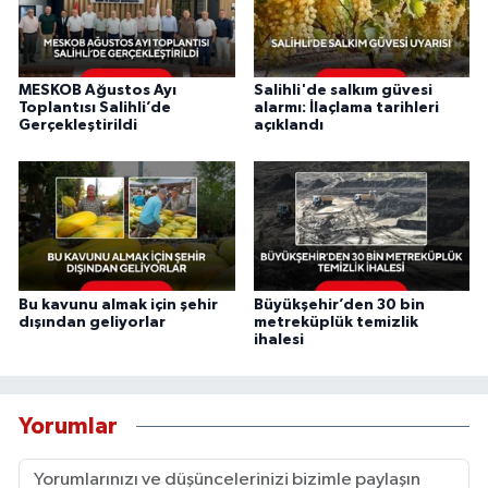
MESKOB Ağustos Ayı
Salihli'de salkım güvesi
Toplantısı Salihli’de
alarmı: İlaçlama tarihleri
Gerçekleştirildi
açıklandı
Bu kavunu almak için şehir
Büyükşehir’den 30 bin
dışından geliyorlar
metreküplük temizlik
ihalesi
Yorumlar