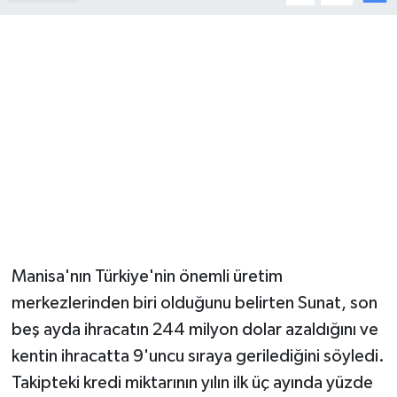
YUNUSEMRE
MANİSA'YI KEŞFET
TÜRKİYE'DE TREND HABERLER
ÖZEL HABER
Manisa'nın Türkiye'nin önemli üretim
merkezlerinden biri olduğunu belirten Sunat, son
beş ayda ihracatın 244 milyon dolar azaldığını ve
kentin ihracatta 9'uncu sıraya gerilediğini söyledi.
Takipteki kredi miktarının yılın ilk üç ayında yüzde