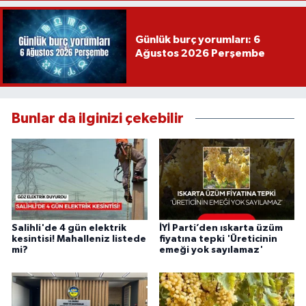
Günlük burç yorumları: 6
Ağustos 2026 Perşembe
Bunlar da ilginizi çekebilir
Salihli'de 4 gün elektrik
İYİ Parti’den ıskarta üzüm
kesintisi! Mahalleniz listede
fiyatına tepki 'Üreticinin
mi?
emeği yok sayılamaz'