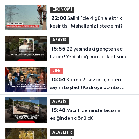
EKONOMİ
22:00
Salihli'de 4 gün elektrik
kesintisi! Mahalleniz listede mi?
ASAYİŞ
15:55
22 yaşındaki gençten acı
haber! Yeni aldığı motosiklet sonu
oldu
LIFE
15:54
Karma 2. sezon için geri
sayım başladı! Kadroya bomba
isimler dahil oldu
ASAYİŞ
15:48
Mıcırlı zeminde facianın
eşiğinden dönüldü
ALAŞEHİR