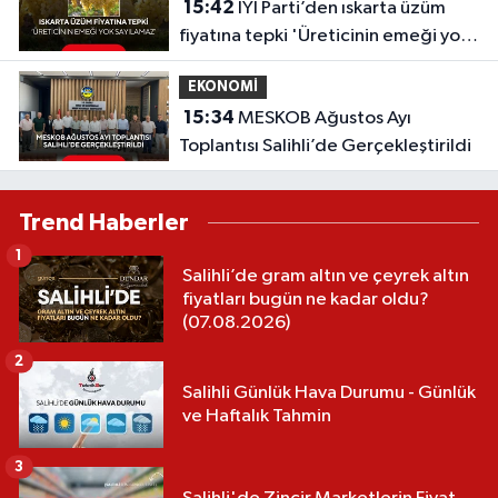
15:42
İYİ Parti’den ıskarta üzüm
fiyatına tepki 'Üreticinin emeği yok
sayılamaz'
EKONOMİ
15:34
MESKOB Ağustos Ayı
Toplantısı Salihli’de Gerçekleştirildi
Trend Haberler
1
Salihli’de gram altın ve çeyrek altın
fiyatları bugün ne kadar oldu?
(07.08.2026)
2
Salihli Günlük Hava Durumu - Günlük
ve Haftalık Tahmin
3