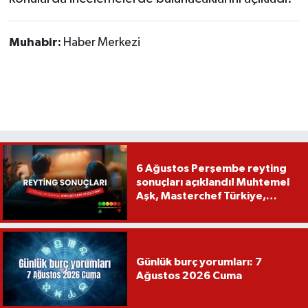
Muhabir:
Haber Merkezi
6 Ağustos Perşembe reyting
sonuçları açıklandı! Muhtemel
Aşk, Masterchef Türkiye,
Recep İvedik
Günlük burç yorumları: 7
Ağustos 2026 Cuma