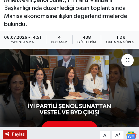
Milletvekili Şenol Sunat, İYİ Parti Manisa İl
Başkanlığı'nda düzenlediği basın toplantısında
KÜLTÜR SANAT
SARIGÖL
KÖPRÜBAŞI
EKONOMİ
Manisa ekonomisine ilişkin değerlendirmelerde
bulundu.
YAŞAM
SARUHANLI
KULA
EĞİTİM
06.07.2026 - 14:51
4
438
1 DK
LIFE
SELENDİ
SALİHLİ
KÜLTÜR SANAT
YAYINLANMA
PAYLAŞIM
GÖSTERIM
OKUNMA SÜRESI
KIRKAĞAÇ
SARIGÖL
SPOR
DEMİRCİ
SARUHANLI
YAŞAM
GÖLMARMARA
ŞEHZADELER
LIFE
GÖRDES
SELENDİ
BİLİM VE TEKNOLOJİ
KÖPRÜBAŞI
SOMA
YAZARLAR
Paylaş
-
+
A
A
SOMA
TURGUTLU
MANİSA'NIN YÖRESEL LEZZETLERİ