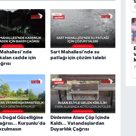
 Mahallesi'nde
Sart Mahallesi’nde su
 kalan cadde için
patlağı için çözüm talebi
ğrısı
in Doğal Güzelliğine
Dinlenme Alanı Çöp İçinde
ağrısı... Kurşunlu’da
Kaldı... Vatandaşlardan
ozulmasın
Duyarlılık Çağrısı