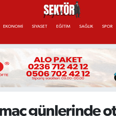
EKONOMİ
SİYASET
EĞİTİM
SAĞLIK
SPOR
 maç günlerinde o