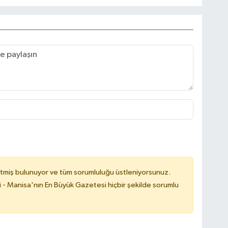
tmiş bulunuyor ve tüm sorumluluğu üstleniyorsunuz.
i - Manisa'nın En Büyük Gazetesi hiçbir şekilde sorumlu