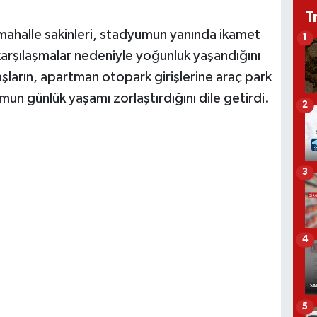
T
mahalle sakinleri, stadyumun yanında ikamet
1
 karşılaşmalar nedeniyle yoğunluk yaşandığını
şların, apartman otopark girişlerine araç park
mun günlük yaşamı zorlaştırdığını dile getirdi.
2
3
4
5