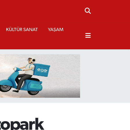
KÜLTÜR SANAT
YAŞAM
topark