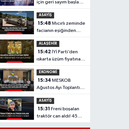
için geri sayım başladı!
Kadroya bomba
ASAYİŞ
isimler dahil oldu
15:48
Mıcırlı zeminde
facianın eşiğinden
dönüldü
ALAŞEHİR
15:42
İYİ Parti’den
ıskarta üzüm fiyatına
tepki 'Üreticinin
EKONOMİ
emeği yok sayılamaz'
15:34
MESKOB
Ağustos Ayı Toplantısı
Salihli’de
ASAYİŞ
Gerçekleştirildi
15:31
Freni boşalan
traktör can aldı! 45
yaşındaki sürücü