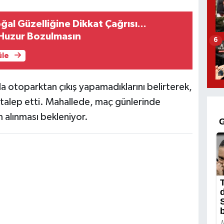
oğal Güzelliğine Dikkat Çağrısı...
 Huzur Bozulmasın
6
üle
da otoparktan çıkış yapamadıklarını belirterek,
talep etti. Mahallede, maç günlerinde
 alınması bekleniyor.