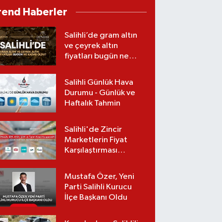
kurtarılamadı
rend Haberler
Salihli’de gram altın
ve çeyrek altın
fiyatları bugün ne
kadar oldu?
(07.08.2026)
Salihli Günlük Hava
Durumu - Günlük ve
Haftalık Tahmin
Salihli'de Zincir
Marketlerin Fiyat
Karşılaştırması
(Güncel Liste)
Mustafa Özer, Yeni
Parti Salihli Kurucu
İlçe Başkanı Oldu