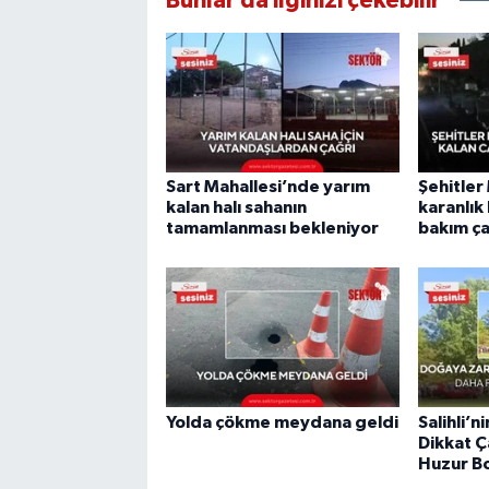
Bunlar da ilginizi çekebilir
Sart Mahallesi’nde yarım
Şehitler
kalan halı sahanın
karanlık
tamamlanması bekleniyor
bakım ça
Yolda çökme meydana geldi
Salihli’n
Dikkat Ç
Huzur B