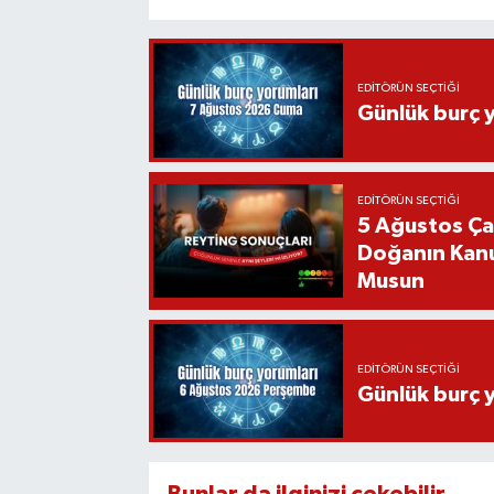
EDITÖRÜN SEÇTIĞI
Günlük burç 
EDITÖRÜN SEÇTIĞI
5 Ağustos Ça
Doğanın Kanu
Musun
EDITÖRÜN SEÇTIĞI
Günlük burç 