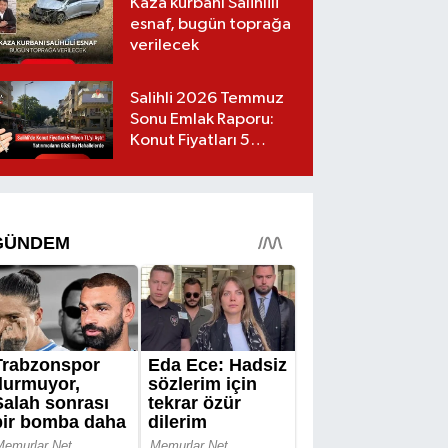
Kaza kurbanı Salihlili
esnaf, bugün toprağa
verilecek
Salihli 2026 Temmuz
Sonu Emlak Raporu:
Konut Fiyatları 5
Milyon TL’yi Geçti,
Yatırımcıların Gözü Bu
Mahallelerde