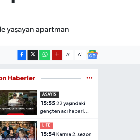
nde yaşayan apartman
-
+
A
A
on Haberler
ASAYİŞ
15:55
22 yaşındaki
gençten acı haber!
Yeni aldığı motosiklet
LIFE
sonu oldu
15:54
Karma 2. sezon