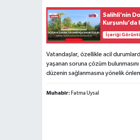
Salihli’nin D
Kurşunlu’da
İçeriği Görünt
Vatandaşlar, özellikle acil durumlar
yaşanan soruna çözüm bulunmasını 
düzenin sağlanmasına yönelik önlem
Muhabir:
Fatma Uysal