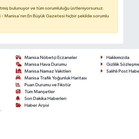
tmiş bulunuyor ve tüm sorumluluğu üstleniyorsunuz.
i - Manisa'nın En Büyük Gazetesi hiçbir şekilde sorumlu
Manisa Nöbetçi Eczaneler
Hakkımızda
Manisa Hava Durumu
Gizlilik Sözleşm
Manisa Namaz Vakitleri
Salihli Post Hab
Manisa Trafik Yoğunluk Haritası
Puan Durumu ve Fikstür
Tüm Manşetler
Son Dakika Haberleri
Haber Arşivi
r