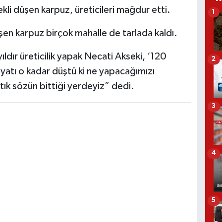
kli düşen karpuz, üreticileri mağdur etti.
1
düşen karpuz birçok mahalle de tarlada kaldı.
yıldır üreticilik yapak Necati Akseki, ‘120
2
yatı o kadar düştü ki ne yapacağımızı
tık sözün bittiği yerdeyiz” dedi.
3
4
5