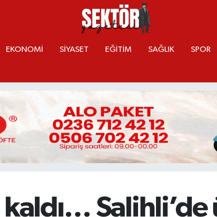
EKONOMİ
SİYASET
EĞİTİM
SAĞLIK
SPOR
kaldı… Salihli’de 