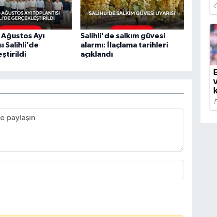
Ağustos Ayı
Salihli'de salkım güvesi
ı Salihli’de
alarmı: İlaçlama tarihleri
ştirildi
açıklandı