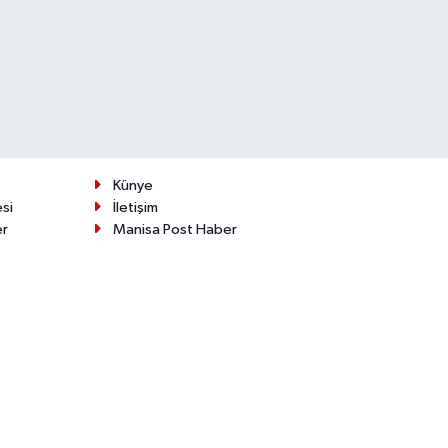
Künye
esi
İletişim
er
Manisa Post Haber