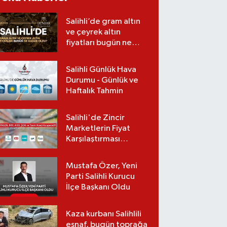
kullanmadım, böyle
oldu”
Salihli’de gram altın
ve çeyrek altın
fiyatları bugün ne
kadar oldu?
(08.08.2026)
Salihli Günlük Hava
Durumu - Günlük ve
Haftalık Tahmin
Salihli'de Zincir
Marketlerin Fiyat
Karşılaştırması
(Güncel Liste)
Mustafa Özer, Yeni
Parti Salihli Kurucu
İlçe Başkanı Oldu
Kaza kurbanı Salihlili
esnaf, bugün toprağa