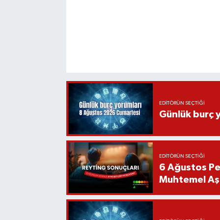
EDITÖRÜN SEÇTIĞI
Günlük burç 
EDITÖRÜN SEÇTIĞI
6 Ağustos Pe
Muhtemel Aşk