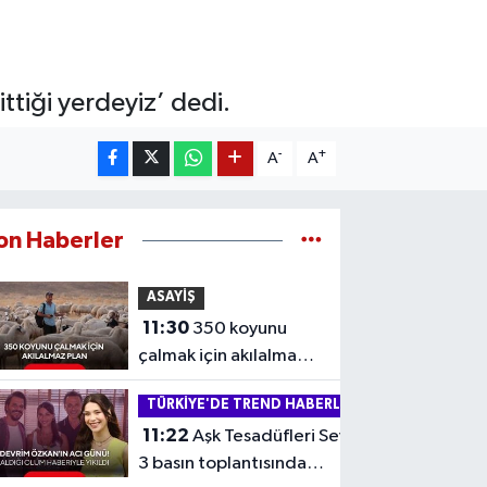
ittiği yerdeyiz’ dedi.
-
+
A
A
on Haberler
ASAYİŞ
11:30
350 koyunu
çalmak için akılalmaz
plan! Çoban kendisini
TÜRKİYE'DE TREND HABERLER
iple bağlattı...
11:22
Aşk Tesadüfleri Sever
3 basın toplantısında