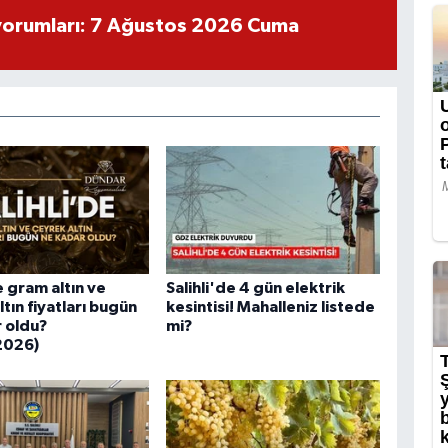
yorumları: 7 Ağustos 2026 Cuma
e gram altın ve
Salihli'de 4 gün elektrik
tın fiyatları bugün
kesintisi! Mahalleniz listede
 oldu?
mi?
2026)