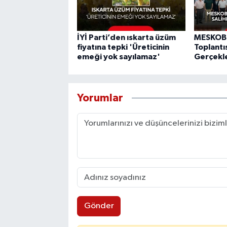
İYİ Parti’den ıskarta üzüm
MESKOB 
fiyatına tepki 'Üreticinin
Toplantıs
emeği yok sayılamaz'
Gerçekle
Yorumlar
Gönder