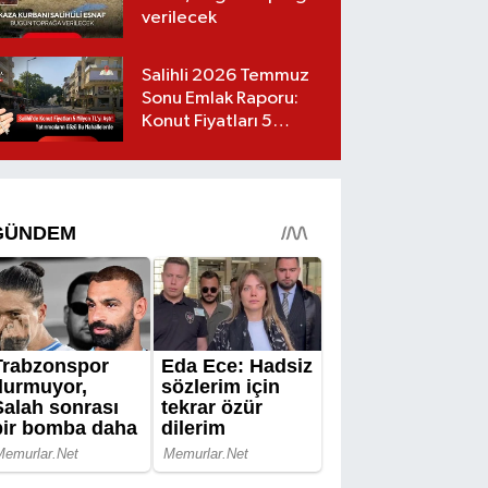
verilecek
Salihli 2026 Temmuz
Sonu Emlak Raporu:
Konut Fiyatları 5
Milyon TL’yi Geçti,
Yatırımcıların Gözü Bu
Mahallelerde