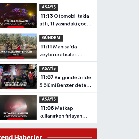
Devrim Özkan'a acı haber
ASAYİŞ
11:13
Otomobil takla
attı, 11 yaşındaki çocuk
hayattan koptu
GÜNDEM
11:11
Manisa’da
zeytin üreticileri
dikkat! Zeytin
ASAYİŞ
sineğine karşı alarm
11:07
Bir günde 5 ilde
5 ölüm! Benzer detay
dikkat çekti
ASAYİŞ
11:06
Matkap
kullanırken fırlayan
vida parçası gözüne
isabet etti! “Gözlük
rend Haberler