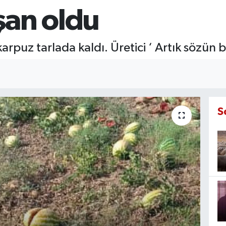
şan oldu
 karpuz tarlada kaldı. Üretici ‘ Artık sözün b
S