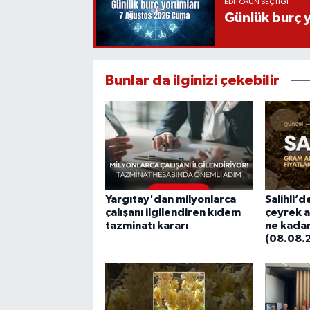
EDITÖRÜN SEÇTIĞI
Günlük burç 
Bunlar da ilginizi çekebilir
Yargıtay'dan milyonlarca
Salihli’d
çalışanı ilgilendiren kıdem
çeyrek al
tazminatı kararı
ne kadar
(08.08.