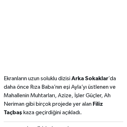
YUNUSEMRE
MANİSA'YI KEŞFET
TÜRKİYE'DE TREND HABERLER
ÖZEL HABER
Ekranların uzun soluklu dizisi
Arka Sokaklar
’da
daha önce Rıza Baba’nın eşi Ayla’yı üstlenen ve
Mahallenin Muhtarları, Azize, İşler Güçler, Ah
Neriman gibi birçok projede yer alan
Filiz
Taçbaş
kaza geçirdiğini açıkladı.