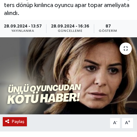
ters dönüp kırılınca oyuncu apar topar ameliyata
KÜLTÜR SANAT
SARIGÖL
KÖPRÜBAŞI
EKONOMİ
alındı.
YAŞAM
SARUHANLI
KULA
EĞİTİM
28.09.2024 - 13:57
28.09.2024 - 16:36
87
YAYINLANMA
GÜNCELLEME
GÖSTERIM
LIFE
SELENDİ
SALİHLİ
KÜLTÜR SANAT
KIRKAĞAÇ
SARIGÖL
SPOR
DEMİRCİ
SARUHANLI
YAŞAM
GÖLMARMARA
ŞEHZADELER
LIFE
GÖRDES
SELENDİ
BİLİM VE TEKNOLOJİ
KÖPRÜBAŞI
SOMA
YAZARLAR
Paylaş
-
+
A
A
SOMA
TURGUTLU
MANİSA'NIN YÖRESEL LEZZETLERİ