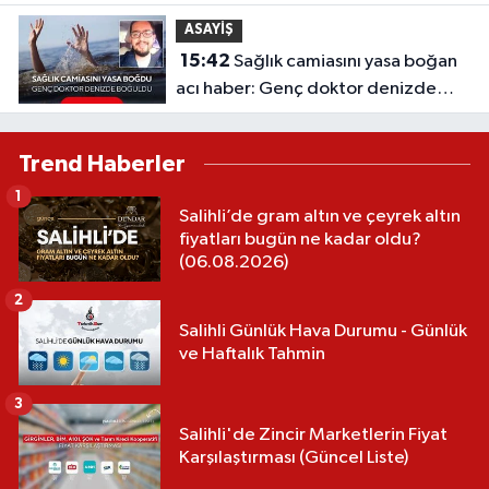
ASAYİŞ
15:42
Sağlık camiasını yasa boğan
acı haber: Genç doktor denizde
boğuldu
Trend Haberler
1
Salihli’de gram altın ve çeyrek altın
fiyatları bugün ne kadar oldu?
(06.08.2026)
2
Salihli Günlük Hava Durumu - Günlük
ve Haftalık Tahmin
3
Salihli'de Zincir Marketlerin Fiyat
Karşılaştırması (Güncel Liste)