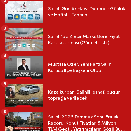
2
Salihli Günlük Hava Durumu - Günlük
ve Haftalık Tahmin
3
Salihli'de Zincir Marketlerin Fiyat
Karşılaştırması (Güncel Liste)
4
Mustafa Özer, Yeni Parti Salihli
Kurucu İlçe Başkanı Oldu
5
Kaza kurbanı Salihlili esnaf, bugün
toprağa verilecek
6
Salihli 2026 Temmuz Sonu Emlak
Raporu: Konut Fiyatları 5 Milyon
TL’yi Geçti, Yatırımcıların Gözü Bu