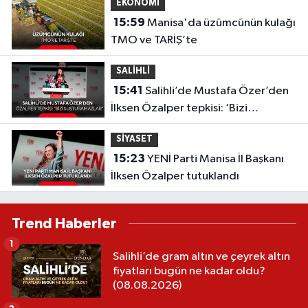
EKONOMİ
15:59
Manisa'da üzümcünün kulağı
TMO ve TARİŞ’te
SALİHLİ
15:41
Salihli’de Mustafa Özer’den
İlksen Özalper tepkisi: ‘Bizi
Susturamazlar’
SİYASET
15:23
YENİ Parti Manisa İl Başkanı
İlksen Özalper tutuklandı
Trend Haberler
1
Salihli’de gram altın ve çeyrek altın
fiyatları bugün ne kadar oldu?
(08.08.2026)