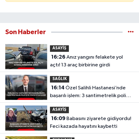
Son Haberler
ASAYİŞ
16:26
Anız yangını felakete yol
açtı! 13 araç birbirine girdi
SAĞLIK
16:14
Özel Salihli Hastanesi’nde
başarılı işlem: 3 santimetrelik polip
EMR yöntemiyle alındı
ASAYİŞ
16:09
Babasını ziyarete gidiyordu!
Feci kazada hayatını kaybetti