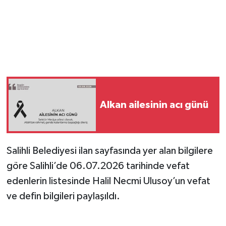
YUNUSEMRE
MANİSA'YI KEŞFET
TÜRKİYE'DE TREND HABERLER
ÖZEL HABER
Alkan ailesinin acı günü
Salihli Belediyesi ilan sayfasında yer alan bilgilere
göre Salihli’de 06.07.2026 tarihinde vefat
edenlerin listesinde Halil Necmi Ulusoy’un vefat
ve defin bilgileri paylaşıldı.